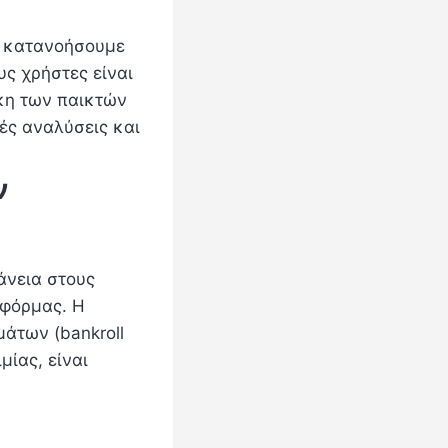
α κατανοήσουμε
υς χρήστες είναι
γκη των παικτών
ές αναλύσεις και
ν
φάνεια στους
τφόρμας. Η
άτων (bankroll
ίας, είναι