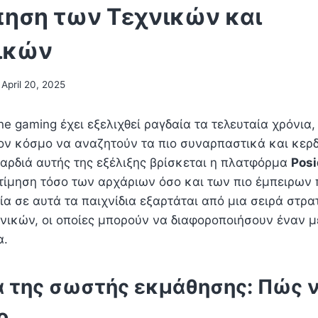
ηση των Τεχνικών και
ικών
April 20, 2025
ne gaming έχει εξελιχθεί ραγδαία τα τελευταία χρόνια
τον κόσμο να αναζητούν τα πιο συναρπαστικά και κε
καρδιά αυτής της εξέλιξης βρίσκεται η πλατφόρμα
Posi
οτίμηση τόσο των αρχάριων όσο και των πιο έμπειρων 
ία σε αυτά τα παιχνίδια εξαρτάται από μια σειρά στρ
νικών, οι οποίες μπορούν να διαφοροποιήσουν έναν μ
α.
α της σωστής εκμάθησης: Πώς ν
o