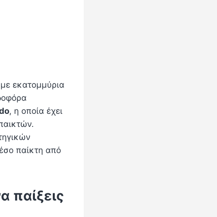
, με εκατομμύρια
ρδοφόρα
do
, η οποία έχει
παικτών.
ατηγικών
έσο παίκτη από
α παίξεις