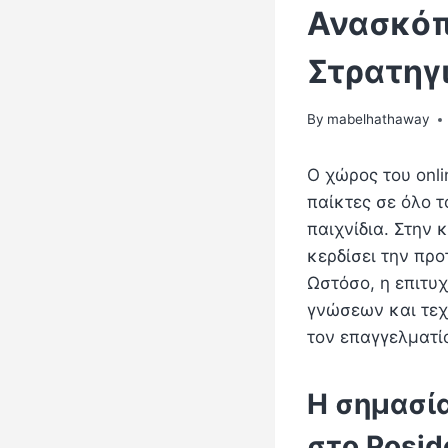
Ανασκόπ
Στρατηγ
By
mabelhathaway
Ο χώρος του onli
παίκτες σε όλο 
παιχνίδια. Στην 
κερδίσει την πρ
Ωστόσο, η επιτυχ
γνώσεων και τεχ
τον επαγγελματί
Η σημασί
στο Posid