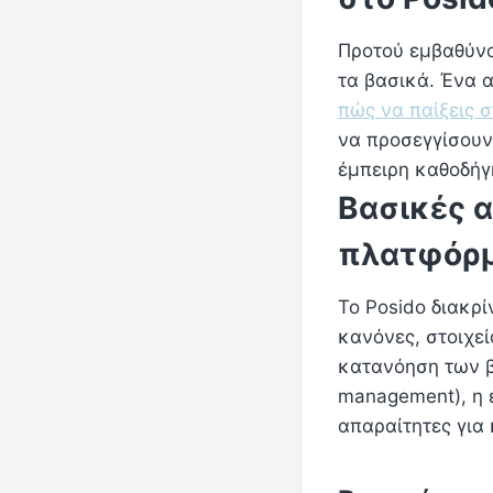
Προτού εμβαθύνο
τα βασικά. Ένα α
πώς να παίξεις σ
να προσεγγίσουν 
έμπειρη καθοδήγ
Βασικές α
πλατφόρμ
Το Posido διακρί
κανόνες, στοιχεί
κατανόηση των β
management), η 
απαραίτητες για 