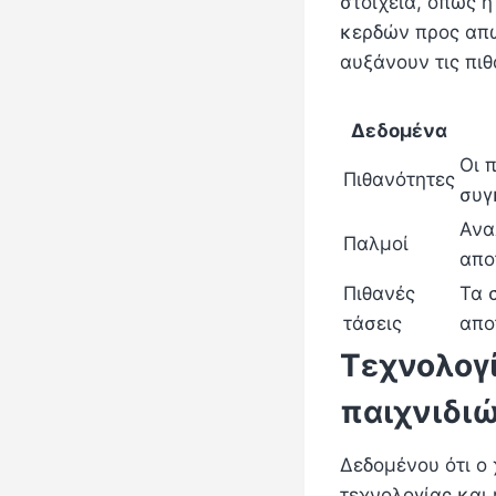
στοιχεία, όπως 
κερδών προς απώ
αυξάνουν τις πιθ
Δεδομένα
Οι 
Πιθανότητες
συγ
Ανα
Παλμοί
απο
Πιθανές
Τα 
τάσεις
απο
Τεχνολογί
παιχνιδι
Δεδομένου ότι ο 
τεχνολογίας και