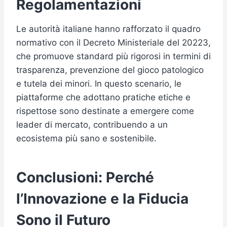
Regolamentazioni
Le autorità italiane hanno rafforzato il quadro
normativo con il Decreto Ministeriale del 20223,
che promuove standard più rigorosi in termini di
trasparenza, prevenzione del gioco patologico
e tutela dei minori. In questo scenario, le
piattaforme che adottano pratiche etiche e
rispettose sono destinate a emergere come
leader di mercato, contribuendo a un
ecosistema più sano e sostenibile.
Conclusioni: Perché
l’Innovazione e la Fiducia
Sono il Futuro