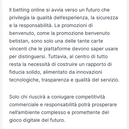
Il betting online si avvia verso un futuro che
privilegia la qualità dell’esperienza, la sicurezza
e la responsabilità. Le promozioni di
benvenuto, come la promozione benvenuto
betistan, sono solo una delle tante carte
vincenti che le piattaforme devono saper usare
per distinguersi. Tuttavia, al centro di tutto
resta la necessità di costruire un rapporto di
fiducia solido, alimentato da innovazioni
tecnologiche, trasparenza e qualità del servizio.
Solo chi riuscirà a coniugare competitività
commerciale e responsabilità potrà prosperare
nell’ambiente complesso e promettente del
gioco digitale del futuro.