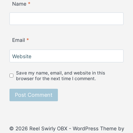
Name
*
Email
*
Website
Save my name, email, and website in this
browser for the next time I comment.
© 2026 Reel Swirly OBX - WordPress Theme by