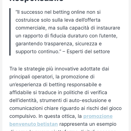
“Il successo nel betting online non si
costruisce solo sulla leva dell’offerta
commerciale, ma sulla capacità di instaurare
un rapporto di fiducia duraturo con l’utente,
garantendo trasparenza, sicurezza e
supporto continuo.” – Esperti del settore
Tra le strategie più innovative adottate dai
principali operatori, la promozione di
un’esperienza di betting responsabile e
affidabile si traduce in politiche di verifica
dell’identità, strumenti di auto-esclusione e
comunicazioni chiare riguardo ai rischi del gioco
compulsivo. In questa ottica, la
promozione
benvenuto betistan
rappresenta un esempio