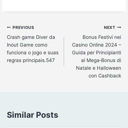
Post
PREVIOUS
NEXT
Crash game Diver da
Bonus Festivi nei
navigation
Inout Game como
Casino Online 2024 –
funciona o jogo e suas
Guida per Principianti
regras principais.547
ai Mega‑Bonus di
Natale e Halloween
con Cashback
Similar Posts