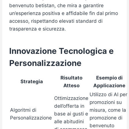
benvenuto betistan, che mira a garantire
un’esperienza positiva e affidabile fin dal primo
accesso, rispettando elevati standard di
trasparenza e sicurezza.
Innovazione Tecnologica e
Personalizzazione
Risultato
Esempio di
Strategia
Atteso
Applicazione
Utilizzo di AI per
Ottimizzazione
promozioni su
dell’offerta in
Algoritmi di
misura, come la
base ai gusti e
Personalizzazione
promozione di
alle abitudini
benvenuto