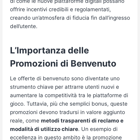
di come le nuove piattaforme digitali possano
offrire incentivi credibili e regolamentati,
creando un’atmosfera di fiducia fin dall’ingresso
dell’utente.
L’Importanza delle
Promozioni di Benvenuto
Le offerte di benvenuto sono diventate uno
strumento chiave per attrarre utenti nuovi e
aumentare la competitività tra le piattaforme di
gioco. Tuttavia, più che semplici bonus, queste
promozioni devono tradursi in valore aggiunto
reale, come
metodi trasparenti di reclamo e
modalità di utilizzo chiare
. Un esempio di
eccellenza in questo ambito è la promozione