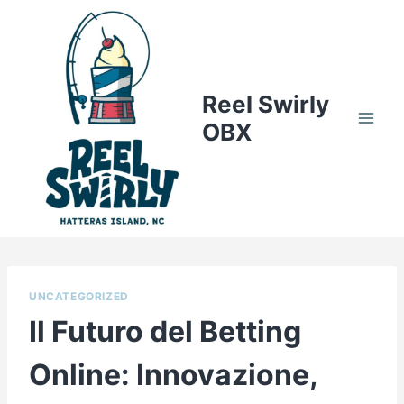
Skip
to
content
Reel Swirly
OBX
UNCATEGORIZED
Il Futuro del Betting
Online: Innovazione,