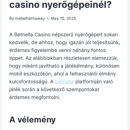
casino nyerőgépeinél?
By
mabelhathaway
May 15, 2025
A Betnella Casino népszerű nyerőgépeit sokan
kedvelik, de ahhoz, hogy igazán jól teljesítsünk,
érdemes figyelembe venni néhány fontos
tippet. Az alábbiakban részletesen elemezzük,
hogy miként javítható a játékélmény, különösen
mobil eszközökön, ahol a felhasználói élmény
kulcsfontosságú. A
betnella
platformján való
játék során a következő szempontokat
érdemes megfontolni.
A vélemény