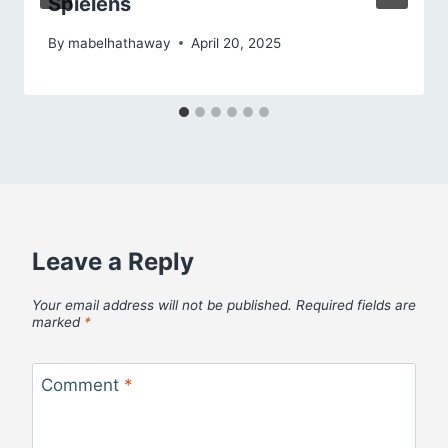
Spielens
By
mabelhathaway
April 20, 2025
Leave a Reply
Your email address will not be published.
Required fields are
marked
*
Comment
*