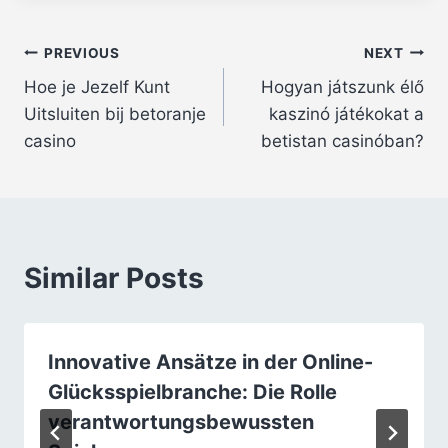
Post
PREVIOUS
NEXT
Hoe je Jezelf Kunt
Hogyan játszunk élő
navigation
Uitsluiten bij betoranje
kaszinó játékokat a
casino
betistan casinóban?
Similar Posts
Innovative Ansätze in der Online-
Glücksspielbranche: Die Rolle
verantwortungsbewussten