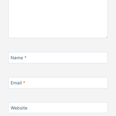
Name
*
Email
*
Website