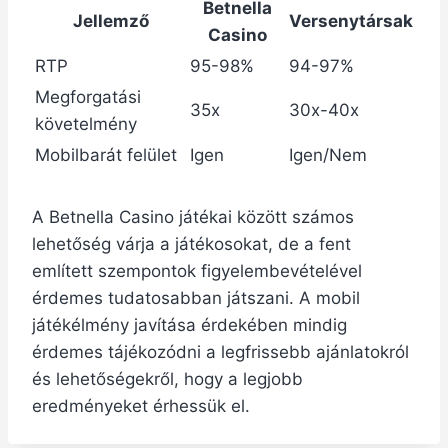
Betnella
Jellemző
Versenytársak
Casino
RTP
95-98%
94-97%
Megforgatási
35x
30x-40x
követelmény
Mobilbarát felület
Igen
Igen/Nem
A Betnella Casino játékai között számos
lehetőség várja a játékosokat, de a fent
említett szempontok figyelembevételével
érdemes tudatosabban játszani. A mobil
játékélmény javítása érdekében mindig
érdemes tájékozódni a legfrissebb ajánlatokról
és lehetőségekről, hogy a legjobb
eredményeket érhessük el.