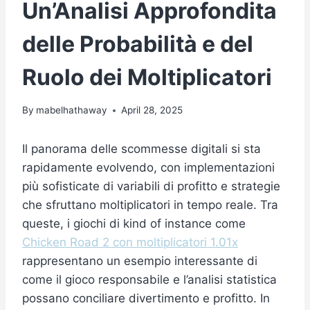
Un’Analisi Approfondita
delle Probabilità e del
Ruolo dei Moltiplicatori
By
mabelhathaway
April 28, 2025
Il panorama delle scommesse digitali si sta
rapidamente evolvendo, con implementazioni
più sofisticate di variabili di profitto e strategie
che sfruttano moltiplicatori in tempo reale. Tra
queste, i giochi di kind of instance come
Chicken Road 2 con moltiplicatori 1.01x
rappresentano un esempio interessante di
come il gioco responsabile e l’analisi statistica
possano conciliare divertimento e profitto. In