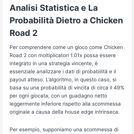
Analisi Statistica e La
Probabilità Dietro a Chicken
Road 2
Per comprendere come un gioco come Chicken
Road 2 con moltiplicatori 1.01x possa essere
integrato in una strategia vincente, è
essenziale analizzare i dati di probabilità e il
payout atteso. L’algoritmo, in questo caso, si
basa su una probabilità di vincita di circa il 49%
per ogni giocata, con un guadagno netto
leggermente inferiore rispetto alla scommessa
originale a causa della house edge intrinseca.
Per esempio, supponiamo una scommessa di