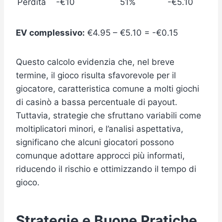
Perdita
-€10
51%
-€5.10
EV complessivo:
€4.95 – €5.10 = -€0.15
Questo calcolo evidenzia che, nel breve
termine, il gioco risulta sfavorevole per il
giocatore, caratteristica comune a molti giochi
di casinò a bassa percentuale di payout.
Tuttavia, strategie che sfruttano variabili come
moltiplicatori minori, e l’analisi aspettativa,
significano che alcuni giocatori possono
comunque adottare approcci più informati,
riducendo il rischio e ottimizzando il tempo di
gioco.
Strategie e Buone Pratiche