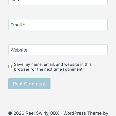
Email
*
Website
Save my name, email, and website in this
browser for the next time I comment.
© 2026 Reel Swirly OBX - WordPress Theme by