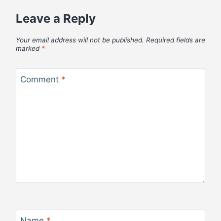
Leave a Reply
Your email address will not be published.
Required fields are
marked
*
Comment
*
Name
*