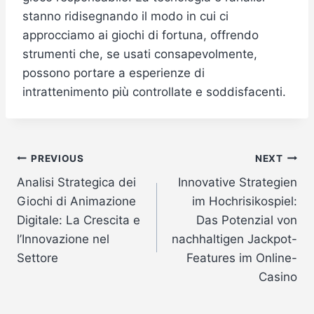
stanno ridisegnando il modo in cui ci
approcciamo ai giochi di fortuna, offrendo
strumenti che, se usati consapevolmente,
possono portare a esperienze di
intrattenimento più controllate e soddisfacenti.
Post
PREVIOUS
NEXT
Analisi Strategica dei
Innovative Strategien
navigation
Giochi di Animazione
im Hochrisikospiel:
Digitale: La Crescita e
Das Potenzial von
l’Innovazione nel
nachhaltigen Jackpot-
Settore
Features im Online-
Casino