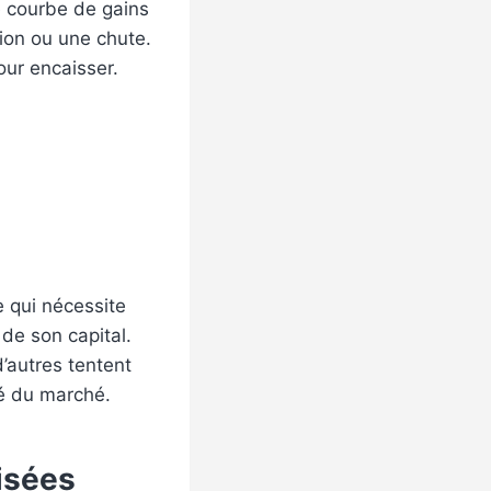
ne courbe de gains
ion ou une chute.
our encaisser.
 qui nécessite
de son capital.
’autres tentent
té du marché.
lisées