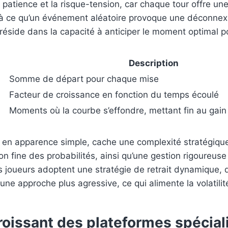
la patience et la risque-tension, car chaque tour offre u
u’à ce qu’un événement aléatoire provoque une déconnex
réside dans la capacité à anticiper le moment optimal p
Description
Somme de départ pour chaque mise
Facteur de croissance en fonction du temps écoulé
Moments où la courbe s’effondre, mettant fin au gain
 en apparence simple, cache une complexité stratégique
 fine des probabilités, ainsi qu’une gestion rigoureuse 
s joueurs adoptent une stratégie de retrait dynamique, d
une approche plus agressive, ce qui alimente la volatili
croissant des plateformes spécia