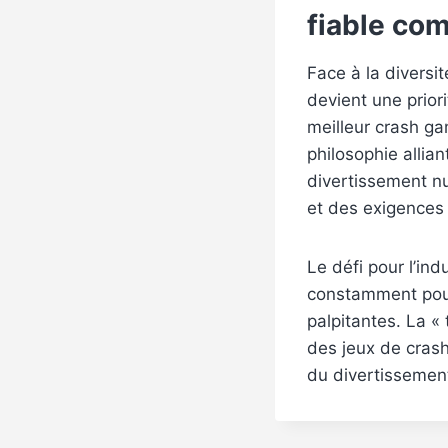
fiable co
Face à la diversi
devient une priori
meilleur crash ga
philosophie allian
divertissement nu
et des exigences
Le défi pour l’ind
constamment pour 
palpitantes. La «
des jeux de crash
du divertissement