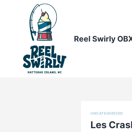
Skip
to
content
Reel Swirly OB
UNCATEGORIZED
Les Cras