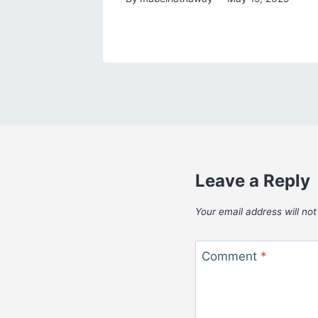
, 2025
Leave a Reply
Your email address will not
Comment
*