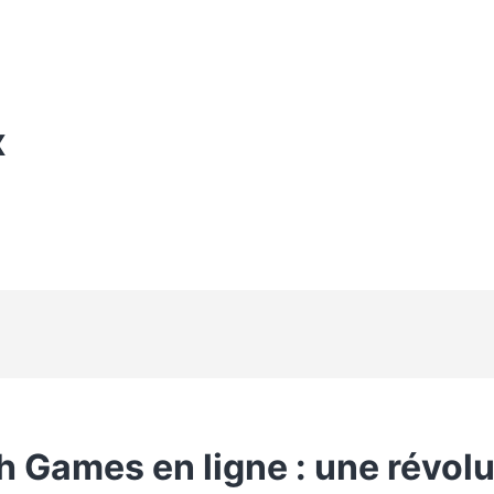
X
h Games en ligne : une révolu