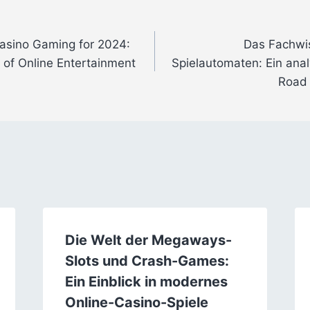
asino Gaming for 2024:
Das Fachwi
 of Online Entertainment
Spielautomaten: Ein analy
Road 
Die Welt der Megaways-
Slots und Crash-Games:
Ein Einblick in modernes
Online-Casino-Spiele