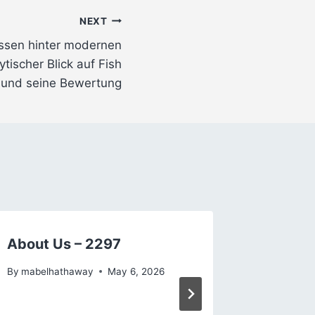
NEXT
ssen hinter modernen
tischer Blick auf Fish
und seine Bewertung
About Us – 2297
Best Pr
Out at 
By
mabelhathaway
May 6, 2026
By
mabelh