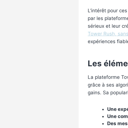
L’intérêt pour ce
par les plateform
sérieux et leur c
Tower Rush, sans 
expériences fiabl
Les éléme
La plateforme To
grâce à ses algor
gains. Sa popular
Une exp
Une com
Des mesu