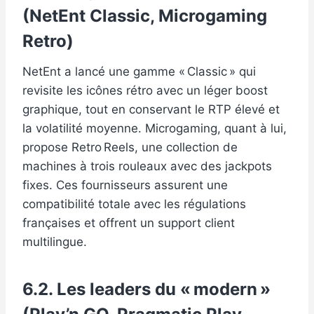
(NetEnt Classic, Microgaming
Retro)
NetEnt a lancé une gamme « Classic » qui
revisite les icônes rétro avec un léger boost
graphique, tout en conservant le RTP élevé et
la volatilité moyenne. Microgaming, quant à lui,
propose Retro Reels, une collection de
machines à trois rouleaux avec des jackpots
fixes. Ces fournisseurs assurent une
compatibilité totale avec les régulations
françaises et offrent un support client
multilingue.
6.2. Les leaders du « modern »