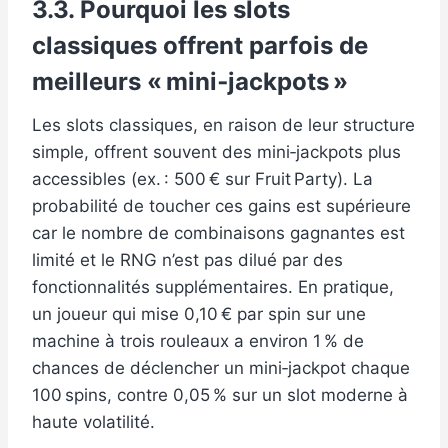
3.3. Pourquoi les slots
classiques offrent parfois de
meilleurs « mini‑jackpots »
Les slots classiques, en raison de leur structure
simple, offrent souvent des mini‑jackpots plus
accessibles (ex. : 500 € sur Fruit Party). La
probabilité de toucher ces gains est supérieure
car le nombre de combinaisons gagnantes est
limité et le RNG n’est pas dilué par des
fonctionnalités supplémentaires. En pratique,
un joueur qui mise 0,10 € par spin sur une
machine à trois rouleaux a environ 1 % de
chances de déclencher un mini‑jackpot chaque
100 spins, contre 0,05 % sur un slot moderne à
haute volatilité.