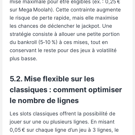
mise maximale pour être éligibles (ex. : 0,25 €
sur Mega Moolah). Cette contrainte augmente
le risque de perte rapide, mais elle maximise
les chances de déclencher le jackpot. Une
stratégie consiste à allouer une petite portion
du bankroll (5‑10 %) à ces mises, tout en
conservant le reste pour des jeux à volatilité
plus basse.
5.2. Mise flexible sur les
classiques : comment optimiser
le nombre de lignes
Les slots classiques offrent la possibilité de
jouer sur une ou plusieurs lignes. En misant
0,05 € sur chaque ligne d’un jeu à 3 lignes, le