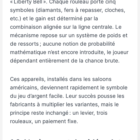
« Liberty Bell ». Chaque rouleau porte cinq
symboles (diamants, fers à repasser, cloches,
etc.) et le gain est déterminé par la
combinaison alignée sur la ligne centrale. Le
mécanisme repose sur un système de poids et
de ressorts ; aucune notion de probabilité
mathématique n’est encore introduite, le joueur
dépendant entièrement de la chance brute.
Ces appareils, installés dans les saloons
américains, deviennent rapidement le symbole
du jeu d’argent facile. Leur succès pousse les
fabricants à multiplier les variantes, mais le
principe reste inchangé : un levier, trois
rouleaux, un paiement fixe.