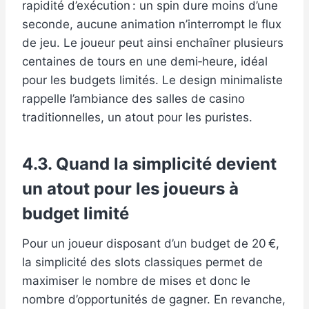
rapidité d’exécution : un spin dure moins d’une
seconde, aucune animation n’interrompt le flux
de jeu. Le joueur peut ainsi enchaîner plusieurs
centaines de tours en une demi‑heure, idéal
pour les budgets limités. Le design minimaliste
rappelle l’ambiance des salles de casino
traditionnelles, un atout pour les puristes.
4.3. Quand la simplicité devient
un atout pour les joueurs à
budget limité
Pour un joueur disposant d’un budget de 20 €,
la simplicité des slots classiques permet de
maximiser le nombre de mises et donc le
nombre d’opportunités de gagner. En revanche,