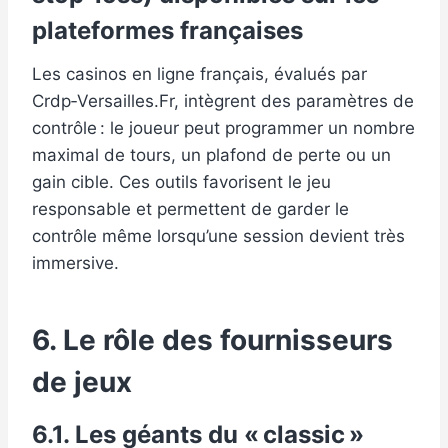
plateformes françaises
Les casinos en ligne français, évalués par
Crdp‑Versailles.Fr, intègrent des paramètres de
contrôle : le joueur peut programmer un nombre
maximal de tours, un plafond de perte ou un
gain cible. Ces outils favorisent le jeu
responsable et permettent de garder le
contrôle même lorsqu’une session devient très
immersive.
6. Le rôle des fournisseurs
de jeux
6.1. Les géants du « classic »