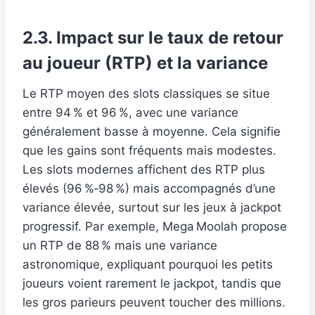
2.3. Impact sur le taux de retour
au joueur (RTP) et la variance
Le RTP moyen des slots classiques se situe
entre 94 % et 96 %, avec une variance
généralement basse à moyenne. Cela signifie
que les gains sont fréquents mais modestes.
Les slots modernes affichent des RTP plus
élevés (96 %‑98 %) mais accompagnés d’une
variance élevée, surtout sur les jeux à jackpot
progressif. Par exemple, Mega Moolah propose
un RTP de 88 % mais une variance
astronomique, expliquant pourquoi les petits
joueurs voient rarement le jackpot, tandis que
les gros parieurs peuvent toucher des millions.