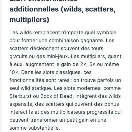
additionnelles (wilds, scatters,
multipliers)
Les wilds remplacent n’importe quel symbole
pour former une combinaison gagnante. Les
scatters déclenchent souvent des tours
gratuits ou des mini‑jeux. Les multipliers, quant
à eux, augmentent le gain de 2×, 5× ou même
10×. Dans les slots classiques, ces
fonctionnalités sont rares ; on trouve parfois un
seul wild statique. Les slots modernes, comme
Starburst ou Book of Dead, intègrent des wilds
expansifs, des scatters qui ouvrent des bonus
interactifs et des multiplicateurs progressifs qui
peuvent transformer un petit gain en une
somme substantielle.