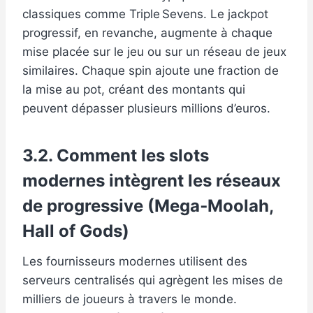
classiques comme Triple Sevens. Le jackpot
progressif, en revanche, augmente à chaque
mise placée sur le jeu ou sur un réseau de jeux
similaires. Chaque spin ajoute une fraction de
la mise au pot, créant des montants qui
peuvent dépasser plusieurs millions d’euros.
3.2. Comment les slots
modernes intègrent les réseaux
de progressive (Mega‑Moolah,
Hall of Gods)
Les fournisseurs modernes utilisent des
serveurs centralisés qui agrègent les mises de
milliers de joueurs à travers le monde.