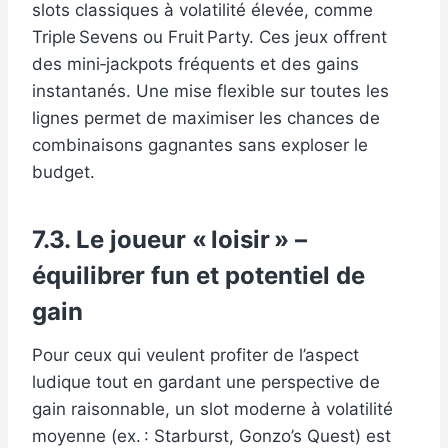
slots classiques à volatilité élevée, comme
Triple Sevens ou Fruit Party. Ces jeux offrent
des mini‑jackpots fréquents et des gains
instantanés. Une mise flexible sur toutes les
lignes permet de maximiser les chances de
combinaisons gagnantes sans exploser le
budget.
7.3. Le joueur « loisir » –
équilibrer fun et potentiel de
gain
Pour ceux qui veulent profiter de l’aspect
ludique tout en gardant une perspective de
gain raisonnable, un slot moderne à volatilité
moyenne (ex. : Starburst, Gonzo’s Quest) est