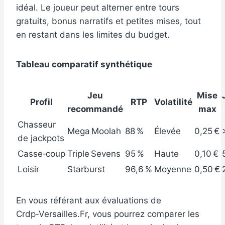
idéal. Le joueur peut alterner entre tours
gratuits, bonus narratifs et petites mises, tout
en restant dans les limites du budget.
Tableau comparatif synthétique
Jeu
Mise
Profil
RTP
Volatilité
recommandé
max
Chasseur
Mega Moolah
88 %
Élevée
0,25 €
de jackpots
Casse‑coup
Triple Sevens
95 %
Haute
0,10 €
Loisir
Starburst
96,6 %
Moyenne
0,50 €
En vous référant aux évaluations de
Crdp‑Versailles.Fr, vous pourrez comparer les