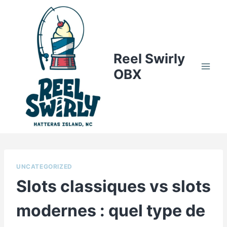
Skip
to
content
Reel Swirly
OBX
UNCATEGORIZED
Slots classiques vs slots
modernes : quel type de