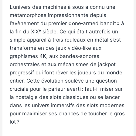
L’univers des machines à sous a connu une
métamorphose impressionnante depuis
l’avènement du premier « one‑armed bandit » à
la fin du XIXᵉ siècle. Ce qui était autrefois un
simple appareil à trois rouleaux en métal s’est
transformé en des jeux vidéo‑like aux
graphismes 4K, aux bandes‑sonores
orchestrales et aux mécanismes de jackpot
progressif qui font rêver les joueurs du monde
entier. Cette évolution soulève une question
cruciale pour le parieur averti : faut‑il miser sur
la nostalgie des slots classiques ou se lancer
dans les univers immersifs des slots modernes
pour maximiser ses chances de toucher le gros
lot ?