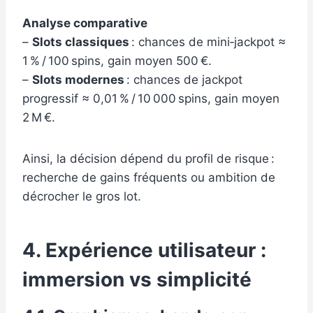
Analyse comparative
–
Slots classiques
: chances de mini‑jackpot ≈
1 % / 100 spins, gain moyen 500 €.
–
Slots modernes
: chances de jackpot
progressif ≈ 0,01 % / 10 000 spins, gain moyen
2 M €.
Ainsi, la décision dépend du profil de risque :
recherche de gains fréquents ou ambition de
décrocher le gros lot.
4. Expérience utilisateur :
immersion vs simplicité