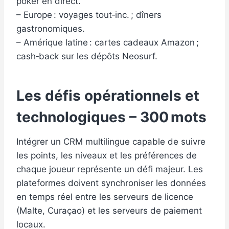
poker en direct.
– Europe : voyages tout‑inc. ; dîners
gastronomiques.
– Amérique latine : cartes cadeaux Amazon ;
cash‑back sur les dépôts Neosurf.
Les défis opérationnels et
technologiques – 300 mots
Intégrer un CRM multilingue capable de suivre
les points, les niveaux et les préférences de
chaque joueur représente un défi majeur. Les
plateformes doivent synchroniser les données
en temps réel entre les serveurs de licence
(Malte, Curaçao) et les serveurs de paiement
locaux.