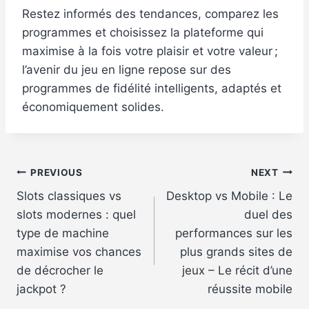
Restez informés des tendances, comparez les
programmes et choisissez la plateforme qui
maximise à la fois votre plaisir et votre valeur ;
l’avenir du jeu en ligne repose sur des
programmes de fidélité intelligents, adaptés et
économiquement solides.
Post
PREVIOUS
NEXT
Slots classiques vs
Desktop vs Mobile : Le
navigation
slots modernes : quel
duel des
type de machine
performances sur les
maximise vos chances
plus grands sites de
de décrocher le
jeux – Le récit d’une
jackpot ?
réussite mobile