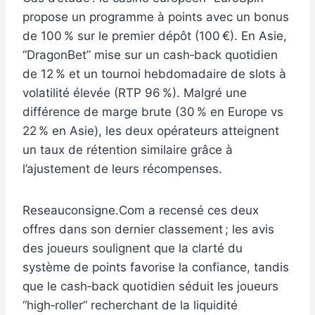
propose un programme à points avec un bonus
de 100 % sur le premier dépôt (100 €). En Asie,
“DragonBet” mise sur un cash‑back quotidien
de 12 % et un tournoi hebdomadaire de slots à
volatilité élevée (RTP 96 %). Malgré une
différence de marge brute (30 % en Europe vs
22 % en Asie), les deux opérateurs atteignent
un taux de rétention similaire grâce à
l’ajustement de leurs récompenses.
Reseauconsigne.Com a recensé ces deux
offres dans son dernier classement ; les avis
des joueurs soulignent que la clarté du
système de points favorise la confiance, tandis
que le cash‑back quotidien séduit les joueurs
“high‑roller” recherchant de la liquidité