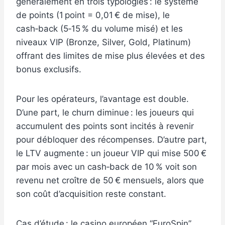
généralement en trois typologies : le système
de points (1 point = 0,01 € de mise), le
cash‑back (5‑15 % du volume misé) et les
niveaux VIP (Bronze, Silver, Gold, Platinum)
offrant des limites de mise plus élevées et des
bonus exclusifs.
Pour les opérateurs, l’avantage est double.
D’une part, le churn diminue : les joueurs qui
accumulent des points sont incités à revenir
pour débloquer des récompenses. D’autre part,
le LTV augmente : un joueur VIP qui mise 500 €
par mois avec un cash‑back de 10 % voit son
revenu net croître de 50 € mensuels, alors que
son coût d’acquisition reste constant.
Cas d’étude : le casino européen “EuroSpin”