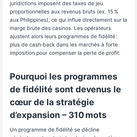
juridictions imposent des taxes de jeu
proportionnelles aux revenus bruts (ex. 15 %
aux Philippines), ce qui influe directement sur la
marge brute des casinos. Les opérateurs
ajustent alors leurs programmes de fidélité :
plus de cash‑back dans les marchés à forte
imposition pour compenser la perte de profit.
Pourquoi les programmes
de fidélité sont devenus le
cœur de la stratégie
d’expansion – 310 mots
Un programme de fidélité se décline