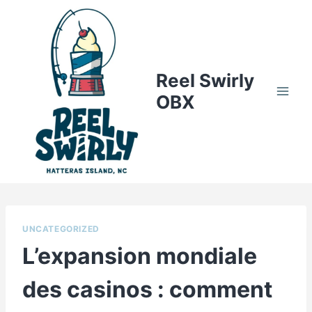
Skip
to
content
Reel Swirly
OBX
UNCATEGORIZED
L’expansion mondiale
des casinos : comment