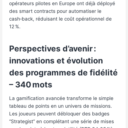
opérateurs pilotes en Europe ont déjà déployé
des smart contracts pour automatiser le
cash‑back, réduisant le coût opérationnel de
12 %.
Perspectives d’avenir :
innovations et évolution
des programmes de fidélité
– 340 mots
La gamification avancée transforme le simple
tableau de points en un univers de missions.
Les joueurs peuvent débloquer des badges
“Strategist” en complétant une série de mises