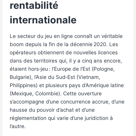
rentabilité
internationale
Le secteur du jeu en ligne connaît un véritable
boom depuis la fin de la décennie 2020. Les
opérateurs obtiennent de nouvelles licences
dans des territoires qui, il y a cinq ans encore,
étaient hors‑jeu : l’Europe de l’Est (Pologne,
Bulgarie), l’Asie du Sud‑Est (Vietnam,
Philippines) et plusieurs pays d’Amérique latine
(Mexique, Colombie). Cette ouverture
s’accompagne d’une concurrence accrue, d’une
hausse du pouvoir d’achat et d’une
réglementation qui varie d’une juridiction à
l’autre.