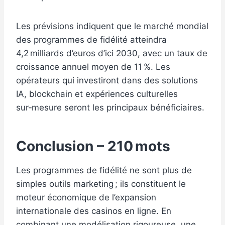
Les prévisions indiquent que le marché mondial
des programmes de fidélité atteindra
4,2 milliards d’euros d’ici 2030, avec un taux de
croissance annuel moyen de 11 %. Les
opérateurs qui investiront dans des solutions
IA, blockchain et expériences culturelles
sur‑mesure seront les principaux bénéficiaires.
Conclusion – 210 mots
Les programmes de fidélité ne sont plus de
simples outils marketing ; ils constituent le
moteur économique de l’expansion
internationale des casinos en ligne. En
combinant une modélisation rigoureuse, une