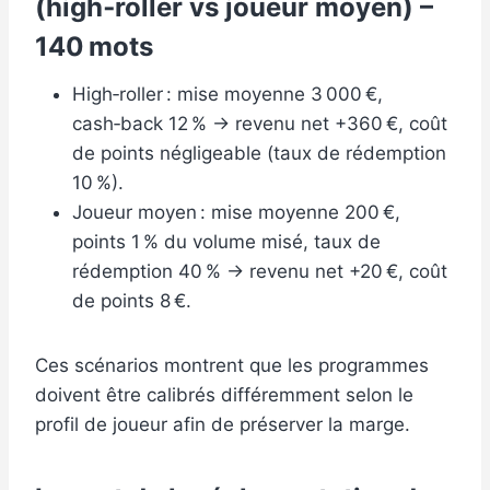
(high‑roller vs joueur moyen) –
140 mots
High‑roller : mise moyenne 3 000 €,
cash‑back 12 % → revenu net +360 €, coût
de points négligeable (taux de rédemption
10 %).
Joueur moyen : mise moyenne 200 €,
points 1 % du volume misé, taux de
rédemption 40 % → revenu net +20 €, coût
de points 8 €.
Ces scénarios montrent que les programmes
doivent être calibrés différemment selon le
profil de joueur afin de préserver la marge.