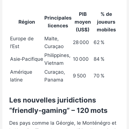
PIB
% de
Principales
Région
moyen
joueurs
licences
(US$)
mobiles
Europe de
Malte,
28 000
62 %
l’Est
Curaçao
Philippines,
Asie‑Pacifique
10 000
84 %
Vietnam
Amérique
Curaçao,
9 500
70 %
latine
Panama
Les nouvelles juridictions
“friendly‑gaming” – 120 mots
Des pays comme la Géorgie, le Monténégro et