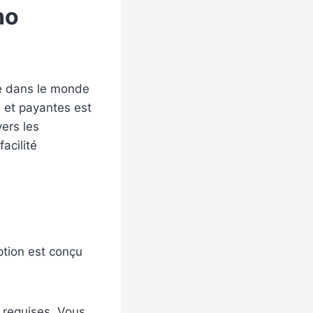
no
ce dans le monde
s et payantes est
vers les
acilité
ption est conçu
 requises. Vous