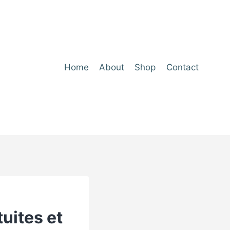
Home
About
Shop
Contact
tuites et