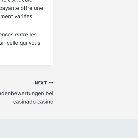
 payante offre une
ement variées.
ences entre les
ir celle qui vous
NEXT
undenbewertungen bei
casinado casino