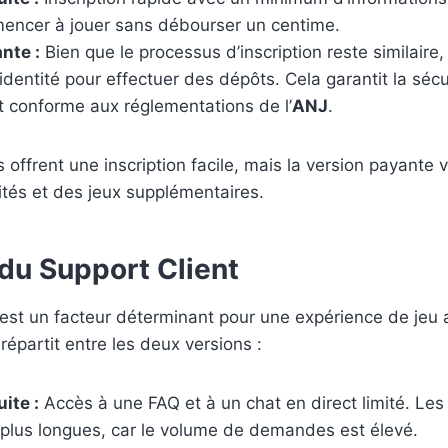
ncer à jouer sans débourser un centime.
nte :
Bien que le processus d’inscription reste similaire
e identité pour effectuer des dépôts. Cela garantit la sécu
t conforme aux réglementations de l’
ANJ
.
 offrent une inscription facile, mais la version payante
ités et des jeux supplémentaires.
 du Support Client
 est un facteur déterminant pour une expérience de jeu 
épartit entre les deux versions :
ite :
Accès à une FAQ et à un chat en direct limité. Le
 plus longues, car le volume de demandes est élevé.