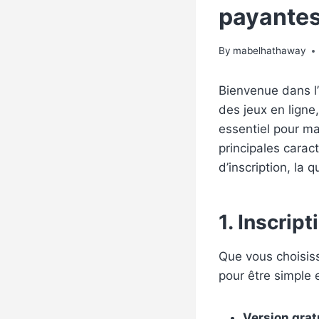
payantes
By
mabelhathaway
Bienvenue dans l
des jeux en ligne
essentiel pour ma
principales caract
d’inscription, la
1. Inscript
Que vous choisiss
pour être simple e
Version gratu