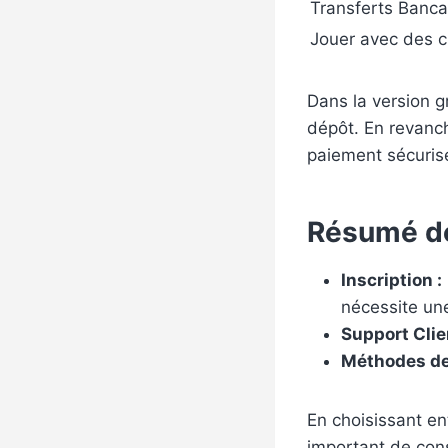
Transferts Banca
Jouer avec des cr
Dans la version g
dépôt. En revanc
paiement sécurisé
Résumé de
Inscription :
nécessite une 
Support Clie
Méthodes de
En choisissant en
important de cons