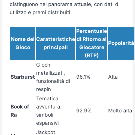
distinguono nel panorama attuale, con dati di
utilizzo e premi distribuiti:
Percentuale
Nome del
Caratteristiche
di Ritorno al
Popolarità
Gioco
principali
Giocatore
(RTP)
Giochi
metallizzati,
Starburst
96.1%
Alta
funzionalità di
respin
Tematica
Book of
avventura,
92.9%
Molto alta
Ra
simboli
espansivi
Jackpot