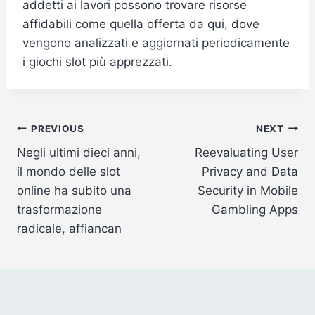
addetti ai lavori possono trovare risorse
affidabili come quella offerta da qui, dove
vengono analizzati e aggiornati periodicamente
i giochi slot più apprezzati.
Post
PREVIOUS
NEXT
Negli ultimi dieci anni,
Reevaluating User
navigation
il mondo delle slot
Privacy and Data
online ha subito una
Security in Mobile
trasformazione
Gambling Apps
radicale, affiancan