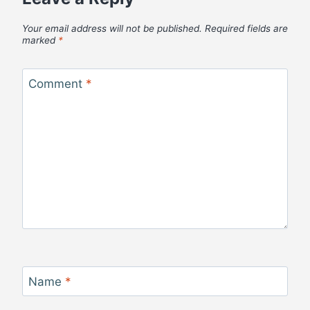
Your email address will not be published.
Required fields are
marked
*
Comment
*
Name
*