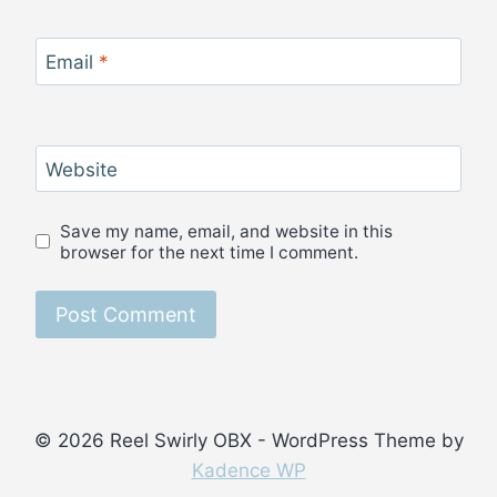
Email
*
Website
Save my name, email, and website in this
browser for the next time I comment.
© 2026 Reel Swirly OBX - WordPress Theme by
Kadence WP