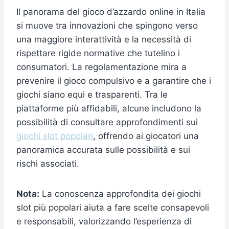
Il panorama del gioco d’azzardo online in Italia
si muove tra innovazioni che spingono verso
una maggiore interattività e la necessità di
rispettare rigide normative che tutelino i
consumatori. La regolamentazione mira a
prevenire il gioco compulsivo e a garantire che i
giochi siano equi e trasparenti. Tra le
piattaforme più affidabili, alcune includono la
possibilità di consultare approfondimenti sui
giochi slot popolari
, offrendo ai giocatori una
panoramica accurata sulle possibilità e sui
rischi associati.
Nota:
La conoscenza approfondita dei giochi
slot più popolari aiuta a fare scelte consapevoli
e responsabili, valorizzando l’esperienza di