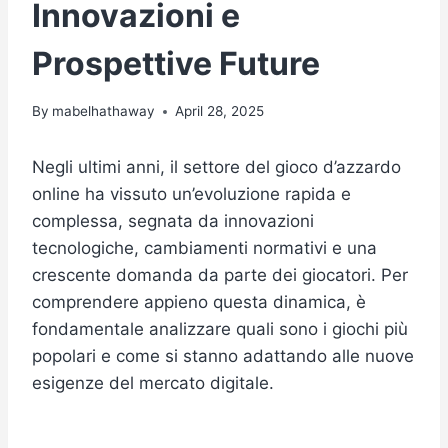
Innovazioni e
Prospettive Future
By
mabelhathaway
April 28, 2025
Negli ultimi anni, il settore del gioco d’azzardo
online ha vissuto un’evoluzione rapida e
complessa, segnata da innovazioni
tecnologiche, cambiamenti normativi e una
crescente domanda da parte dei giocatori. Per
comprendere appieno questa dinamica, è
fondamentale analizzare quali sono i giochi più
popolari e come si stanno adattando alle nuove
esigenze del mercato digitale.