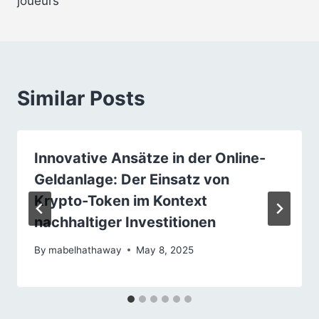
joueurs
Similar Posts
Innovative Ansätze in der Online-
Geldanlage: Der Einsatz von
Krypto-Token im Kontext
nachhaltiger Investitionen
By
mabelhathaway
May 8, 2025