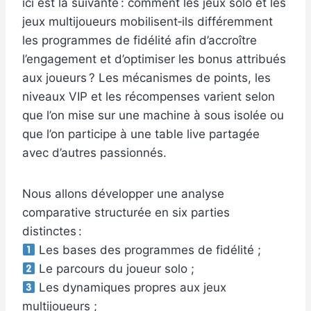
ici est la suivante : comment les jeux solo et les
jeux multijoueurs mobilisent‑ils différemment
les programmes de fidélité afin d’accroître
l’engagement et d’optimiser les bonus attribués
aux joueurs ? Les mécanismes de points, les
niveaux VIP et les récompenses varient selon
que l’on mise sur une machine à sous isolée ou
que l’on participe à une table live partagée
avec d’autres passionnés.
Nous allons développer une analyse
comparative structurée en six parties
distinctes :
Les bases des programmes de fidélité ;
Le parcours du joueur solo ;
Les dynamiques propres aux jeux
multijoueurs ;