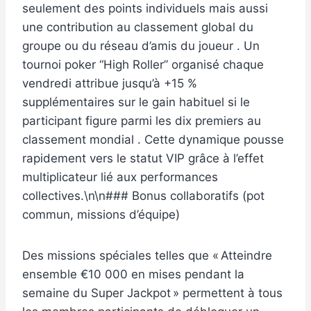
seulement des points individuels mais aussi
une contribution au classement global du
groupe ou du réseau d’amis du joueur . Un
tournoi poker “High Roller” organisé chaque
vendredi attribue jusqu’à +15 %
supplémentaires sur le gain habituel si le
participant figure parmi les dix premiers au
classement mondial . Cette dynamique pousse
rapidement vers le statut VIP grâce à l’effet
multiplicateur lié aux performances
collectives.\n\n### Bonus collaboratifs (pot
commun, missions d’équipe)
Des missions spéciales telles que « Atteindre
ensemble €10 000 en mises pendant la
semaine du Super Jackpot » permettent à tous