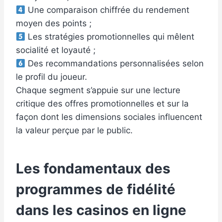
Une comparaison chiffrée du rendement
moyen des points ;
Les stratégies promotionnelles qui mêlent
socialité et loyauté ;
Des recommandations personnalisées selon
le profil du joueur.
Chaque segment s’appuie sur une lecture
critique des offres promotionnelles et sur la
façon dont les dimensions sociales influencent
la valeur perçue par le public.
Les fondamentaux des
programmes de fidélité
dans les casinos en ligne