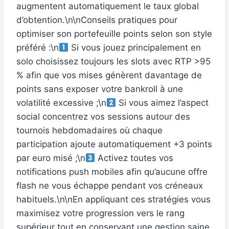
augmentent automatiquement le taux global
d’obtention.\n\nConseils pratiques pour
optimiser son portefeuille points selon son style
préféré :\n
Si vous jouez principalement en
solo choisissez toujours les slots avec RTP >95
% afin que vos mises génèrent davantage de
points sans exposer votre bankroll à une
volatilité excessive ;\n
Si vous aimez l’aspect
social concentrez vos sessions autour des
tournois hebdomadaires où chaque
participation ajoute automatiquement +3 points
par euro misé ;\n
Activez toutes vos
notifications push mobiles afin qu’aucune offre
flash ne vous échappe pendant vos créneaux
habituels.\n\nEn appliquant ces stratégies vous
maximisez votre progression vers le rang
supérieur tout en conservant une gestion saine