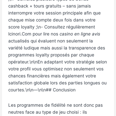
cashback + tours gratuits – sans jamais
interrompre votre session principale afin que
chaque mise compte deux fois dans votre
score loyalty ;\n- Consultez régulièrement
Icinori.Com pour lire nos
casino en ligne avis
actualisés qui évaluent non seulement la
variété ludique mais aussi la transparence des
programmes loyalty proposés par chaque
opérateur.\n\nEn adaptant votre stratégie selon
votre profil vous optimisez non seulement vos
chances financières mais également votre
satisfaction globale lors des parties longues ou
courtes.\n\n—\n\n## Conclusion
Les programmes de fidélité ne sont donc pas
neutres face au type de jeu choisi : ils