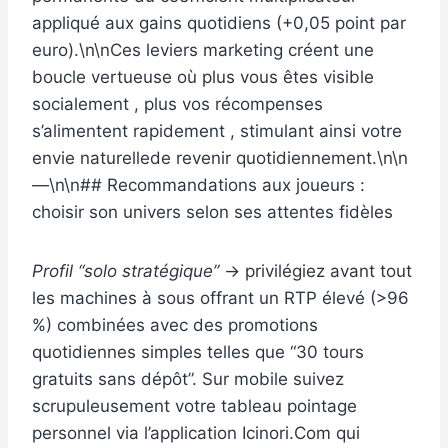
appliqué aux gains quotidiens (+0,05 point par
euro).\n\nCes leviers marketing créent une
boucle vertueuse où plus vous êtes visible
socialement , plus vos récompenses
s’alimentent rapidement , stimulant ainsi votre
envie naturellede revenir quotidiennement.\n\n
—\n\n## Recommandations aux joueurs :
choisir son univers selon ses attentes fidèles
Profil “solo stratégique”
→ privilégiez avant tout
les machines à sous offrant un RTP élevé (>96
%) combinées avec des promotions
quotidiennes simples telles que “30 tours
gratuits sans dépôt”. Sur mobile suivez
scrupuleusement votre tableau pointage
personnel via l’application Icinori.Com qui