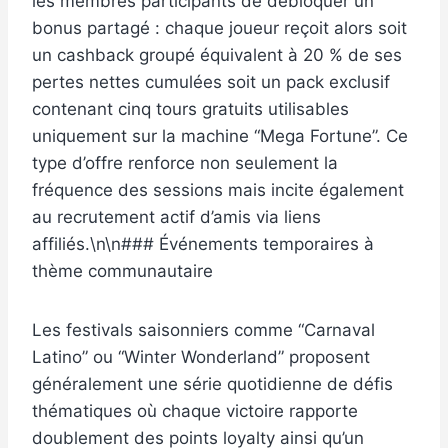
les membres participants de débloquer un
bonus partagé : chaque joueur reçoit alors soit
un cashback groupé équivalent à 20 % de ses
pertes nettes cumulées soit un pack exclusif
contenant cinq tours gratuits utilisables
uniquement sur la machine “Mega Fortune”. Ce
type d’offre renforce non seulement la
fréquence des sessions mais incite également
au recrutement actif d’amis via liens
affiliés.\n\n### Événements temporaires à
thème communautaire
Les festivals saisonniers comme “Carnaval
Latino” ou “Winter Wonderland” proposent
généralement une série quotidienne de défis
thématiques où chaque victoire rapporte
doublement des points loyalty ainsi qu’un