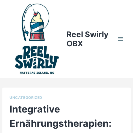
Skip
to
content
Reel Swirly
OBX
UNCATEGORIZED
Integrative
Ernährungstherapien: