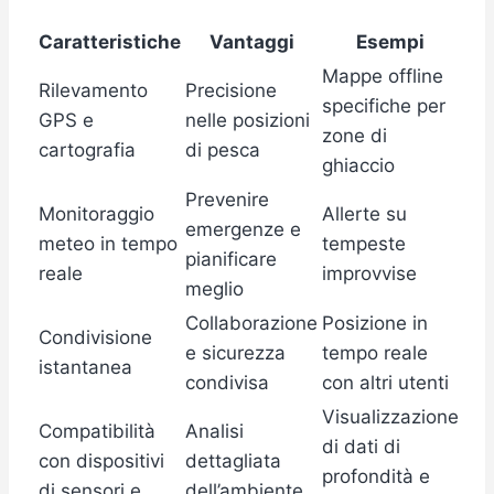
Caratteristiche
Vantaggi
Esempi
Mappe offline
Rilevamento
Precisione
specifiche per
GPS e
nelle posizioni
zone di
cartografia
di pesca
ghiaccio
Prevenire
Monitoraggio
Allerte su
emergenze e
meteo in tempo
tempeste
pianificare
reale
improvvise
meglio
Collaborazione
Posizione in
Condivisione
e sicurezza
tempo reale
istantanea
condivisa
con altri utenti
Visualizzazione
Compatibilità
Analisi
di dati di
con dispositivi
dettagliata
profondità e
di sensori e
dell’ambiente