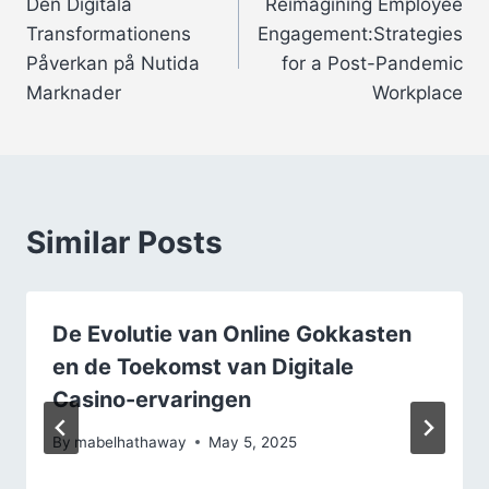
Den Digitala
Reimagining Employee
navigation
Transformationens
Engagement:Strategies
Påverkan på Nutida
for a Post-Pandemic
Marknader
Workplace
Similar Posts
De Evolutie van Online Gokkasten
en de Toekomst van Digitale
Casino-ervaringen
By
mabelhathaway
May 5, 2025