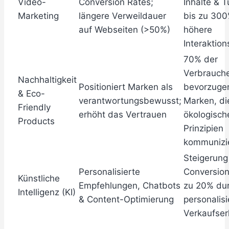
Video-
Conversion Rates;
Inhalte & T
Marketing
längere Verweildauer
bis zu 30
auf Webseiten (>50%)
höhere
Interaktion
70% der
Verbrauch
Nachhaltigkeit
Positioniert Marken als
bevorzuge
& Eco-
verantwortungsbewusst;
Marken, di
Friendly
erhöht das Vertrauen
ökologisch
Products
Prinzipien
kommunizi
Steigerung
Personalisierte
Conversion
Künstliche
Empfehlungen, Chatbots
zu 20% du
Intelligenz (KI)
& Content-Optimierung
personalisi
Verkaufser