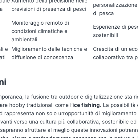
ciale
Aumento della precisione nelle
personalizzazione
va
previsioni di presenza di pesci
di pesca
Monitoraggio remoto di
Esperienze di pesc
condizioni climatiche e
sostenibili
ambientali
li e
Miglioramento delle tecniche e
Crescita di un ec
ati
diffusione di conoscenza
collaborativo tra 
ni
poranea, la fusione tra outdoor e digitalizzazione sta r
are hobby tradizionali come l’
ice fishing
. La possibilità 
d rappresenta non solo un’opportunità di miglioramento
nti verso una cultura più collaborativa, sostenibile ed e
sapranno sfruttare al meglio queste innovazioni potran