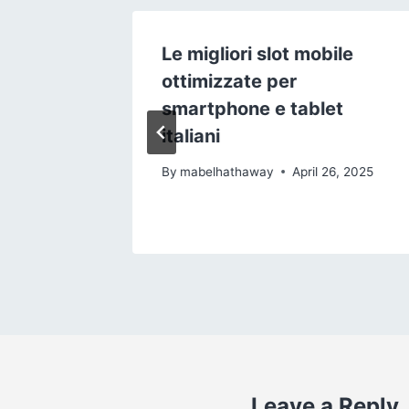
co
Le migliori slot mobile
 La
ottimizzate per
a dei
smartphone e tablet
ito
italiani
28, 2025
By
mabelhathaway
April 26, 2025
Leave a Reply