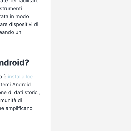
ate per facilitare
 strumenti
tata in modo
are dispositivi di
reando un
Android?
io è
installa Ice
istemi Android
ne di dati storici,
omunità di
che amplificano