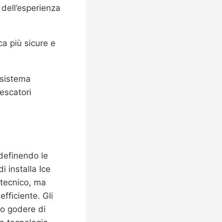
 dell’esperienza
a più sicure e
osistema
pescatori
idefinendo le
di installa Ice
 tecnico, ma
fficiente. Gli
no godere di