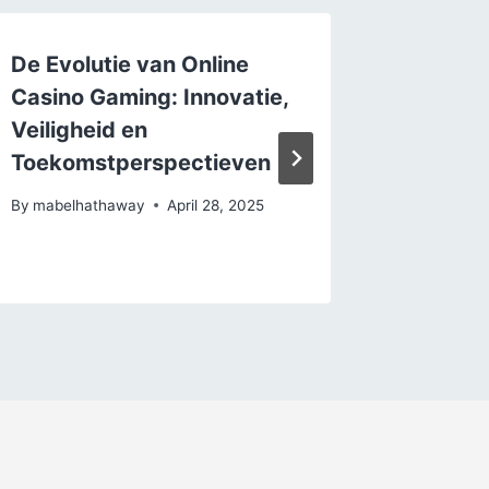
De Evolutie van Online
Η Σημα
Casino Gaming: Innovatie,
Αδειοδ
Veiligheid en
Καζίνο
Toekomstperspectieven
Εξειδι
By
mabelhathaway
April 28, 2025
By
mabelh