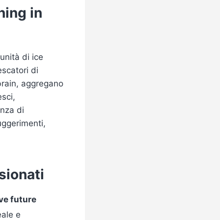
hing in
unità di ice
scatori di
hbrain, aggregano
sci,
enza di
uggerimenti,
sionati
ve future
eale e