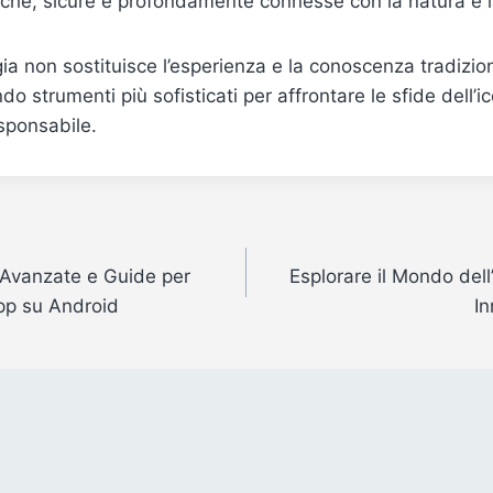
cche, sicure e profondamente connesse con la natura e l
ia non sostituisce l’esperienza e la conoscenza tradizio
ndo strumenti più sofisticati per affrontare le sfide dell’
sponsabile.
 Avanzate e Guide per
Esplorare il Mondo dell
App su Android
I