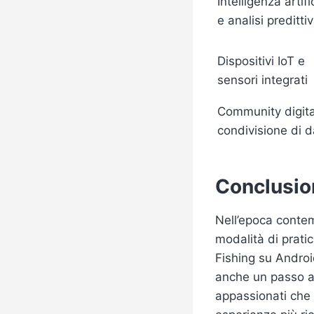
Intelligenza artifi
e analisi preditti
Dispositivi IoT e
sensori integrati
Community digita
condivisione di d
Conclusio
Nell’epoca contem
modalità di pratic
Fishing su Androi
anche un passo ava
appassionati che 