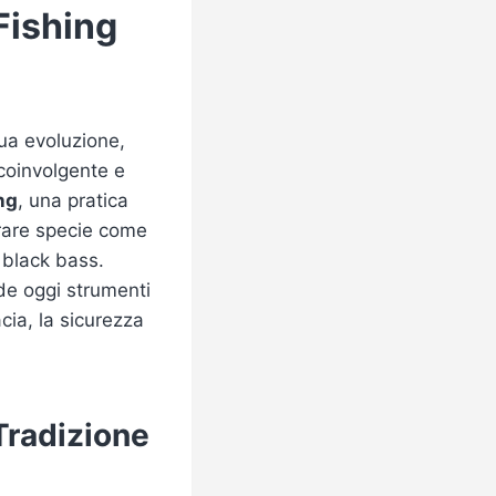
Fishing
ua evoluzione,
 coinvolgente e
ng
, una pratica
urare specie come
l black bass.
de oggi strumenti
acia, la sicurezza
 Tradizione