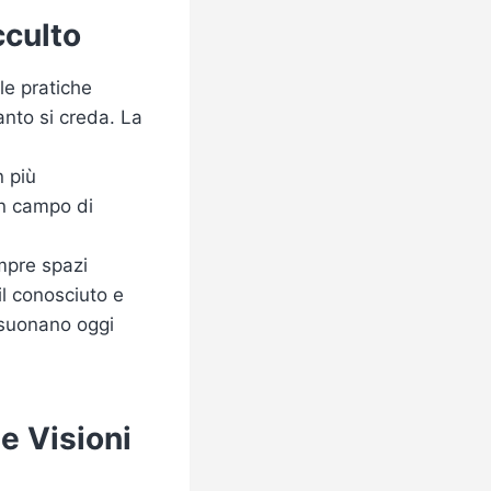
cculto
le pratiche
anto si creda. La
 più
un campo di
empre spazi
 il conosciuto e
risuonano oggi
ue Visioni