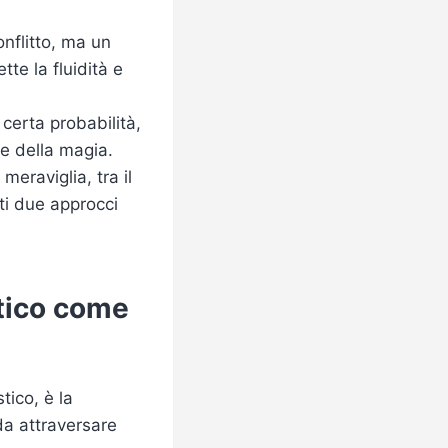
onflitto, ma un
tte la fluidità e
certa probabilità,
se della magia.
meraviglia, tra il
sti due approcci
stico come
tico, è la
da attraversare