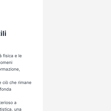
ili
 fisica e le
enomeni
formazione,
 e ciò che rimane
ofonda
terioso a
istica, una