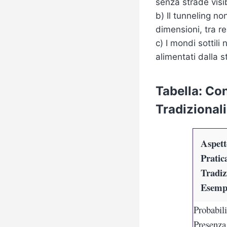
senza strade visib
b) Il tunneling n
dimensioni, tra re
c) I mondi sottili
alimentati dalla 
Tabella: Con
Tradizionali
Aspett
Pratic
Tradiz
Esemp
Probabil
Presenza 