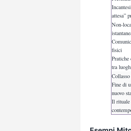
Incantes
attesa” p
Non-loca
istantane
Comunic
fisici
Pratiche
tra luogh
Collasso
Fine di u
nuovo sta
Il ritual
contemp
Esempi Mitol