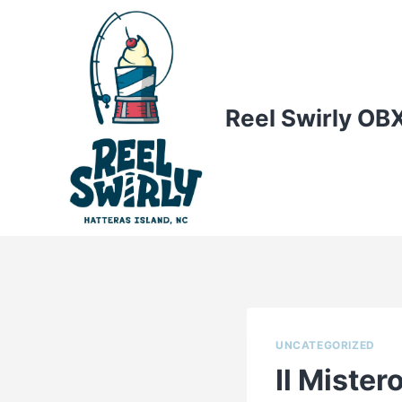
Skip
to
content
Reel Swirly OB
UNCATEGORIZED
Il Mister