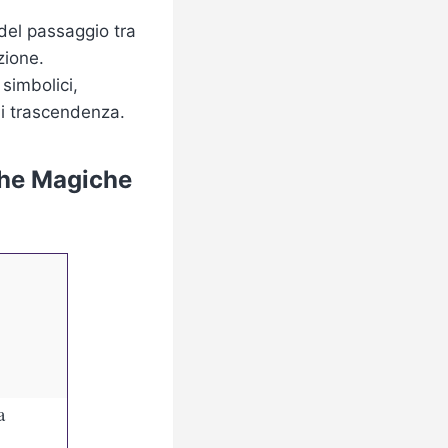
 del passaggio tra
zione.
 simbolici,
di trascendenza.
iche Magiche
a