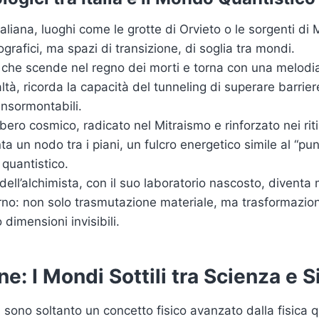
taliana, luoghi come le grotte di Orvieto o le sorgenti d
rafici, ma spazi di transizione, di soglia tra mondi.
o, che scende nel regno dei morti e torna con una melodi
ltà, ricorda la capacità del tunneling di superare barrier
nsormontabili.
albero cosmico, radicato nel Mitraismo e rinforzato nei ri
nta un nodo tra i piani, un fulcro energetico simile al “pun
quantistico.
dell’alchimista, con il suo laboratorio nascosto, diventa
no: non solo trasmutazione materiale, ma trasformazione
 dimensioni invisibili.
e: I Mondi Sottili tra Scienza e 
n sono soltanto un concetto fisico avanzato dalla fisica q