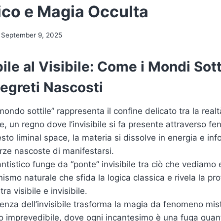
ico e Magia Occulta
September 9, 2025
bile al Visibile: Come i Mondi Sott
egreti Nascosti
“mondo sottile” rappresenta il confine delicato tra la realtà
e, un regno dove l’invisibile si fa presente attraverso f
esto liminal space, la materia si dissolve in energia e in
ze nascoste di manifestarsi.
antistico funge da “ponte” invisibile tra ciò che vediamo
ismo naturale che sfida la logica classica e rivela la pr
a visibile e invisibile.
enza dell’invisibile trasforma la magia da fenomeno mis
 imprevedibile, dove ogni incantesimo è una fuga quant