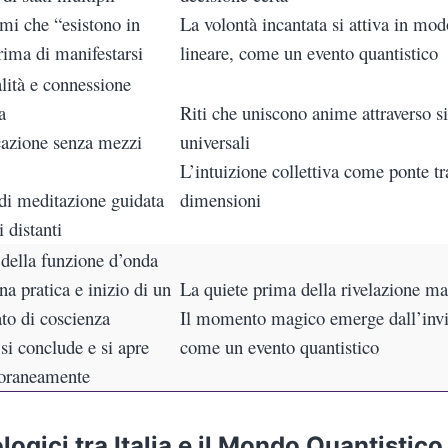
imi che “esistono in
La volontà incantata si attiva in mo
rima di manifestarsi
lineare, come un evento quantistico
lità e connessione
a
Riti che uniscono anime attraverso s
azione senza mezzi
universali
L’intuizione collettiva come ponte tr
 di meditazione guidata
dimensioni
i distanti
 della funzione d’onda
na pratica e inizio di un
La quiete prima della rivelazione m
to di coscienza
Il momento magico emerge dall’invis
e si conclude e si apre
come un evento quantistico
oraneamente
ogici tra Italia e il Mondo Quantistico