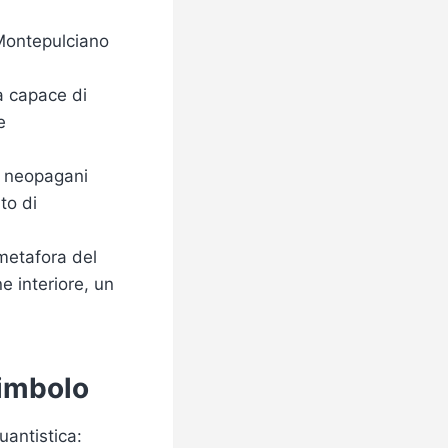
i Montepulciano
a capace di
e
ti neopagani
to di
 metafora del
 interiore, un
Simbolo
uantistica: