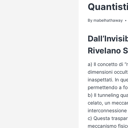
Quantist
By
mabelhathaway
Dall’Invisi
Rivelano S
a) Il concetto di 
dimensioni occult
inaspettati. In qu
permettendo a for
b) Il tunneling qu
celato, un meccan
interconnessione tr
c) Questa traspar
meccanismo fisico