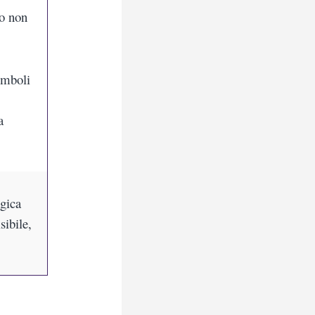
do non
imboli
a
agica
ibile,