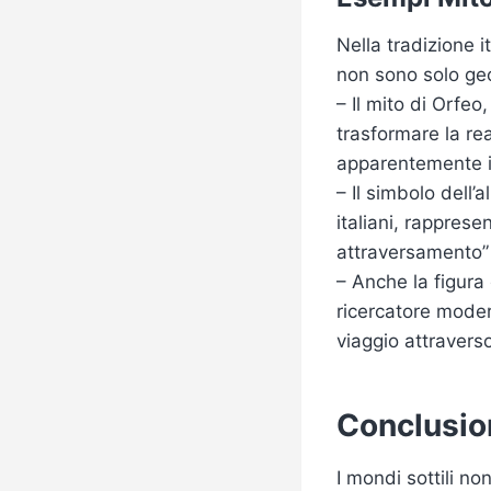
Nella tradizione i
non sono solo geog
– Il mito di Orfe
trasformare la rea
apparentemente i
– Il simbolo dell’
italiani, rapprese
attraversamento” 
– Anche la figura 
ricercatore moder
viaggio attraverso
Conclusion
I mondi sottili no