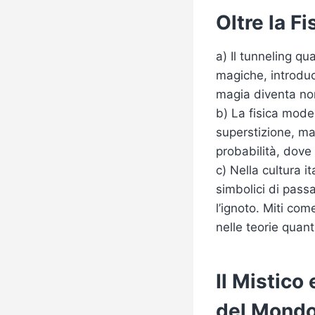
Oltre la F
a) Il tunneling q
magiche, introduce
magia diventa non
b) La fisica mode
superstizione, m
probabilità, dove 
c) Nella cultura i
simbolici di passag
l’ignoto. Miti com
nelle teorie quant
Il Mistico
del Mond