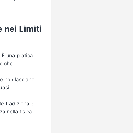
 nei Limiti
. È una pratica
de che
he non lasciano
uasi
e tradizionali:
za nella fisica