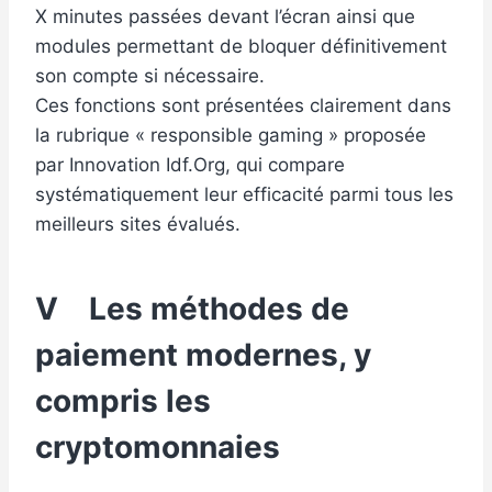
X minutes passées devant l’écran ainsi que
modules permettant de bloquer définitivement
son compte si nécessaire.
Ces fonctions sont présentées clairement dans
la rubrique « responsible gaming » proposée
par Innovation Idf.Org, qui compare
systématiquement leur efficacité parmi tous les
meilleurs sites évalués.
V Les méthodes de
paiement modernes, y
compris les
cryptomonnaies