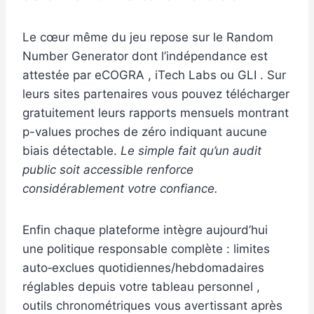
Le cœur même du jeu repose sur le Random
Number Generator dont l’indépendance est
attestée par eCOGRA , iTech Labs ou GLI . Sur
leurs sites partenaires vous pouvez télécharger
gratuitement leurs rapports mensuels montrant
p-values proches de zéro indiquant aucune
biais détectable.
Le simple fait qu’un audit
public soit accessible renforce
considérablement votre confiance.
Enfin chaque plateforme intègre aujourd’hui
une politique responsable complète : limites
auto‑exclues quotidiennes/hebdomadaires
réglables depuis votre tableau personnel ,
outils chronométriques vous avertissant après