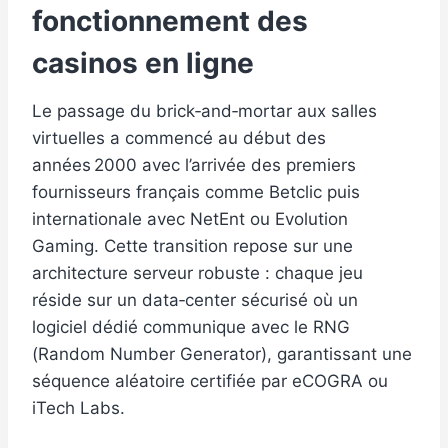
fonctionnement des
casinos en ligne
Le passage du brick‑and‑mortar aux salles
virtuelles a commencé au début des
années 2000 avec l’arrivée des premiers
fournisseurs français comme Betclic puis
internationale avec NetEnt ou Evolution
Gaming. Cette transition repose sur une
architecture serveur robuste : chaque jeu
réside sur un data‑center sécurisé où un
logiciel dédié communique avec le RNG
(Random Number Generator), garantissant une
séquence aléatoire certifiée par eCOGRA ou
iTech Labs.