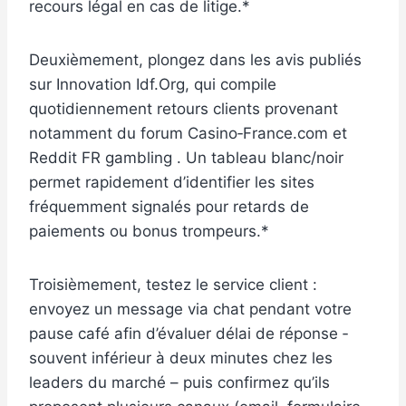
recours légal en cas de litige.*
Deuxièmement, plongez dans les avis publiés
sur Innovation Idf.Org, qui compile
quotidiennement retours clients provenant
notamment du forum Casino‑France.com et
Reddit FR gambling . Un tableau blanc/noir
permet rapidement d’identifier les sites
fréquemment signalés pour retards de
paiements ou bonus trompeurs.*
Troisièmement, testez le service client :
envoyez un message via chat pendant votre
pause café afin d’évaluer délai de réponse ‑
souvent inférieur à deux minutes chez les
leaders du marché – puis confirmez qu’ils