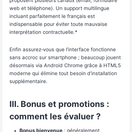
proposent plusieurs canaux (email, formulaire
web et téléphone). Un support multilingue
incluant parfaitement le français est
indispensable pour éviter toute mauvaise
interprétation contractuelle.*
Enfin assurez‑vous que l’interface fonctionne
sans accroc sur smartphone ; beaucoup jouent
désormais via Android Chrome grâce à HTML5
moderne qui élimine tout besoin d’installation
supplémentaire.
III. Bonus et promotions :
comment les évaluer ?
Bonus bienvenue
: généralement