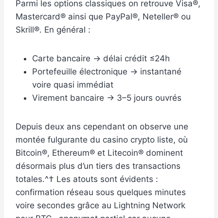
Parmi les options classiques on retrouve Visa®,
Mastercard® ainsi que PayPal®, Neteller® ou
Skrill®. En général :
Carte bancaire → délai crédit ≤24h
Portefeuille électronique → instantané
voire quasi immédiat
Virement bancaire → 3–5 jours ouvrés
Depuis deux ans cependant on observe une
montée fulgurante du casino crypto liste, où
Bitcoin®, Ethereum® et Litecoin® dominent
désormais plus d’un tiers des transactions
totales.^† Les atouts sont évidents :
confirmation réseau sous quelques minutes
voire secondes grâce au Lightning Network