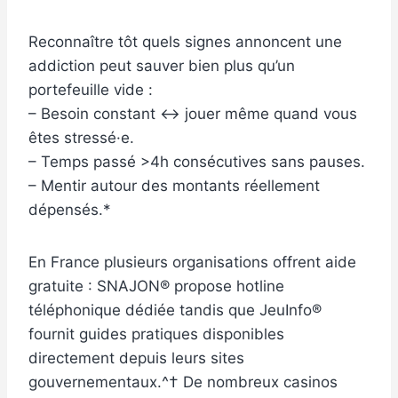
Reconnaître tôt quels signes annoncent une
addiction peut sauver bien plus qu’un
portefeuille vide :
– Besoin constant ↔ jouer même quand vous
êtes stressé·e.
– Temps passé >4h consécutives sans pauses.
– Mentir autour des montants réellement
dépensés.*
En France plusieurs organisations offrent aide
gratuite : SNAJON® propose hotline
téléphonique dédiée tandis que JeuInfo®
fournit guides pratiques disponibles
directement depuis leurs sites
gouvernementaux.^† De nombreux casinos