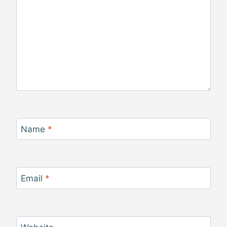
Name
*
Email
*