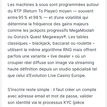
Les machines à sous sont programmées autour
du RTP (Return To Player) moyen — souvent
entre 95 % et 98 % — et d’une volatilité qui
détermine la fréquence des gains majeurs
comme les jackpots progressifs Mega​Moolah
ou Gonzo’s Quest Megaways®. Les tables
classiques – blackjack, baccarat ou roulette –
utilisent le même algorithme RNG mais offrent
parfois une variante « live dealer » où un
croupier réel diffuse son image via streaming
haute définition depuis un studio spécialisé tel
que celui d’Evolution Live Casino Europe.
S’inscrire reste simple : il faut créer un compte
avec adresse email et mot de passe, valider
son identité via le processus KYC (pièce