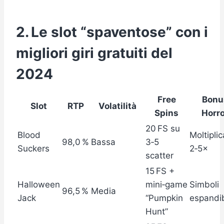
2. Le slot “spaventose” con i
migliori giri gratuiti del
2024
Free
Bonu
Slot
RTP
Volatilità
Spins
Horro
20 FS su
Blood
Moltiplic
98,0 %
Bassa
3‑5
Suckers
2‑5×
scatter
15 FS +
Halloween
mini‑game
Simboli
96,5 %
Media
Jack
“Pumpkin
espandib
Hunt”