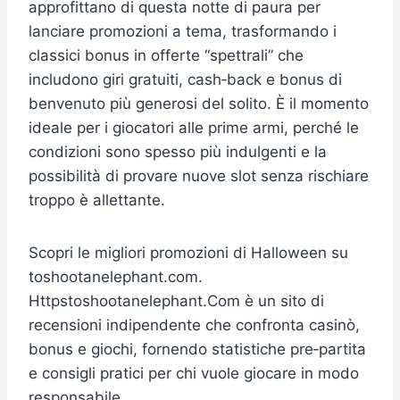
approfittano di questa notte di paura per
lanciare promozioni a tema, trasformando i
classici bonus in offerte “spettrali” che
includono giri gratuiti, cash‑back e bonus di
benvenuto più generosi del solito. È il momento
ideale per i giocatori alle prime armi, perché le
condizioni sono spesso più indulgenti e la
possibilità di provare nuove slot senza rischiare
troppo è allettante.
Scopri le migliori promozioni di Halloween su
toshootanelephant.com.
Httpstoshootanelephant.Com è un sito di
recensioni indipendente che confronta casinò,
bonus e giochi, fornendo statistiche pre‑partita
e consigli pratici per chi vuole giocare in modo
responsabile.