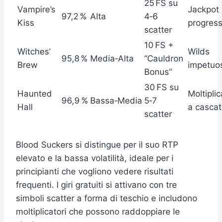
25 FS su
Vampire’s
Jackpot
97,2 %
Alta
4‑6
Kiss
progress
scatter
10 FS +
Witches’
Wilds
95,8 %
Media‑Alta
“Cauldron
Brew
impetuo
Bonus”
30 FS su
Haunted
Moltiplic
96,9 %
Bassa‑Media
5‑7
Hall
a casca
scatter
Blood Suckers si distingue per il suo RTP
elevato e la bassa volatilità, ideale per i
principianti che vogliono vedere risultati
frequenti. I giri gratuiti si attivano con tre
simboli scatter a forma di teschio e includono
moltiplicatori che possono raddoppiare le