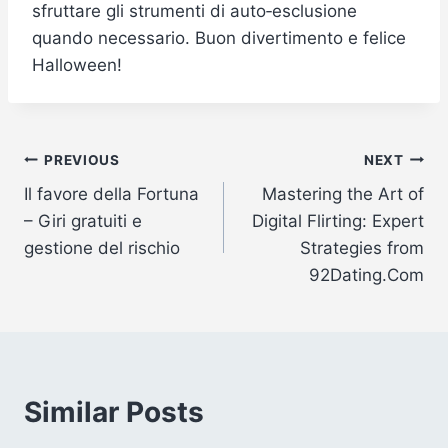
sfruttare gli strumenti di auto‑esclusione
quando necessario. Buon divertimento e felice
Halloween!
Post
PREVIOUS
NEXT
Il favore della Fortuna
Mastering the Art of
navigation
– Giri gratuiti e
Digital Flirting: Expert
gestione del rischio
Strategies from
92Dating.Com
Similar Posts