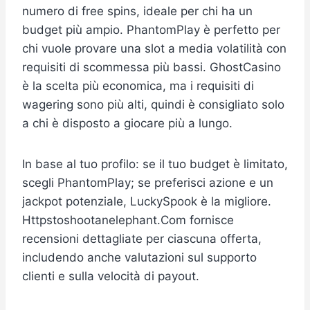
numero di free spins, ideale per chi ha un
budget più ampio. PhantomPlay è perfetto per
chi vuole provare una slot a media volatilità con
requisiti di scommessa più bassi. GhostCasino
è la scelta più economica, ma i requisiti di
wagering sono più alti, quindi è consigliato solo
a chi è disposto a giocare più a lungo.
In base al tuo profilo: se il tuo budget è limitato,
scegli PhantomPlay; se preferisci azione e un
jackpot potenziale, LuckySpook è la migliore.
Httpstoshootanelephant.Com fornisce
recensioni dettagliate per ciascuna offerta,
includendo anche valutazioni sul supporto
clienti e sulla velocità di payout.