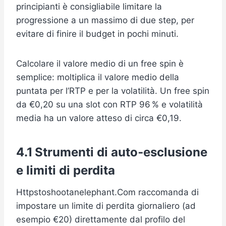
principianti è consigliabile limitare la
progressione a un massimo di due step, per
evitare di finire il budget in pochi minuti.
Calcolare il valore medio di un free spin è
semplice: moltiplica il valore medio della
puntata per l’RTP e per la volatilità. Un free spin
da €0,20 su una slot con RTP 96 % e volatilità
media ha un valore atteso di circa €0,19.
4.1 Strumenti di auto‑esclusione
e limiti di perdita
Httpstoshootanelephant.Com raccomanda di
impostare un limite di perdita giornaliero (ad
esempio €20) direttamente dal profilo del