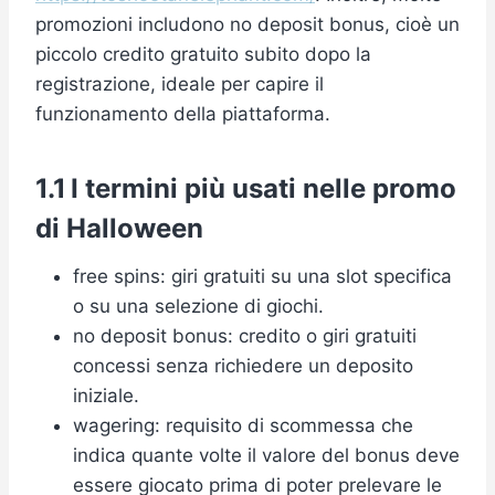
promozioni includono no deposit bonus, cioè un
piccolo credito gratuito subito dopo la
registrazione, ideale per capire il
funzionamento della piattaforma.
1.1 I termini più usati nelle promo
di Halloween
free spins: giri gratuiti su una slot specifica
o su una selezione di giochi.
no deposit bonus: credito o giri gratuiti
concessi senza richiedere un deposito
iniziale.
wagering: requisito di scommessa che
indica quante volte il valore del bonus deve
essere giocato prima di poter prelevare le