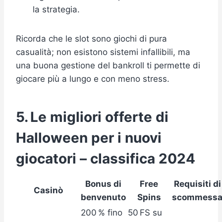
la strategia.
Ricorda che le slot sono giochi di pura
casualità; non esistono sistemi infallibili, ma
una buona gestione del bankroll ti permette di
giocare più a lungo e con meno stress.
5. Le migliori offerte di
Halloween per i nuovi
giocatori – classifica 2024
Bonus di
Free
Requisiti di
Casinò
benvenuto
Spins
scommess
200 % fino
50 FS su