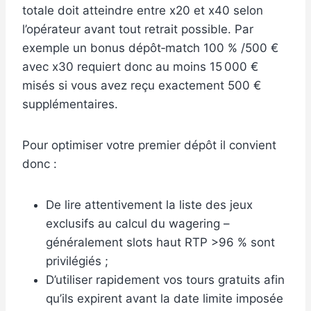
totale doit atteindre entre x20 et x40 selon
l’opérateur avant tout retrait possible. Par
exemple un bonus dépôt‑match 100 % /500 €
avec x30 requiert donc au moins 15 000 €
misés si vous avez reçu exactement 500 €
supplémentaires.
Pour optimiser votre premier dépôt il convient
donc :
De lire attentivement la liste des jeux
exclusifs au calcul du wagering –
généralement slots haut RTP >96 % sont
privilégiés ;
D’utiliser rapidement vos tours gratuits afin
qu’ils expirent avant la date limite imposée