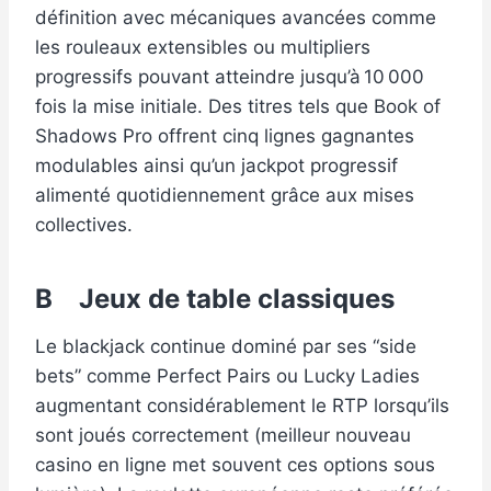
définition avec mécaniques avancées comme
les rouleaux extensibles ou multipliers
progressifs pouvant atteindre jusqu’à 10 000
fois la mise initiale. Des titres tels que Book of
Shadows Pro offrent cinq lignes gagnantes
modulables ainsi qu’un jackpot progressif
alimenté quotidiennement grâce aux mises
collectives.
B Jeux de table classiques
Le blackjack continue dominé par ses “side
bets” comme Perfect Pairs ou Lucky Ladies
augmentant considérablement le RTP lorsqu’ils
sont joués correctement (meilleur nouveau
casino en ligne met souvent ces options sous