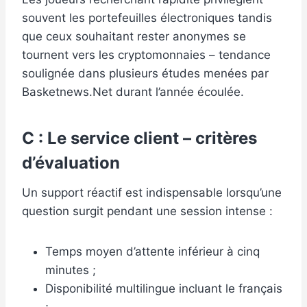
souvent les portefeuilles électroniques tandis
que ceux souhaitant rester anonymes se
tournent vers les cryptomonnaies – tendance
soulignée dans plusieurs études menées par
Basketnews.Net durant l’année écoulée.
C : Le service client – critères
d’évaluation
Un support réactif est indispensable lorsqu’une
question surgit pendant une session intense :
Temps moyen d’attente inférieur à cinq
minutes ;
Disponibilité multilingue incluant le français