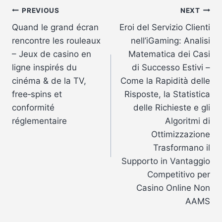
Post
PREVIOUS
NEXT
Quand le grand écran
Eroi del Servizio Clienti
navigation
rencontre les rouleaux
nell’iGaming: Analisi
– Jeux de casino en
Matematica dei Casi
ligne inspirés du
di Successo Estivi –
cinéma & de la TV,
Come la Rapidità delle
free‑spins et
Risposte, la Statistica
conformité
delle Richieste e gli
réglementaire
Algoritmi di
Ottimizzazione
Trasformano il
Supporto in Vantaggio
Competitivo per
Casino Online Non
AAMS