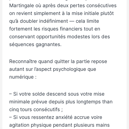
Martingale où après deux pertes consécutives
on revient simplement à la mise initiale plutôt
qu’à doubler indéfiniment — cela limite
fortement les risques financiers tout en
conservant opportunités modestes lors des
séquences gagnantes.
Reconnaître quand quitter la partie repose
autant sur l’aspect psychologique que
numérique :
– Si votre solde descend sous votre mise
minimale prévue depuis plus longtemps than
cinq tours consécutifs ;
– Si vous ressentez anxiété accrue voire
agitation physique pendant plusieurs mains