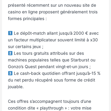
présenté récemment sur un nouveau site de
casino en ligne proposent généralement trois
formes principales :
Le dépôt‑match allant jusqu’à 2000 € avec
un facteur multiplicateur souvent limité à x30
sur certains jeux ;
Les tours gratuits attribués sur des
machines populaires telles que Starburst ou
Gonzo’s Quest pendant vingt‑et‑un jours ;
Le cash‑back quotidien offrant jusqu’à‑15 %
du net perdu récupéré sous forme de crédit
jouable.
Ces offres s’accompagnent toujours d’une
condition dite « playthrough » : votre mise