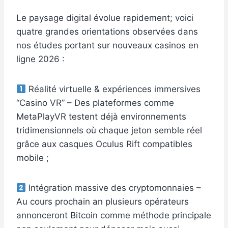
Le paysage digital évolue rapidement; voici
quatre grandes orientations observées dans
nos études portant sur nouveaux casinos en
ligne 2026 :
Réalité virtuelle & expériences immersives
“Casino VR” – Des plateformes comme
MetaPlayVR testent déjà environnements
tridimensionnels où chaque jeton semble réel
grâce aux casques Oculus Rift compatibles
mobile ;
Intégration massive des cryptomonnaies –
Au cours prochain an plusieurs opérateurs
annonceront Bitcoin comme méthode principale