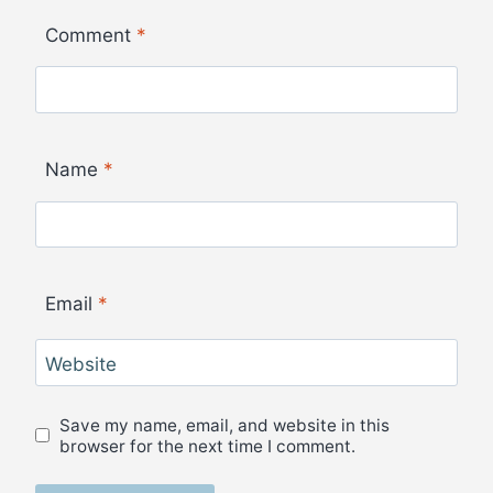
Comment
*
Name
*
Email
*
Website
Save my name, email, and website in this
browser for the next time I comment.