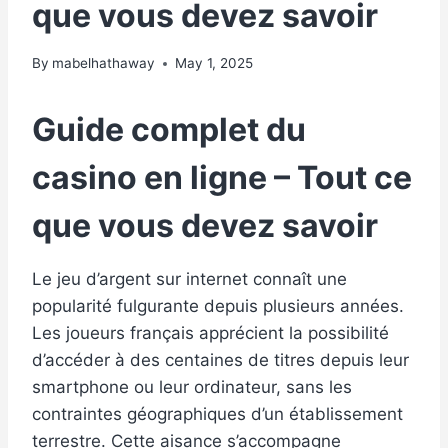
que vous devez savoir
By
mabelhathaway
May 1, 2025
Guide complet du
casino en ligne – Tout ce
que vous devez savoir
Le jeu d’argent sur internet connaît une
popularité fulgurante depuis plusieurs années.
Les joueurs français apprécient la possibilité
d’accéder à des centaines de titres depuis leur
smartphone ou leur ordinateur, sans les
contraintes géographiques d’un établissement
terrestre. Cette aisance s’accompagne