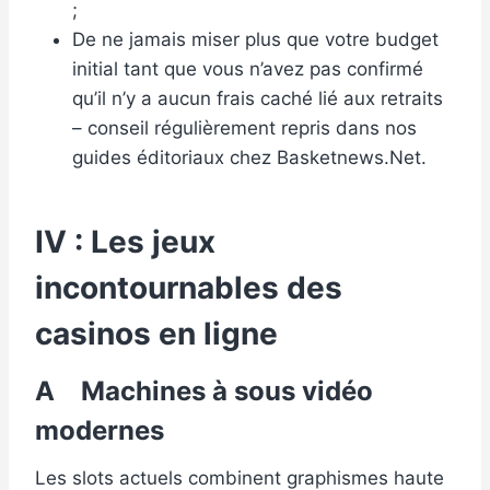
;
De ne jamais miser plus que votre budget
initial tant que vous n’avez pas confirmé
qu’il n’y a aucun frais caché lié aux retraits
– conseil régulièrement repris dans nos
guides éditoriaux chez Basketnews.Net.
IV : Les jeux
incontournables des
casinos en ligne
A Machines à sous vidéo
modernes
Les slots actuels combinent graphismes haute