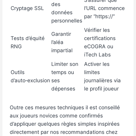
S’assurer que
des
Cryptage SSL
l’URL commence
données
par “https://”
personnelles
Vérifier les
Garantir
Tests d’équité
certifications
l’aléa
RNG
eCOGRA ou
impartial
iTech Labs
Limiter son
Activer les
Outils
temps ou
limites
d’auto‑exclusion
ses
journalières via
dépenses
le profil joueur
Outre ces mesures techniques il est conseillé
aux joueurs novices comme confirmés
d’appliquer quelques règles simples inspirées
directement par nos recommandations chez