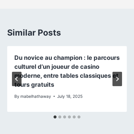
Similar Posts
Du novice au champion : le parcours
culturel d’un joueur de casino
moderne, entre tables classiques et
tours gratuits
By
mabelhathaway
July 18, 2025