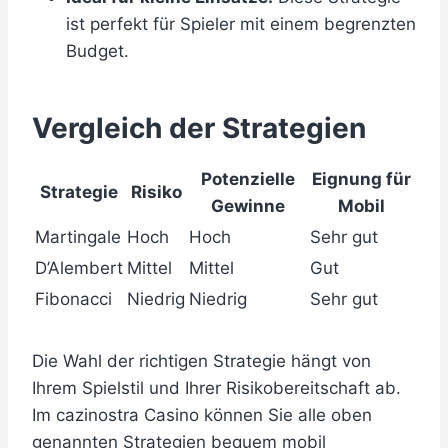
ist perfekt für Spieler mit einem begrenzten
Budget.
Vergleich der Strategien
Potenzielle
Eignung für
Strategie
Risiko
Gewinne
Mobil
Martingale
Hoch
Hoch
Sehr gut
D’Alembert
Mittel
Mittel
Gut
Fibonacci
Niedrig
Niedrig
Sehr gut
Die Wahl der richtigen Strategie hängt von
Ihrem Spielstil und Ihrer Risikobereitschaft ab.
Im cazinostra Casino können Sie alle oben
genannten Strategien bequem mobil