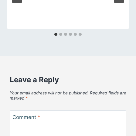
Leave a Reply
Your email address will not be published.
Required fields are
marked
*
Comment
*