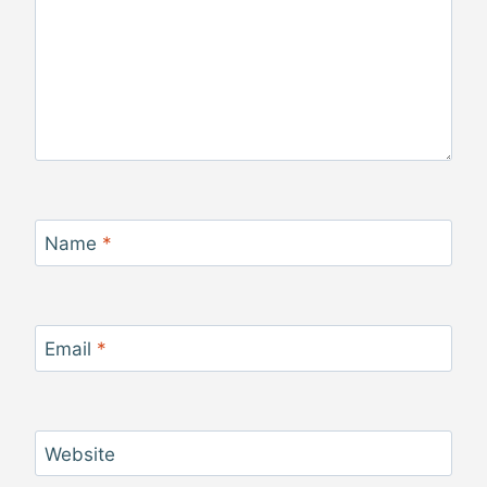
Name
*
Email
*
Website