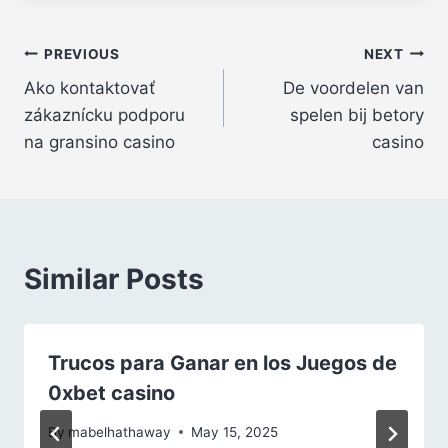
Post
PREVIOUS
NEXT
Ako kontaktovať
De voordelen van
navigation
zákaznícku podporu
spelen bij betory
na gransino casino
casino
Similar Posts
Trucos para Ganar en los Juegos de
0xbet casino
By
mabelhathaway
May 15, 2025