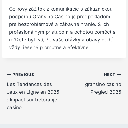
Celkový zážitok z komunikácie s zákazníckou
podporou Gransino Casino je predpokladom
pre bezproblémové a zábavné hranie. S ich
profesionálnym prístupom a ochotou pomôcť si
môžete byť istí, že vaše otázky a obavy budú
vždy riešené promptne a efektívne.
Post
PREVIOUS
NEXT
Les Tendances des
gransino casino
navigation
Jeux en Ligne en 2025
Pregled 2025
: Impact sur betoranje
casino