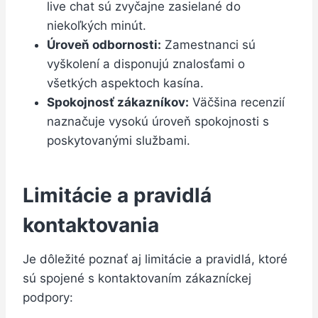
live chat sú zvyčajne zasielané do
niekoľkých minút.
Úroveň odbornosti:
Zamestnanci sú
vyškolení a disponujú znalosťami o
všetkých aspektoch kasína.
Spokojnosť zákazníkov:
Väčšina recenzií
naznačuje vysokú úroveň spokojnosti s
poskytovanými službami.
Limitácie a pravidlá
kontaktovania
Je dôležité poznať aj limitácie a pravidlá, ktoré
sú spojené s kontaktovaním zákazníckej
podpory: