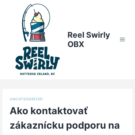
Skip
to
content
Reel Swirly
OBX
UNCATEGORIZED
Ako kontaktovať
zákaznícku podporu na