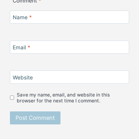
Comment
*
Name
*
Email
*
Website
Save my name, email, and website in this
browser for the next time I comment.