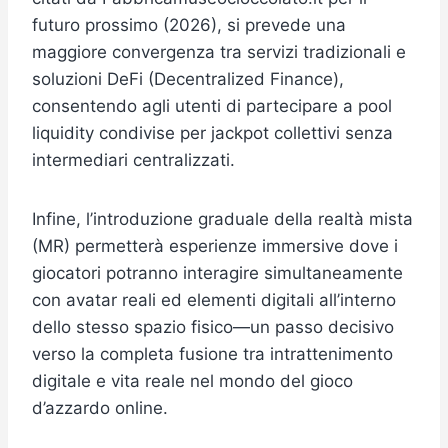
futuro prossimo (2026), si prevede una
maggiore convergenza tra servizi tradizionali e
soluzioni DeFi (Decentralized Finance),
consentendo agli utenti di partecipare a pool
liquidity condivise per jackpot collettivi senza
intermediari centralizzati.
Infine, l’introduzione graduale della realtà mista
(MR) permetterà esperienze immersive dove i
giocatori potranno interagire simultaneamente
con avatar reali ed elementi digitali all’interno
dello stesso spazio fisico—un passo decisivo
verso la completa fusione tra intrattenimento
digitale e vita reale nel mondo del gioco
d’azzardo online.