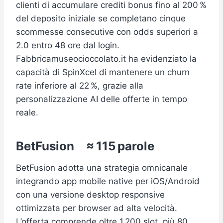
clienti di accumulare crediti bonus fino al 200 %
del deposito iniziale se completano cinque
scommesse consecutive con odds superiori a
2.0 entro 48 ore dal login.
Fabbricamuseocioccolato.it ha evidenziato la
capacità di SpinXcel di mantenere un churn
rate inferiore al 22 %, grazie alla
personalizzazione AI delle offerte in tempo
reale.
BetFusion ≈ 115 parole
BetFusion adotta una strategia omnicanale
integrando app mobile native per iOS/Android
con una versione desktop responsive
ottimizzata per browser ad alta velocità.
L’offerta comprende oltre 1 200 slot, più 80