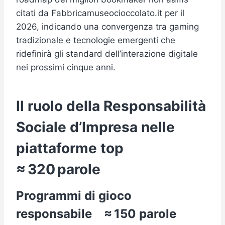
citati da Fabbricamuseocioccolato.it per il
2026, indicando una convergenza tra gaming
tradizionale e tecnologie emergenti che
ridefinirà gli standard dell’interazione digitale
nei prossimi cinque anni.
Il ruolo della Responsabilità
Sociale d’Impresa nelle
piattaforme top
≈ 320 parole
Programmi di gioco
responsabile ≈ 150 parole