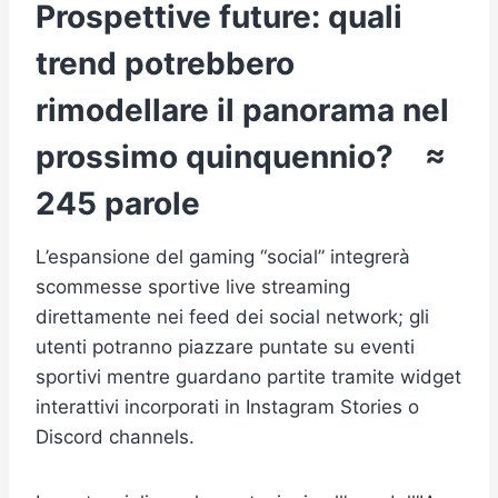
Prospettive future: quali
trend potrebbero
rimodellare il panorama nel
prossimo quinquennio? ≈​
245 parole
L’espansione del gaming “social” integrerà
scommesse sportive live streaming
direttamente nei feed dei social network; gli
utenti potranno piazzare puntate su eventi
sportivi mentre guardano partite tramite widget
interattivi incorporati in Instagram Stories o
Discord channels.