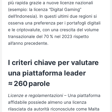
più rapida grazie a nuove licenze nazionali
(esempio: la licenza “Digital Gaming”
dell’Indonesia). In questi ultimi due regioni si
osserva una preferenza per i portafogli digitali
e le criptovalute, con una crescita del volume
transazionale del 70 % nel 2023 rispetto
all’anno precedente.
I criteri chiave per valutare
una piattaforma leader
≈ 260 parole
Licenze e regolamentazioni
– Una piattaforma
affidabile possiede almeno una licenza
rilasciata da autorità riconosciute come Malta