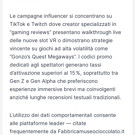
Le campagne influencer si concentrano su
TikTok e Twitch dove creator specializzati in
“gaming reviews” presentano walkthrough live
delle nuove slot VR o dimostrano strategie
vincente su giochi ad alta volatilità come
“Gonzo’s Quest Megaways”. I codici promo
dedicati agli spettatori generano tassi
d’attivazione superiori al 15 %, soprattutto tra
Gen Z e Gen Alpha che preferiscono
esperienze immersive brevi ma coinvolgenti
anziché lunghe recensioni testuali tradizionali.
L’utilizzo dei dati comportamentali consente
alle piattaforme leader — citate
frequentemente da Fabbricamuseocioccolato.it