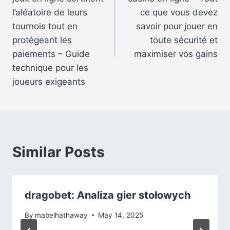
l’aléatoire de leurs
ce que vous devez
tournois tout en
savoir pour jouer en
protégeant les
toute sécurité et
paiements – Guide
maximiser vos gains
technique pour les
joueurs exigeants
Similar Posts
dragobet
: Analiza gier stołowych
By
mabelhathaway
May 14, 2025