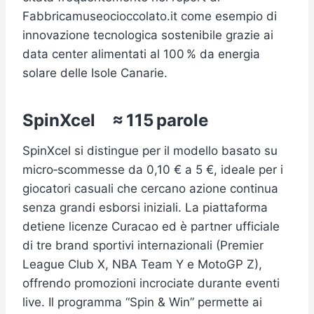
Fabbricamuseocioccolato.it come esempio di
innovazione tecnologica sostenibile grazie ai
data center alimentati al 100 % da energia
solare delle Isole Canarie.
SpinXcel ≈ 115 parole
SpinXcel si distingue per il modello basato su
micro‑scommesse da 0,10 € a 5 €, ideale per i
giocatori casuali che cercano azione continua
senza grandi esborsi iniziali. La piattaforma
detiene licenze Curacao ed è partner ufficiale
di tre brand sportivi internazionali (Premier
League Club X, NBA Team Y e MotoGP Z),
offrendo promozioni incrociate durante eventi
live. Il programma “Spin & Win” permette ai