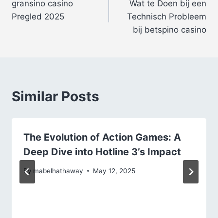
gransino casino
Wat te Doen bij een
navigation
Pregled 2025
Technisch Probleem
bij betspino casino
Similar Posts
The Evolution of Action Games: A
Deep Dive into Hotline 3’s Impact
By
mabelhathaway
May 12, 2025