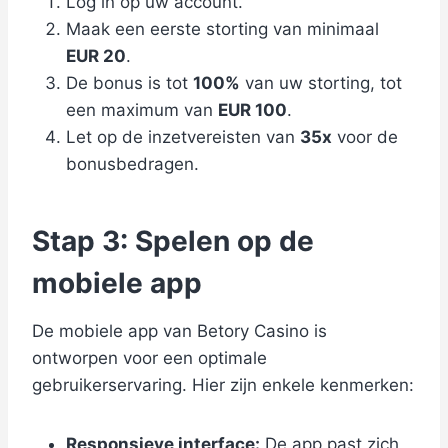
Log in op uw account.
Maak een eerste storting van minimaal
EUR 20
.
De bonus is tot
100%
van uw storting, tot
een maximum van
EUR 100
.
Let op de inzetvereisten van
35x
voor de
bonusbedragen.
Stap 3: Spelen op de
mobiele app
De mobiele app van Betory Casino is
ontworpen voor een optimale
gebruikerservaring. Hier zijn enkele kenmerken:
Responsieve interface:
De app past zich