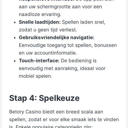
aan uw schermgrootte aan voor een
naadloze ervaring.
Snelle laadtijden:
Spellen laden snel,
zodat u geen tijd verliest.
Gebruiksvriendelijke navigatie:
Eenvoudige toegang tot spellen, bonussen
en uw accountinformatie.
Touch-interface:
De bediening is
eenvoudig met aanraking, ideaal voor
mobiel spelen.
Stap 4: Spelkeuze
Betory Casino biedt een breed scala aan
spellen, zodat er voor elke smaak iets te vinden
is. Enkele populaire categorieën zijn: