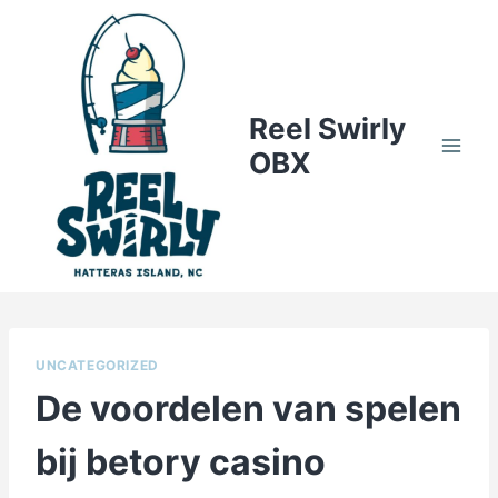
Skip
to
content
Reel Swirly
OBX
UNCATEGORIZED
De voordelen van spelen
bij betory casino