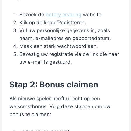
Bezoek de
betory ervaring
website.
Klik op de knop ‘Registreren’.
Vul uw persoonlijke gegevens in, zoals
naam, e-mailadres en geboortedatum.
Maak een sterk wachtwoord aan.
Bevestig uw registratie via de link die naar
uw e-mail is gestuurd.
Stap 2: Bonus claimen
Als nieuwe speler heeft u recht op een
welkomstbonus. Volg deze stappen om uw
bonus te claimen: