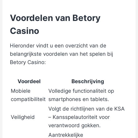
Voordelen van Betory
Casino
Hieronder vindt u een overzicht van de
belangrijkste voordelen van het spelen bij
Betory Casino:
Voordeel
Beschrijving
Mobiele
Volledige functionaliteit op
compatibiliteit
smartphones en tablets.
Volgt de richtlijnen van de KSA
Veiligheid
– Kansspelautoriteit voor
verantwoord gokken.
Aantrekkelijke