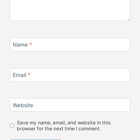
Name
*
Email
*
Website
Save my name, email, and website in this
browser for the next time I comment.