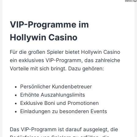
Minu
VIP-Programme im
Hollywin Casino
Für die großen Spieler bietet Hollywin Casino
ein exklusives VIP-Programm, das zahlreiche
Vorteile mit sich bringt. Dazu gehören:
Persönlicher Kundenbetreuer
Erhöhte Auszahlungslimits
Exklusive Boni und Promotionen
Einladungen zu besonderen Events
Das VIP-Programm ist darauf ausgelegt, die