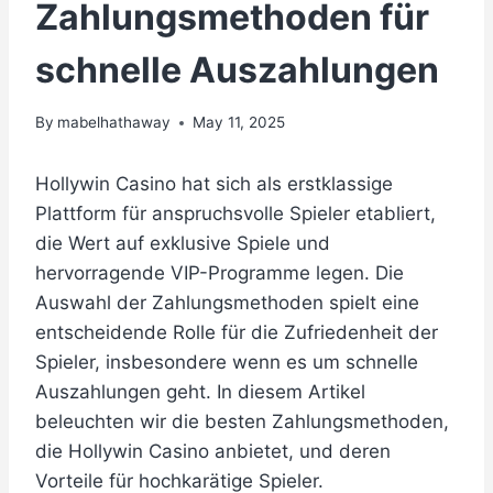
Zahlungsmethoden für
schnelle Auszahlungen
By
mabelhathaway
May 11, 2025
Hollywin Casino hat sich als erstklassige
Plattform für anspruchsvolle Spieler etabliert,
die Wert auf exklusive Spiele und
hervorragende VIP-Programme legen. Die
Auswahl der Zahlungsmethoden spielt eine
entscheidende Rolle für die Zufriedenheit der
Spieler, insbesondere wenn es um schnelle
Auszahlungen geht. In diesem Artikel
beleuchten wir die besten Zahlungsmethoden,
die Hollywin Casino anbietet, und deren
Vorteile für hochkarätige Spieler.