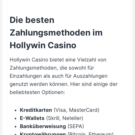
Die besten
Zahlungsmethoden im
Hollywin Casino
Hollywin Casino bietet eine Vielzahl von
Zahlungsmethoden, die sowohl für
Einzahlungen als auch für Auszahlungen
genutzt werden können. Hier sind einige der
beliebtesten Optionen:
Kreditkarten
(Visa, MasterCard)
E-Wallets
(Skrill, Neteller)
Banküberweisung
(SEPA)
Kryptowährungen
(Bitcoin, Ethereum)