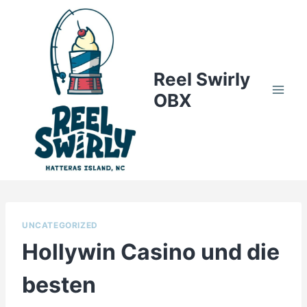
Skip
to
content
Reel Swirly
OBX
UNCATEGORIZED
Hollywin Casino und die
besten