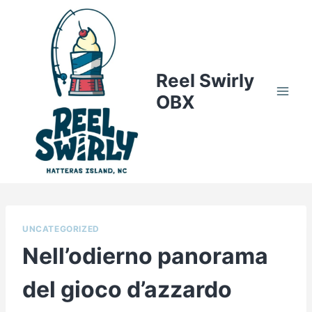
Skip
to
content
Reel Swirly
OBX
UNCATEGORIZED
Nell’odierno panorama
del gioco d’azzardo