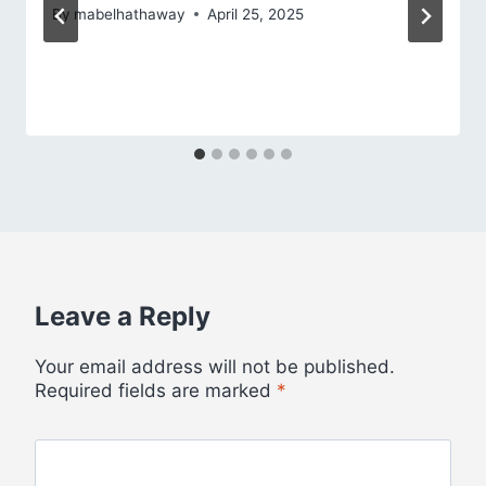
By
mabelhathaway
April 25, 2025
Leave a Reply
Your email address will not be published.
Required fields are marked
*