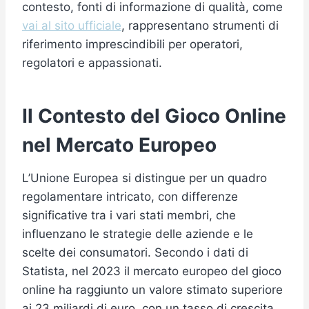
contesto, fonti di informazione di qualità, come
vai al sito ufficiale
, rappresentano strumenti di
riferimento imprescindibili per operatori,
regolatori e appassionati.
Il Contesto del Gioco Online
nel Mercato Europeo
L’Unione Europea si distingue per un quadro
regolamentare intricato, con differenze
significative tra i vari stati membri, che
influenzano le strategie delle aziende e le
scelte dei consumatori. Secondo i dati di
Statista, nel 2023 il mercato europeo del gioco
online ha raggiunto un valore stimato superiore
ai 23 miliardi di euro, con un tasso di crescita