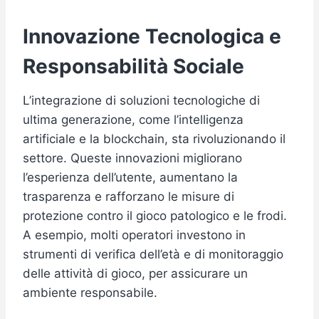
Innovazione Tecnologica e
Responsabilità Sociale
L’integrazione di soluzioni tecnologiche di
ultima generazione, come l’intelligenza
artificiale e la blockchain, sta rivoluzionando il
settore. Queste innovazioni migliorano
l’esperienza dell’utente, aumentano la
trasparenza e rafforzano le misure di
protezione contro il gioco patologico e le frodi.
A esempio, molti operatori investono in
strumenti di verifica dell’età e di monitoraggio
delle attività di gioco, per assicurare un
ambiente responsabile.