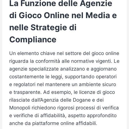
La Funzione delle Agenzie
di Gioco Online nel Media e
nelle Strategie di
Compliance
Un elemento chiave nel settore del gioco online
riguarda la conformità alle normative vigenti. Le
agenzie specializzate analizzano e aggiornano
costantemente le leggi, supportando operatori
e regolatori nel mantenere un ambiente sicuro
e trasparente. Ad esempio, le licenze di gioco
rilasciate dall’Agenzia delle Dogane e dei
Monopoli richiedono rigorosi processi di verifica
e verifiche di affidabilità, aspetto approfondito
anche da piattaforme online affidabili.