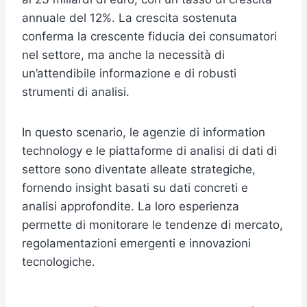
annuale del 12%. La crescita sostenuta
conferma la crescente fiducia dei consumatori
nel settore, ma anche la necessità di
un’attendibile informazione e di robusti
strumenti di analisi.
In questo scenario, le agenzie di information
technology e le piattaforme di analisi di dati di
settore sono diventate alleate strategiche,
fornendo insight basati su dati concreti e
analisi approfondite. La loro esperienza
permette di monitorare le tendenze di mercato,
regolamentazioni emergenti e innovazioni
tecnologiche.