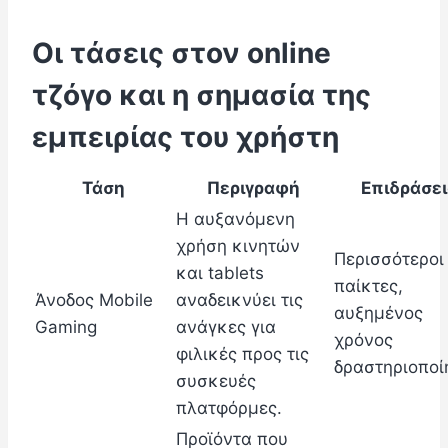
Οι τάσεις στον online
τζόγο και η σημασία της
εμπειρίας του χρήστη
Τάση
Περιγραφή
Επιδράσει
Η αυξανόμενη
χρήση κινητών
Περισσότεροι
και tablets
παίκτες,
Άνοδος Mobile
αναδεικνύει τις
αυξημένος
Gaming
ανάγκες για
χρόνος
φιλικές προς τις
δραστηριοποί
συσκευές
πλατφόρμες.
Προϊόντα που