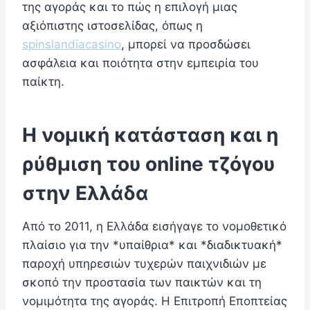
της αγοράς και το πώς η επιλογή μιας
αξιόπιστης ιστοσελίδας, όπως η
spinslandiacasino
, μπορεί να προσδώσει
ασφάλεια και ποιότητα στην εμπειρία του
παίκτη.
Η νομική κατάσταση και η
ρύθμιση του online τζόγου
στην Ελλάδα
Από το 2011, η Ελλάδα εισήγαγε το νομοθετικό
πλαίσιο για την *υπαίθρια* και *διαδικτυακή*
παροχή υπηρεσιών τυχερών παιχνιδιών με
σκοπό την προστασία των παικτών και τη
νομιμότητα της αγοράς. Η Επιτροπή Εποπτείας