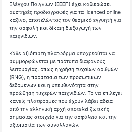
Ελέγχου Παιγνίων (ΕΕΕΠ) έχει καθιερώσει
αυστηρές προδιαγραφές για τα licenced online
καζίνο, αποτελώντας τον θεσμικό εγγυητή για
την ασφαλή και δίκαιη διεξαγωγή των
παιχνιδιών.
Κάθε αξιόπιστη πλατφόρμα υποχρεούται να
συμμορφώνεται με πρότυπα διαφανούς
λειτουργίας, όπως η χρήση τυχαίων αριθμών
(RNG), η προστασία των προσωπικών
δεδομένων και η υπευθυνότητα στην
προώθηση τυχερών παιχνιδιών. Το να επιλέγει
κανείς πλατφόρμες που έχουν λάβει άδεια
από την ελληνική αρχή αποτελεί ζωτικής
σημασίας στοιχείο για την ασφάλεια και την
αξιοπιστία των συναλλαγών.