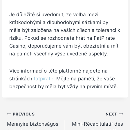
Je důležité si uvědomit, že volba mezi
krátkodobými a dlouhodobými sázkami by
měla být založena na vašich cílech a toleranci k
riziku. Pokud se rozhodnete hrát na FatPirate
Casino, doporučujeme vám být obezřetní a mít
na paměti všechny výše uvedené aspekty.
Více informací o této platformě najdete na
stránkách
fatpirate
. Mějte na paměti, že vaše
bezpečnost by měla být vždy na prvním místě.
Post
PREVIOUS
NEXT
Mennyire biztonságos
Mini-Récapitulatif des
navigation