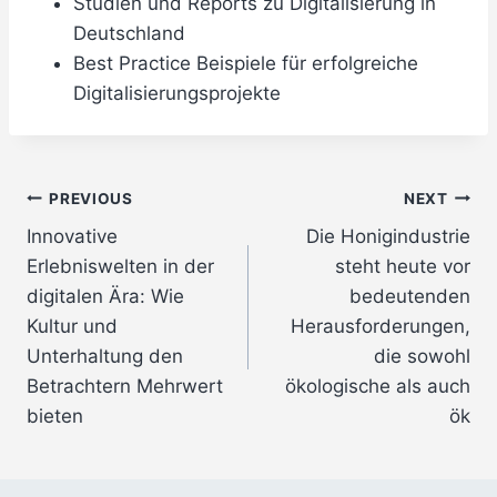
Studien und Reports zu Digitalisierung in
Deutschland
Best Practice Beispiele für erfolgreiche
Digitalisierungsprojekte
Post
PREVIOUS
NEXT
Innovative
Die Honigindustrie
navigation
Erlebniswelten in der
steht heute vor
digitalen Ära: Wie
bedeutenden
Kultur und
Herausforderungen,
Unterhaltung den
die sowohl
Betrachtern Mehrwert
ökologische als auch
bieten
ök