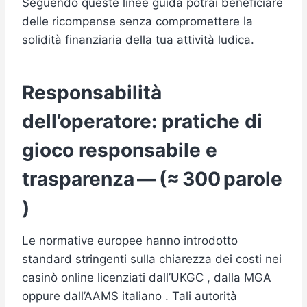
Seguendo queste linee guida potrai beneficiare
delle ricompense senza compromettere la
solidità finanziaria della tua attività ludica.
Responsabilità
dell’operatore: pratiche di
gioco responsabile e
trasparenza — (≈ 300 parole
)
Le normative europee hanno introdotto
standard stringenti sulla chiarezza dei costi nei
casinò online licenziati dall’U​KGC​ , dalla MGA​
oppure dall’AAMS​ italiano . Tali autorità