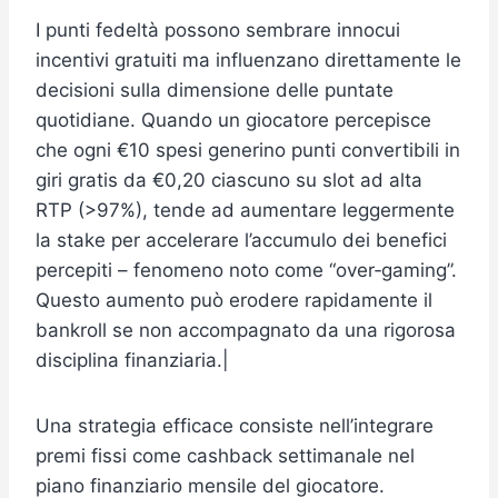
I punti fedeltà possono sembrare innocui
incentivi gratuiti ma influenzano direttamente le
decisioni sulla dimensione delle puntate
quotidiane. Quando un giocatore percepisce
che ogni €10 spesi generino punti convertibili in
giri gratis da €0,20 ciascuno su slot ad alta
RTP (>97%), tende ad aumentare leggermente
la stake per accelerare l’accumulo dei benefici
percepiti – fenomeno noto come “over‑gaming”.
Questo aumento può erodere rapidamente il
bankroll se non accompagnato da una rigorosa
disciplina finanziaria.|
Una strategia efficace consiste nell’integrare
premi fissi come cashback settimanale nel
piano finanziario mensile del giocatore.