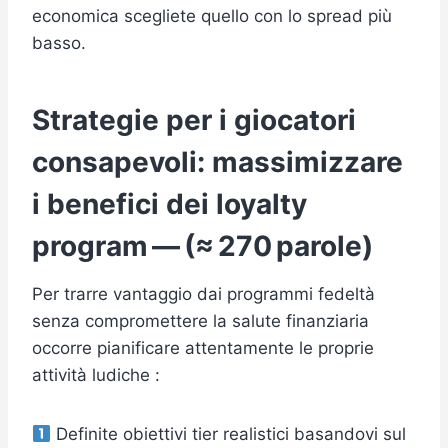
economica scegliete quello con lo spread più
basso.
Strategie per i giocatori
consapevoli: massimizzare
i benefici dei loyalty
program — (≈ 270 parole)
Per trarre vantaggio dai programmi fedeltà
senza compromettere la salute finanziaria
occorre pianificare attentamente le proprie
attività ludiche :
Definite obiettivi tier realistici basandovi sul