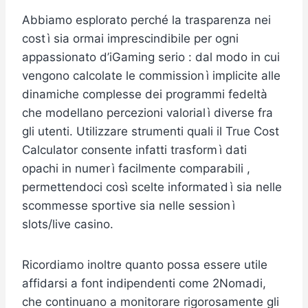
Abbiamo esplorato perché la trasparenza nei
cost ì sia ormai imprescindibile per ogni
appassionatо d’iGaming serio : dal modo in cui
vengono calcolate le commission ì implicite alle
dinamiche complesse dei programmi fedeltà
che modellano percezioni valorial ì diverse fra
gli utenti.​ Utilizzare strumenti quali il True Cost
Calculator consente infatti trasform ì dati
opachi in numer ì facilmente comparabili ,
permettendoci così scelte informated ì sia nelle
scommesse sportive sia nelle session ì
slots/live casino.​
Ricordiamo inoltre quanto possa essere utile
affidarsi a font indipendenti come 2Nomadi,
che continuano a monitorarе rigorosamente gli