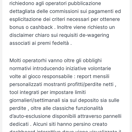
richiedono agli operatori pubblicazione
dettagliata delle commissioni sui pagamenti ed
esplicitazione dei criteri necessari per ottenere
bonus o cashback . Inoltre viene richiesto un
disclaimer chiaro sui requisiti de‑wagering
associati ai premi fedeltà .
Molti operator​hi vanno oltre gli obblighi
normativi introducendo iniziative volontarie
volte al gioco responsabile : report mensili
personalizzati mostranti profitti/perdite netti ,
tool integrati per impostare limiti
giornalieri/settimanali sia sul deposito sia sulle
perdite , oltre alle classiche funzionalità
d’auto‑esclusione disponibili attraverso pannelli
dedicati . Alcuni siti hanno persino creato