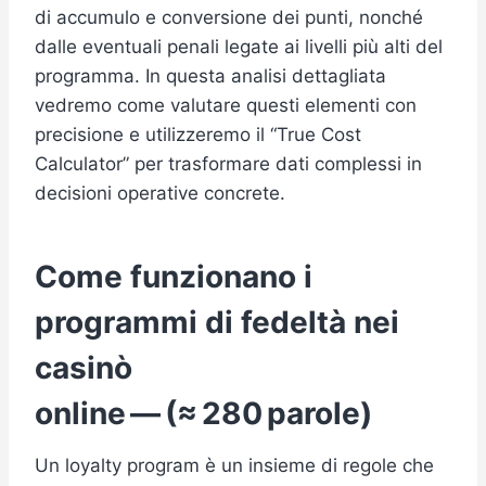
di accumulo e conversione dei punti, nonché
dalle eventuali penali legate ai livelli più alti del
programma. In questa analisi dettagliata
vedremo come valutare questi elementi con
precisione e utilizzeremo il “True Cost
Calculator” per trasformare dati complessi in
decisioni operative concrete.
Come funzionano i
programmi di fedeltà nei
casinò
online — (≈ 280 parole)
Un loyalty program è un insieme di regole che