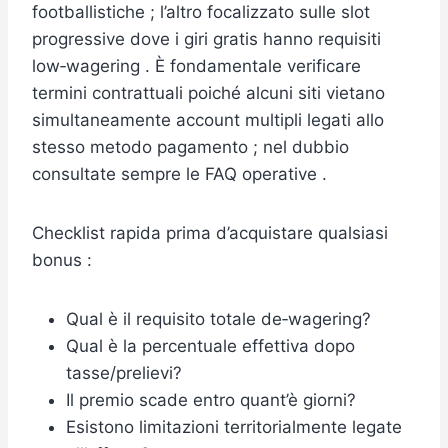
footballistiche ; l’altro focalizzato sulle slot
progressive dove i giri gratis hanno requisiti
low‑wagering . È fondamentale verificare
termini contrattuali poiché alcuni siti vietano
simultaneamente account multipli legati allo
stesso metodo pagamento ; nel dubbio
consultate sempre le FAQ operative .
Checklist rapida prima d’acquistare qualsiasi
bonus :
Qual è il requisito totale de‑wagering?
Qual è la percentuale effettiva dopo
tasse/prelievi?
Il premio scade entro quant’è giorni?
Esistono limitazioni territorial­mente legate