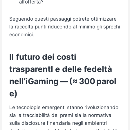
all’offerta?
Seguendo questi passaggi potrete ottimizzare
la raccolta punti riducendo al minimo gli sprechi
economici.
Il futuro dei costi
trasparentI e delle fedeltà
nell’iGaming — (≈ 300 parol
e)
Le tecnologie emergenti stanno rivoluzionando
sia la tracciabilità dei premi sia la normativa
sulla disclosure finanziaria negli ambient​ri