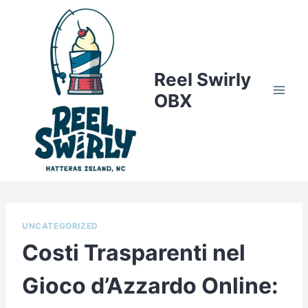
Skip
to
content
Reel Swirly
OBX
UNCATEGORIZED
Costi Trasparenti nel
Gioco d’Azzardo Online: