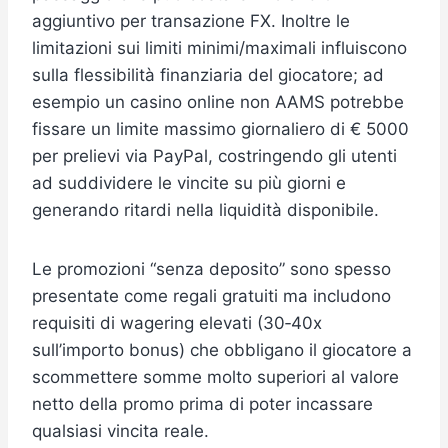
aggiuntivo per transazione FX. Inoltre le
limitazioni sui limiti minimi/maximali influiscono
sulla flessibilità finanziaria del giocatore; ad
esempio un casino online non AAMS potrebbe
fissare un limite massimo giornaliero di € 5000
per prelievi via PayPal, costringendo gli utenti
ad suddividere le vincite su più giorni e
generando ritardi nella liquidità disponibile.
Le promozioni “senza deposito” sono spesso
presentate come regali gratuiti ma includono
requisiti di wagering elevati (30‑40x
sull’importo bonus) che obbligano il giocatore a
scommettere somme molto superiori al valore
netto della promo prima di poter incassare
qualsiasi vincita reale.