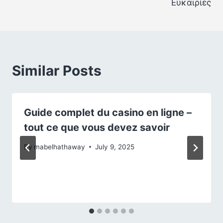
Ευκαιρίες
Similar Posts
Guide complet du casino en ligne –
tout ce que vous devez savoir
By
mabelhathaway
July 9, 2025