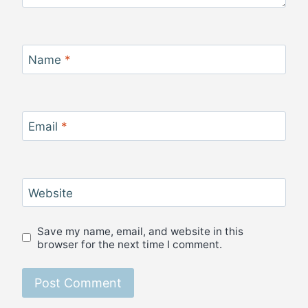
Name
*
Email
*
Website
Save my name, email, and website in this
browser for the next time I comment.