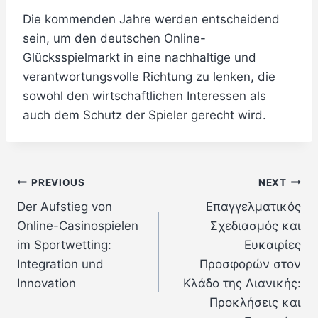
Die kommenden Jahre werden entscheidend
sein, um den deutschen Online-
Glücksspielmarkt in eine nachhaltige und
verantwortungsvolle Richtung zu lenken, die
sowohl den wirtschaftlichen Interessen als
auch dem Schutz der Spieler gerecht wird.
Post
PREVIOUS
NEXT
Der Aufstieg von
Επαγγελματικός
navigation
Online-Casinospielen
Σχεδιασμός και
im Sportwetting:
Ευκαιρίες
Integration und
Προσφορών στον
Innovation
Κλάδο της Λιανικής:
Προκλήσεις και