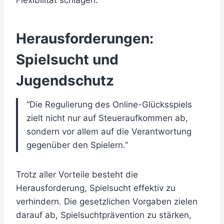
Flexibilität schlagen.
Herausforderungen:
Spielsucht und
Jugendschutz
“Die Regulierung des Online-Glücksspiels
zielt nicht nur auf Steueraufkommen ab,
sondern vor allem auf die Verantwortung
gegenüber den Spielern.”
Trotz aller Vorteile besteht die
Herausforderung, Spielsucht effektiv zu
verhindern. Die gesetzlichen Vorgaben zielen
darauf ab, Spielsuchtprävention zu stärken,