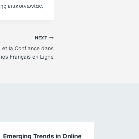
ης επικοινωνίας.
NEXT
 et la Confiance dans
inos Français en Ligne
Emerging Trends in Online
Baccara