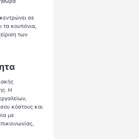
ληθώρα
γκεντρώνει σε
ι τα κουπόνια,
χείριση των
τητα
ιακής
ης. Η
εργαλείων,
εσου κόστους και
σία με
επικοινωνίας,