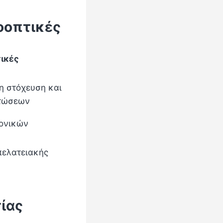
οοπτικές
ικές
η στόχευση και
πτώσεων
ονικών
πελατειακής
τίας