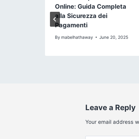
Online: Guida Completa
 nei
alla Sicurezza dei
Pagamenti
 5, 2025
By
mabelhathaway
June 20, 2025
Leave a Reply
Your email address wi