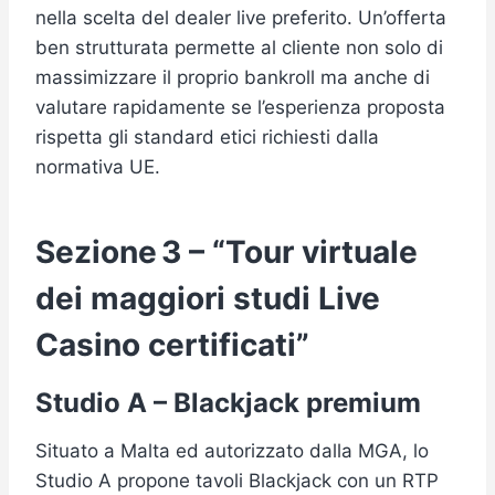
nella scelta del dealer live preferito. Un’offerta
ben strutturata permette al cliente non solo di
massimizzare il proprio bankroll ma anche di
valutare rapidamente se l’esperienza proposta
rispetta gli standard etici richiesti dalla
normativa UE.
Sezione 3 – “Tour virtuale
dei maggiori studi Live
Casino certificati”
Studio A – Blackjack premium
Situato a Malta ed autorizzato dalla MGA, lo
Studio A propone tavoli Blackjack con un RTP