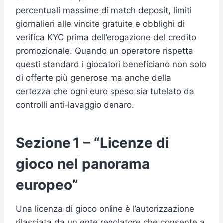
percentuali massime di match deposit, limiti
giornalieri alle vincite gratuite e obblighi di
verifica KYC prima dell’erogazione del credito
promozionale. Quando un operatore rispetta
questi standard i giocatori beneficiano non solo
di offerte più generose ma anche della
certezza che ogni euro speso sia tutelato da
controlli anti‑lavaggio denaro.
Sezione 1 – “Licenze di
gioco nel panorama
europeo”
Una licenza di gioco online è l’autorizzazione
rilasciata da un ente regolatore che consente a