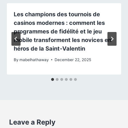
Les champions des tournois de
casinos modernes : comment les
programmes de fidélité et le jeu
mobile transforment les novices en
héros de la Saint‑Valentin
By
mabelhathaway
December 22, 2025
Leave a Reply