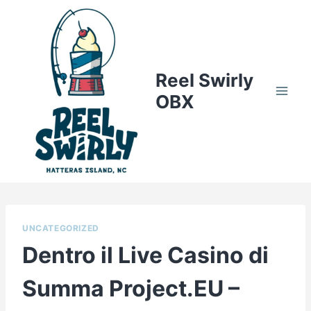
Skip
to
content
Reel Swirly
OBX
UNCATEGORIZED
Dentro il Live Casino di
Summa Project.EU –