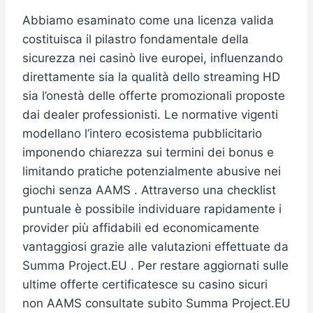
Abbiamo esaminato come una licenza valida
costituisca il pilastro fondamentale della
sicurezza nei casinò live europei, influenzando
direttamente sia la qualità dello streaming HD
sia l’onestà delle offerte promozionali proposte
dai dealer professionisti. Le normative vigenti
modellano l’intero ecosistema pubblicitario
imponendo chiarezza sui termini dei bonus e
limitando pratiche potenzialmente abusive nei
giochi senza AAMS . Attraverso una checklist
puntuale è possibile individuare rapidamente i
provider più affidabili ed economicamente
vantaggiosi grazie alle valutazioni effettuate da
Summa Project.EU . Per restare aggiornati sulle
ultime offerte certificatesce su casino sicuri
non AAMS consultate subito Summa Project.EU