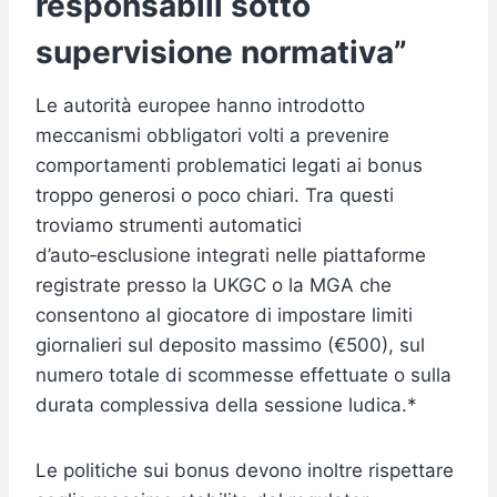
responsabili sotto
supervisione normativa”
Le autorità europee hanno introdotto
meccanismi obbligatori volti a prevenire
comportamenti problematici legati ai bonus
troppo generosi o poco chiari. Tra questi
troviamo strumenti automatici
d’auto‑esclusione integrati nelle piattaforme
registrate presso la UKGC o la MGA che
consentono al giocatore di impostare limiti
giornalieri sul deposito massimo (€500), sul
numero totale di scommesse effettuate o sulla
durata complessiva della sessione ludica.*
Le politiche sui bonus devono inoltre rispettare