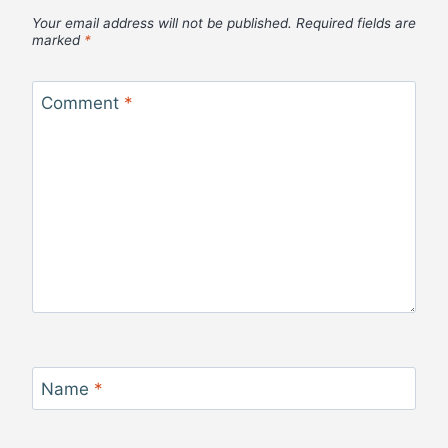
Your email address will not be published.
Required fields are
marked
*
Comment
*
Name
*