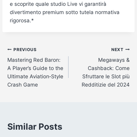
e scoprite quale studio Live vi garantirà
divertimento premium sotto tutela normativa
rigorosa.*
Post
PREVIOUS
NEXT
Mastering Red Baron:
Megaways &
navigation
A Player’s Guide to the
Cashback: Come
Ultimate Aviation‑Style
Sfruttare le Slot più
Crash Game
Redditizie del 2024
Similar Posts