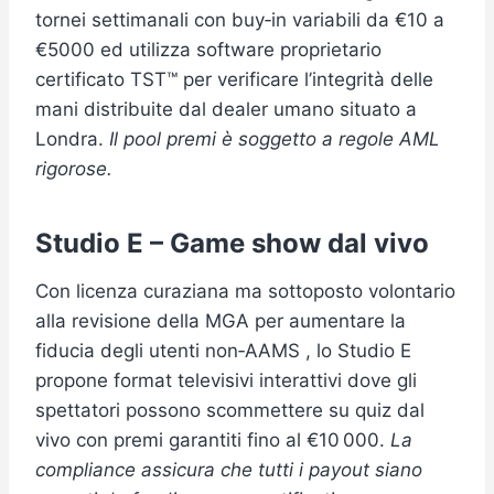
tornei settimanali con buy‑in variabili da €10 a
€5000 ed utilizza software proprietario
certificato TST™ per verificare l’integrità delle
mani distribuite dal dealer umano situato a
Londra.
Il pool premi è soggetto a regole AML
rigorose.
Studio E – Game show dal vivo
Con licenza curaziana ma sottoposto volontario
alla revisione della MGA per aumentare la
fiducia degli utenti non‑AAMS , lo Studio E
propone format televisivi interattivi dove gli
spettatori possono scommettere su quiz dal
vivo con premi garantiti fino al €10 000.
La
compliance assicura che tutti i payout siano