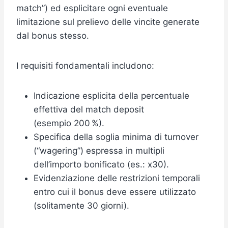
match”) ed esplicitare ogni eventuale
limitazione sul prelievo delle vincite generate
dal bonus stesso.
I requisiti fondamentali includono:
Indicazione esplicita della percentuale
effettiva del match deposit
(esempio 200 %).
Specifica della soglia minima di turnover
(“wagering”) espressa in multipli
dell’importo bonificato (es.: x30).
Evidenziazione delle restrizioni temporali
entro cui il bonus deve essere utilizzato
(solitamente 30 giorni).