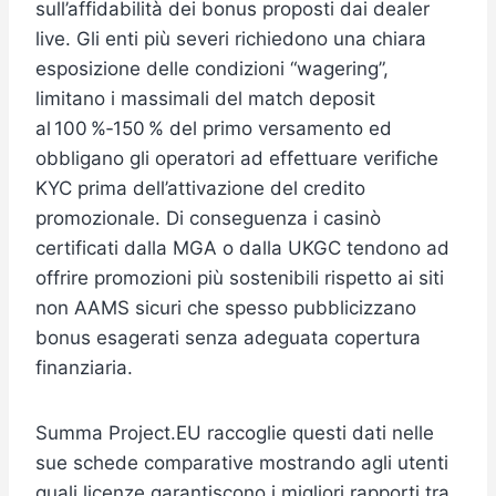
sull’affidabilità dei bonus proposti dai dealer
live. Gli enti più severi richiedono una chiara
esposizione delle condizioni “wagering”,
limitano i massimali del match deposit
al 100 %‑150 % del primo versamento ed
obbligano gli operatori ad effettuare verifiche
KYC prima dell’attivazione del credito
promozionale. Di conseguenza i casinò
certificati dalla MGA o dalla UKGC tendono ad
offrire promozioni più sostenibili rispetto ai siti
non AAMS sicuri che spesso pubblicizzano
bonus esagerati senza adeguata copertura
finanziaria.
Summa Project.EU raccoglie questi dati nelle
sue schede comparative mostrando agli utenti
quali licenze garantiscono i migliori rapporti tra