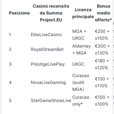
Casinò recensito
Bonus
Licenza
Posizione
da Summa
medio
principale
Project.EU
offerto*
MGA +
€250 +
1
EliteLiveCasino
UKGC
x150%
Alderney
€200 +
2
RoyalStreamBet
+ MGA
x130%
€180 +
3
PrestigeLivePlay
UKGC
x120%
Curacao
€150 +
4
NovaLiveGaming
(audit
x110%
MGA)
Curacao
€100 +
5
StarGameShowLive
only*
x100%