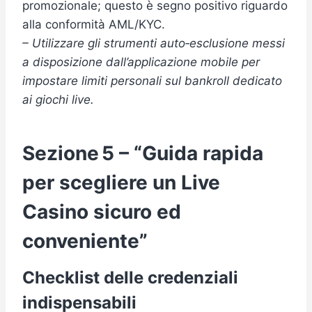
promozionale; questo è segno positivo riguardo
alla conformità AML/KYC.
– Utilizzare gli strumenti auto‑esclusione messi
a disposizione dall’applicazione mobile per
impostare limiti personali sul bankroll dedicato
ai giochi live.
Sezione 5 – “Guida rapida
per scegliere un Live
Casino sicuro ed
conveniente”
Checklist delle credenziali
indispensabili