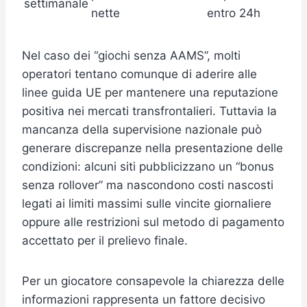
settimanale
nette
entro 24h
Nel caso dei “giochi senza AAMS”, molti
operatori tentano comunque di aderire alle
linee guida UE per mantenere una reputazione
positiva nei mercati transfrontalieri. Tuttavia la
mancanza della supervisione nazionale può
generare discrepanze nella presentazione delle
condizioni: alcuni siti pubblicizzano un “bonus
senza rollover” ma nascondono costi nascosti
legati ai limiti massimi sulle vincite giornaliere
oppure alle restrizioni sul metodo di pagamento
accettato per il prelievo finale.
Per un giocatore consapevole la chiarezza delle
informazioni rappresenta un fattore decisivo