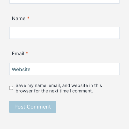
Name
*
Email
*
Website
Save my name, email, and website in this
browser for the next time I comment.