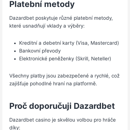
Platební metody
Dazardbet poskytuje různé platební metody,
které usnadňují vklady a výběry:
Kreditní a debetní karty (Visa, Mastercard)
Bankovní převody
Elektronické peněženky (Skrill, Neteller)
Všechny platby jsou zabezpečené a rychlé, což
zajišťuje pohodlné hraní na platformě.
Proč doporučuji Dazardbet
Dazardbet casino je skvělou volbou pro hráče
díky: