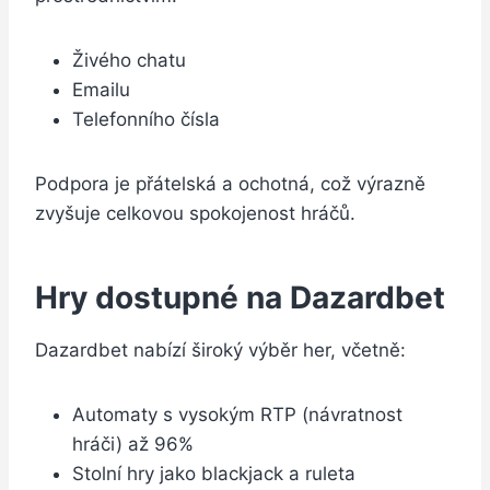
Živého chatu
Emailu
Telefonního čísla
Podpora je přátelská a ochotná, což výrazně
zvyšuje celkovou spokojenost hráčů.
Hry dostupné na Dazardbet
Dazardbet nabízí široký výběr her, včetně:
Automaty s vysokým RTP (návratnost
hráči) až 96%
Stolní hry jako blackjack a ruleta