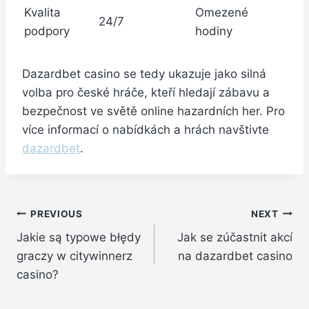
Kvalita
Omezené
24/7
podpory
hodiny
Dazardbet casino se tedy ukazuje jako silná
volba pro české hráče, kteří hledají zábavu a
bezpečnost ve světě online hazardních her. Pro
více informací o nabídkách a hrách navštivte
dazardbet
.
Post
PREVIOUS
NEXT
Jakie są typowe błędy
Jak se zúčastnit akcí
navigation
graczy w citywinnerz
na dazardbet casino
casino?