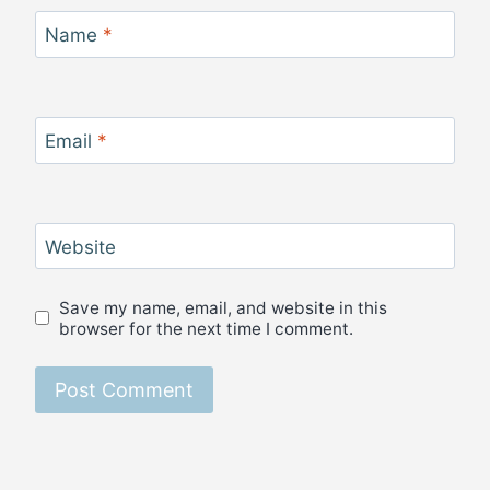
Name
*
Email
*
Website
Save my name, email, and website in this
browser for the next time I comment.