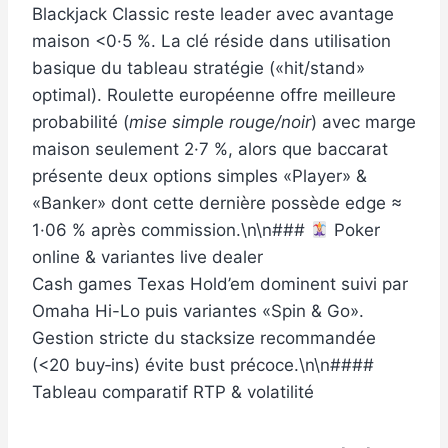
Blackjack Classic reste leader avec avantage
maison <0·5 %. La clé réside dans utilisation
basique du tableau stratégie («hit/stand»
optimal). Roulette européenne offre meilleure
probabilité (
mise simple rouge/noir
) avec marge
maison seulement 2·7 %, alors que baccarat
présente deux options simples «Player» &
«Banker» dont cette dernière possède edge ≈
1·06 % après commission.\n\n###
Poker
online & variantes live dealer
Cash games Texas Hold’em dominent suivi par
Omaha Hi-Lo puis variantes «Spin & Go».
Gestion stricte du stacksize recommandée
(<20 buy‑ins) évite bust précoce.\n\n####
Tableau comparatif RTP & volatilité