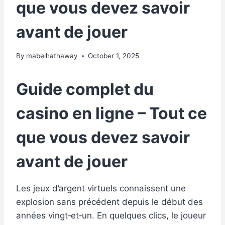
que vous devez savoir
avant de jouer
By
mabelhathaway
October 1, 2025
Guide complet du
casino en ligne – Tout ce
que vous devez savoir
avant de jouer
Les jeux d’argent virtuels connaissent une
explosion sans précédent depuis le début des
années vingt‑et‑un. En quelques clics, le joueur