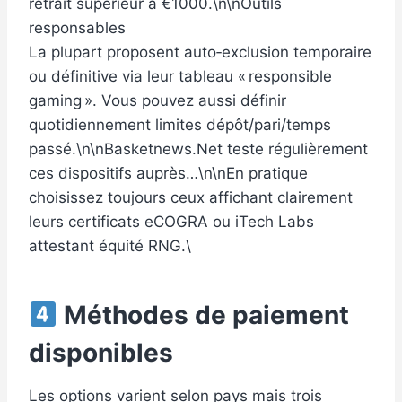
retrait supérieur à €1000.\n\nOutils
responsables
La plupart proposent auto‑exclusion temporaire
ou définitive via leur tableau « responsible
gaming ». Vous pouvez aussi définir
quotidiennement limites dépôt/pari/temps
passé.\n\nBasketnews.Net teste régulièrement
ces dispositifs auprès…\n\nEn pratique
choisissez toujours ceux affichant clairement
leurs certificats eCOGRA ou iTech Labs
attestant équité RNG.\
Méthodes de paiement
disponibles
Les options varient selon pays mais trois