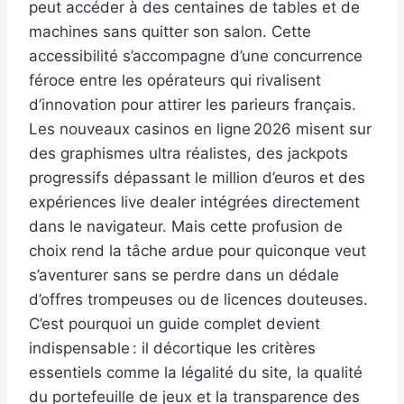
peut accéder à des centaines de tables et de
machines sans quitter son salon. Cette
accessibilité s’accompagne d’une concurrence
féroce entre les opérateurs qui rivalisent
d’innovation pour attirer les parieurs français.
Les nouveaux casinos en ligne 2026 misent sur
des graphismes ultra réalistes, des jackpots
progressifs dépassant le million d’euros et des
expériences live dealer intégrées directement
dans le navigateur. Mais cette profusion de
choix rend la tâche ardue pour quiconque veut
s’aventurer sans se perdre dans un dédale
d’offres trompeuses ou de licences douteuses.
C’est pourquoi un guide complet devient
indispensable : il décortique les critères
essentiels comme la légalité du site, la qualité
du portefeuille de jeux et la transparence des