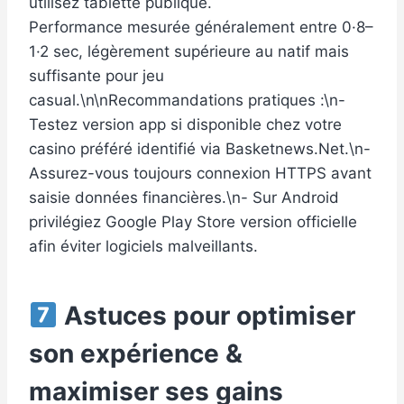
utilisez tablette publique.
Performance mesurée généralement entre 0·8–
1·2 sec, légèrement supérieure au natif mais
suffisante pour jeu
casual.\n\nRecommandations pratiques :\n-
Testez version app si disponible chez votre
casino préféré identifié via Basketnews.Net.\n-
Assurez-vous toujours connexion HTTPS avant
saisie données financières.\n- Sur Android
privilégiez Google Play Store version officielle
afin éviter logiciels malveillants.
Astuces pour optimiser
son expérience &
maximiser ses gains