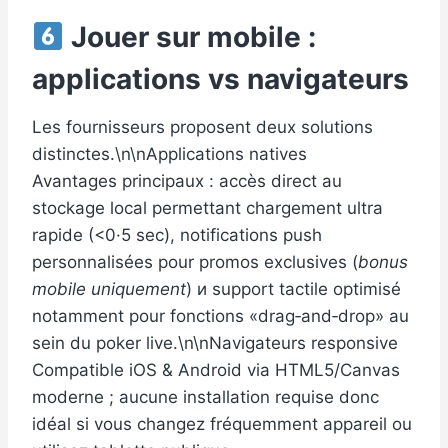
Jouer sur mobile :
applications vs navigateurs
Les fournisseurs proposent deux solutions
distinctes.\n\nApplications natives
Avantages principaux : accès direct au
stockage local permettant chargement ultra
rapide (<0·5 sec), notifications push
personnalisées pour promos exclusives (
bonus
mobile uniquement
) и support tactile optimisé
notamment pour fonctions «drag‑and‑drop» au
sein du poker live.\n\nNavigateurs responsive
Compatible iOS & Android via HTML5/Canvas
moderne ; aucune installation requise donc
idéal si vous changez fréquemment appareil ou