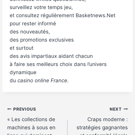
surveillez votre temps jeu,
et consultez régulièrement Basketnews.Net
pour rester informé
des nouveautés,
des promotions exclusives
et surtout
des avis impartiaux aidant chacun
à faire ses meilleurs choix dans l’univers
dynamique
du
casino online France
.
Post
PREVIOUS
NEXT
« Les collections de
Craps moderne :
navigation
machines à sous en
stratégies gagnantes