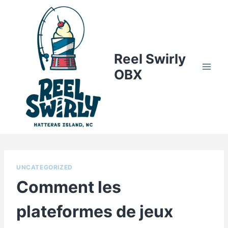
Skip
to
content
Reel Swirly
OBX
UNCATEGORIZED
Comment les
plateformes de jeux