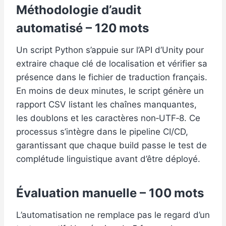
Méthodologie d’audit
automatisé – 120 mots
Un script Python s’appuie sur l’API d’Unity pour
extraire chaque clé de localisation et vérifier sa
présence dans le fichier de traduction français.
En moins de deux minutes, le script génère un
rapport CSV listant les chaînes manquantes,
les doublons et les caractères non‑UTF‑8. Ce
processus s’intègre dans le pipeline CI/CD,
garantissant que chaque build passe le test de
complétude linguistique avant d’être déployé.
Évaluation manuelle – 100 mots
L’automatisation ne remplace pas le regard d’un