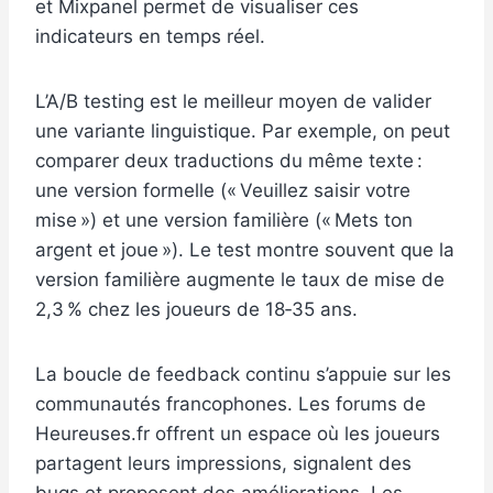
et Mixpanel permet de visualiser ces
indicateurs en temps réel.
L’A/B testing est le meilleur moyen de valider
une variante linguistique. Par exemple, on peut
comparer deux traductions du même texte :
une version formelle (« Veuillez saisir votre
mise ») et une version familière (« Mets ton
argent et joue »). Le test montre souvent que la
version familière augmente le taux de mise de
2,3 % chez les joueurs de 18‑35 ans.
La boucle de feedback continu s’appuie sur les
communautés francophones. Les forums de
Heureuses.fr offrent un espace où les joueurs
partagent leurs impressions, signalent des