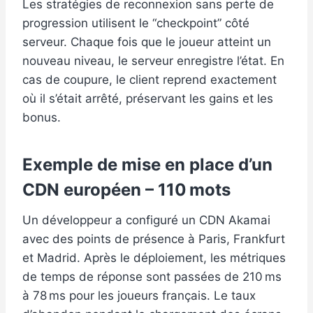
Les stratégies de reconnexion sans perte de
progression utilisent le “checkpoint” côté
serveur. Chaque fois que le joueur atteint un
nouveau niveau, le serveur enregistre l’état. En
cas de coupure, le client reprend exactement
où il s’était arrêté, préservant les gains et les
bonus.
Exemple de mise en place d’un
CDN européen – 110 mots
Un développeur a configuré un CDN Akamai
avec des points de présence à Paris, Frankfurt
et Madrid. Après le déploiement, les métriques
de temps de réponse sont passées de 210 ms
à 78 ms pour les joueurs français. Le taux