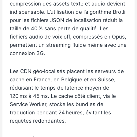
compression des assets texte et audio devient
indispensable. L’utilisation de l’algorithme Brotli
pour les fichiers JSON de localisation réduit la
taille de 40 % sans perte de qualité. Les
fichiers audio de voix off, compressés en Opus,
permettent un streaming fluide même avec une
connexion 3G.
Les CDN géo‑localisés placent les serveurs de
cache en France, en Belgique et en Suisse,
réduisant le temps de latence moyen de
120 ms à 45 ms. Le cache côté client, via le
Service Worker, stocke les bundles de
traduction pendant 24 heures, évitant les
requêtes redondantes.