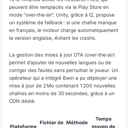
peuvent être remplacés via le Play Store en
mode “over‑the‑air”. Unity, grâce à I2, propose
un système de fallback : si une chaîne manque
en français, le moteur charge automatiquement
la version anglaise, évitant les crashs.
La gestion des mises à jour OTA (over‑the‑air)
permet d’ajouter de nouvelles langues ou de
corriger des fautes sans perturber le joueur. Un
opérateur qui a intégré Bwin a pu déployer une
mise à jour de 2 Mo contenant 1 200 nouvelles
chaînes en moins de 30 secondes, grâce à un
CDN dédié.
Temps
Fichier de
Méthode
Plateforme
moyen de