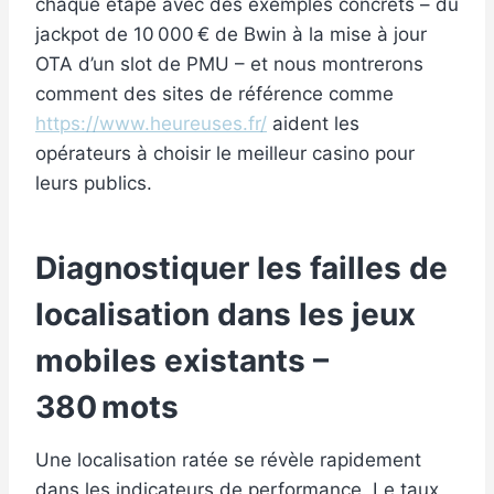
chaque étape avec des exemples concrets – du
jackpot de 10 000 € de Bwin à la mise à jour
OTA d’un slot de PMU – et nous montrerons
comment des sites de référence comme
https://www.heureuses.fr/
aident les
opérateurs à choisir le meilleur casino pour
leurs publics.
Diagnostiquer les failles de
localisation dans les jeux
mobiles existants –
380 mots
Une localisation ratée se révèle rapidement
dans les indicateurs de performance. Le taux