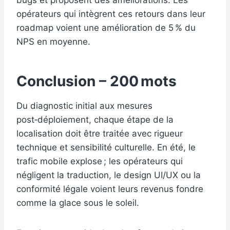
bugs et proposent des améliorations. Les
opérateurs qui intègrent ces retours dans leur
roadmap voient une amélioration de 5 % du
NPS en moyenne.
Conclusion – 200 mots
Du diagnostic initial aux mesures
post‑déploiement, chaque étape de la
localisation doit être traitée avec rigueur
technique et sensibilité culturelle. En été, le
trafic mobile explose ; les opérateurs qui
négligent la traduction, le design UI/UX ou la
conformité légale voient leurs revenus fondre
comme la glace sous le soleil.