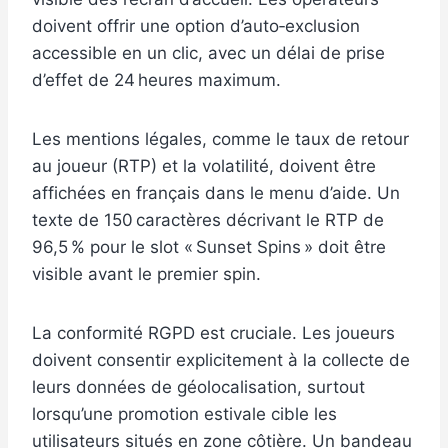
doivent offrir une option d’auto‑exclusion
accessible en un clic, avec un délai de prise
d’effet de 24 heures maximum.
Les mentions légales, comme le taux de retour
au joueur (RTP) et la volatilité, doivent être
affichées en français dans le menu d’aide. Un
texte de 150 caractères décrivant le RTP de
96,5 % pour le slot « Sunset Spins » doit être
visible avant le premier spin.
La conformité RGPD est cruciale. Les joueurs
doivent consentir explicitement à la collecte de
leurs données de géolocalisation, surtout
lorsqu’une promotion estivale cible les
utilisateurs situés en zone côtière. Un bandeau