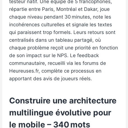
testeur natif. Une équipe de 5 francophones,
répartie entre Paris, Montréal et Dakar, joue
chaque niveau pendant 30 minutes, note les
incohérences culturelles et signale les textes
qui paraissent trop formels. Leurs retours sont
centralisés dans un tableau partagé, où
chaque problème reçoit une priorité en fonction
de son impact sur le NPS. Le feedback
communautaire, recueilli via les forums de
Heureuses.fr, complète ce processus en
apportant des avis de joueurs réels.
Construire une architecture
multilingue évolutive pour
le mobile – 340 mots