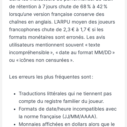
de rétention à 7 jours chute de 68 % à 42 %
lorsqu’une version française conserve des
chaînes en anglais. L’ARPU moyen des joueurs
francophones chute de 2,3 € à 1,7 € si les
formats monétaires sont erronés. Les avis
utilisateurs mentionnent souvent « texte
incompréhensible », « date au format MM/DD »
ou « icônes non censurées ».
Les erreurs les plus fréquentes sont :
Traductions littérales qui ne tiennent pas
compte du registre familier du joueur.
Formats de date/heure incompatibles avec
la norme française (JJ/MM/AAAA).
Monnaies affichées en dollars alors que le