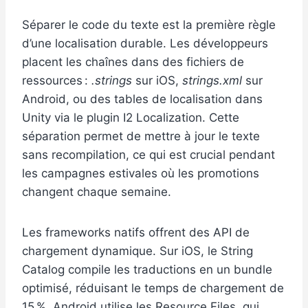
Séparer le code du texte est la première règle
d’une localisation durable. Les développeurs
placent les chaînes dans des fichiers de
ressources :
.strings
sur iOS,
strings.xml
sur
Android, ou des tables de localisation dans
Unity via le plugin I2 Localization. Cette
séparation permet de mettre à jour le texte
sans recompilation, ce qui est crucial pendant
les campagnes estivales où les promotions
changent chaque semaine.
Les frameworks natifs offrent des API de
chargement dynamique. Sur iOS, le String
Catalog compile les traductions en un bundle
optimisé, réduisant le temps de chargement de
15 %. Android utilise les Resource Files, qui