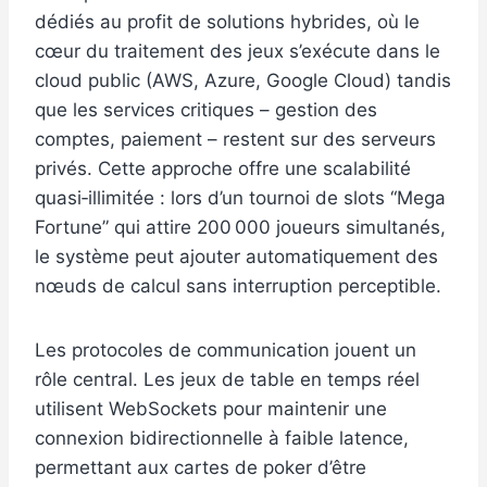
dédiés au profit de solutions hybrides, où le
cœur du traitement des jeux s’exécute dans le
cloud public (AWS, Azure, Google Cloud) tandis
que les services critiques – gestion des
comptes, paiement – restent sur des serveurs
privés. Cette approche offre une scalabilité
quasi‑illimitée : lors d’un tournoi de slots “Mega
Fortune” qui attire 200 000 joueurs simultanés,
le système peut ajouter automatiquement des
nœuds de calcul sans interruption perceptible.
Les protocoles de communication jouent un
rôle central. Les jeux de table en temps réel
utilisent WebSockets pour maintenir une
connexion bidirectionnelle à faible latence,
permettant aux cartes de poker d’être