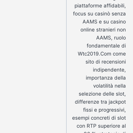
piattaforme affidabili,
focus su casinò senza
AAMS e su casino
online stranieri non
AAMS, ruolo
fondamentale di
Wtc2019.Com come
sito di recensioni
indipendente,
importanza della
volatilità nella
selezione delle slot,
differenze tra jackpot
fissi e progressivi,
esempi concreti di slot
con RTP superiore al