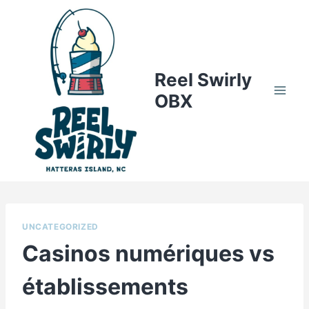
Skip
to
content
Reel Swirly
OBX
UNCATEGORIZED
Casinos numériques vs
établissements