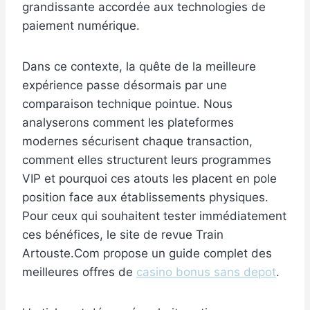
grandissante accordée aux technologies de
paiement numérique.
Dans ce contexte, la quête de la meilleure
expérience passe désormais par une
comparaison technique pointue. Nous
analyserons comment les plateformes
modernes sécurisent chaque transaction,
comment elles structurent leurs programmes
VIP et pourquoi ces atouts les placent en pole
position face aux établissements physiques.
Pour ceux qui souhaitent tester immédiatement
ces bénéfices, le site de revue Train
Artouste.Com propose un guide complet des
meilleures offres de
casino bonus sans depot
.