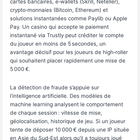
cartes bancaires, e‑wallets (Skrill, Neteller),
crypto‑monnaies (Bitcoin, Ethereum) et
solutions instantanées comme Paylib ou Apple
Pay. Un casino qui accepte le paiement
instantané via Trustly peut créditer le compte
du joueur en moins de 5 secondes, un
avantage décisif pour les joueurs de high‑roller
qui souhaitent placer rapidement une mise de
5 000 €.
La détection de fraude s’appuie sur
l’intelligence artificielle. Des modèles de
machine learning analysent le comportement
de chaque session : vitesse de mise,
géolocalisation, historique de jeu. Si un joueur
tente de déposer 10 000 € depuis une IP située
en Asie du Sud‑Est alors qu’il a toujours joué