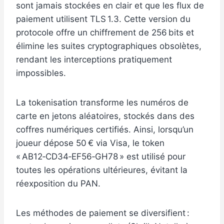
sont jamais stockées en clair et que les flux de
paiement utilisent TLS 1.3. Cette version du
protocole offre un chiffrement de 256 bits et
élimine les suites cryptographiques obsolètes,
rendant les interceptions pratiquement
impossibles.
La tokenisation transforme les numéros de
carte en jetons aléatoires, stockés dans des
coffres numériques certifiés. Ainsi, lorsqu’un
joueur dépose 50 € via Visa, le token
« AB12‑CD34‑EF56‑GH78 » est utilisé pour
toutes les opérations ultérieures, évitant la
réexposition du PAN.
Les méthodes de paiement se diversifient :