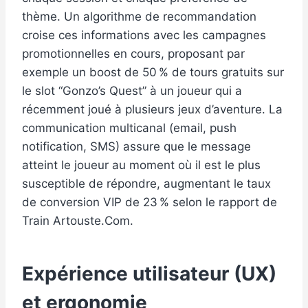
thème. Un algorithme de recommandation
croise ces informations avec les campagnes
promotionnelles en cours, proposant par
exemple un boost de 50 % de tours gratuits sur
le slot “Gonzo’s Quest” à un joueur qui a
récemment joué à plusieurs jeux d’aventure. La
communication multicanal (email, push
notification, SMS) assure que le message
atteint le joueur au moment où il est le plus
susceptible de répondre, augmentant le taux
de conversion VIP de 23 % selon le rapport de
Train Artouste.Com.
Expérience utilisateur (UX)
et ergonomie