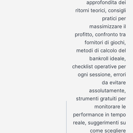
approfondita dei
ritorni teorici, consigli
pratici per
massimizzare il
profitto, confronto tra
fornitori di giochi,
metodi di calcolo del
bankroll ideale,
checklist operative per
ogni sessione, errori
da evitare
assolutamente,
strumenti gratuiti per
monitorare le
performance in tempo
reale, suggerimenti su
come scegliere