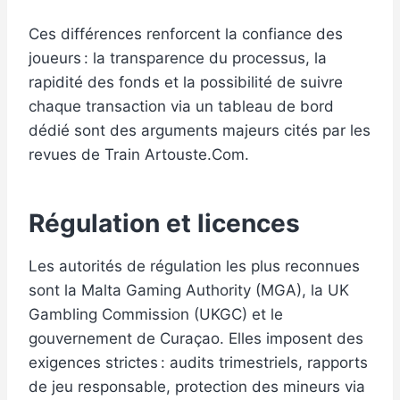
Ces différences renforcent la confiance des
joueurs : la transparence du processus, la
rapidité des fonds et la possibilité de suivre
chaque transaction via un tableau de bord
dédié sont des arguments majeurs cités par les
revues de Train Artouste.Com.
Régulation et licences
Les autorités de régulation les plus reconnues
sont la Malta Gaming Authority (MGA), la UK
Gambling Commission (UKGC) et le
gouvernement de Curaçao. Elles imposent des
exigences strictes : audits trimestriels, rapports
de jeu responsable, protection des mineurs via