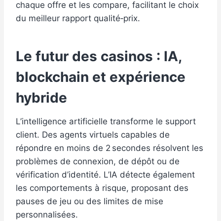
chaque offre et les compare, facilitant le choix
du meilleur rapport qualité‑prix.
Le futur des casinos : IA,
blockchain et expérience
hybride
L’intelligence artificielle transforme le support
client. Des agents virtuels capables de
répondre en moins de 2 secondes résolvent les
problèmes de connexion, de dépôt ou de
vérification d’identité. L’IA détecte également
les comportements à risque, proposant des
pauses de jeu ou des limites de mise
personnalisées.