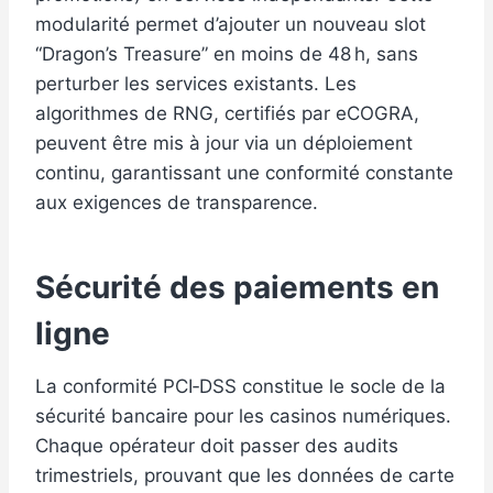
modularité permet d’ajouter un nouveau slot
“Dragon’s Treasure” en moins de 48 h, sans
perturber les services existants. Les
algorithmes de RNG, certifiés par eCOGRA,
peuvent être mis à jour via un déploiement
continu, garantissant une conformité constante
aux exigences de transparence.
Sécurité des paiements en
ligne
La conformité PCI‑DSS constitue le socle de la
sécurité bancaire pour les casinos numériques.
Chaque opérateur doit passer des audits
trimestriels, prouvant que les données de carte