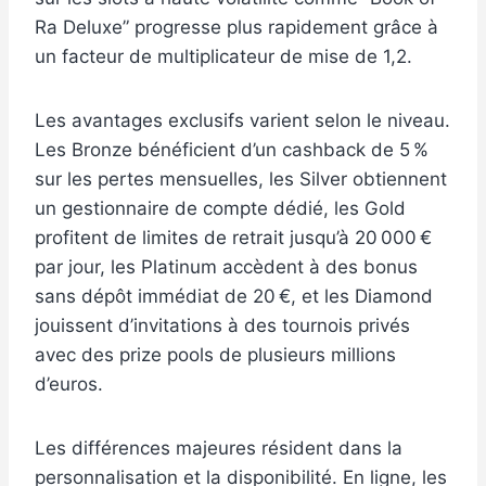
Ra Deluxe” progresse plus rapidement grâce à
un facteur de multiplicateur de mise de 1,2.
Les avantages exclusifs varient selon le niveau.
Les Bronze bénéficient d’un cashback de 5 %
sur les pertes mensuelles, les Silver obtiennent
un gestionnaire de compte dédié, les Gold
profitent de limites de retrait jusqu’à 20 000 €
par jour, les Platinum accèdent à des bonus
sans dépôt immédiat de 20 €, et les Diamond
jouissent d’invitations à des tournois privés
avec des prize pools de plusieurs millions
d’euros.
Les différences majeures résident dans la
personnalisation et la disponibilité. En ligne, les