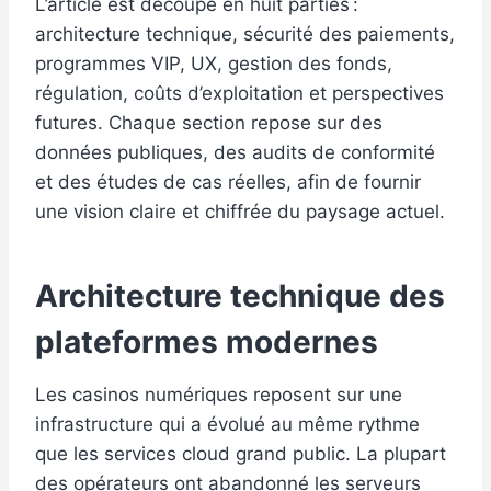
L’article est découpé en huit parties :
architecture technique, sécurité des paiements,
programmes VIP, UX, gestion des fonds,
régulation, coûts d’exploitation et perspectives
futures. Chaque section repose sur des
données publiques, des audits de conformité
et des études de cas réelles, afin de fournir
une vision claire et chiffrée du paysage actuel.
Architecture technique des
plateformes modernes
Les casinos numériques reposent sur une
infrastructure qui a évolué au même rythme
que les services cloud grand public. La plupart
des opérateurs ont abandonné les serveurs