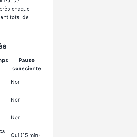
 « Pause
après chaque
ant total de
és
mps
Pause
consciente
Non
Non
Non
ps
Oui (15 min)