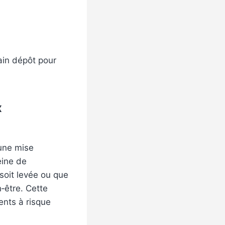
ain dépôt pour
x
une mise
eine de
soit levée ou que
‑être. Cette
ents à risque