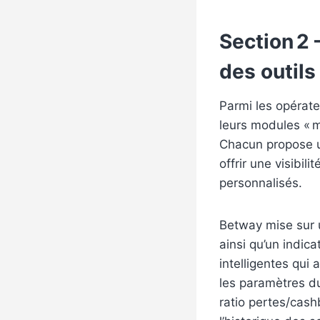
Section 2 
des outil
Parmi les opérate
leurs modules « 
Chacun propose un
offrir une visibil
personnalisés.
Betway mise sur 
ainsi qu’un indic
intelligentes qui
les paramètres d
ratio pertes/cash