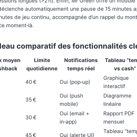
sessions longues (>2 h). Enfin, Mr Green offre un module
 déclenche automatiquement une pause de 15 minutes 
nutes de jeu continu, accompagnée d’un rappel du mont
ce moment‑là.
leau comparatif des fonctionnalités cl
x moyen
Limite
Notifications
Tableau “te
shback
quotidienne
temps réel
vs cash”
Graphique
40 €
Oui (pop‑up)
interactif
Oui (push
Diagramme
35 €
mobile)
linéaire
Oui (email +
Rapport PDF
30 €
in‑app)
mensuel
Tableau “tem
45 €
Oui (alerte UI)