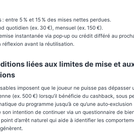
 : entre 5 % et 15 % des mises nettes perdues.
ond quotidien (ex. 30 €), mensuel (ex. 150 €).
emise instantanée via pop‑up ou crédit différé au proch
réflexion avant la réutilisation.
itions liées aux limites de mise et au
ions
nsables imposent que le joueur ne puisse pas dépasser 
nne (ex. 500 €) lorsqu’il bénéficie du cashback, sous p
atique du programme jusqu’à ce qu’une auto‑exclusion 
e son intention de continuer via un questionnaire de bien
 point d’arrêt naturel qui aide à identifier les comportem
égénèrent.