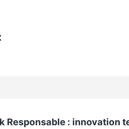
X
 Responsable : innovation 