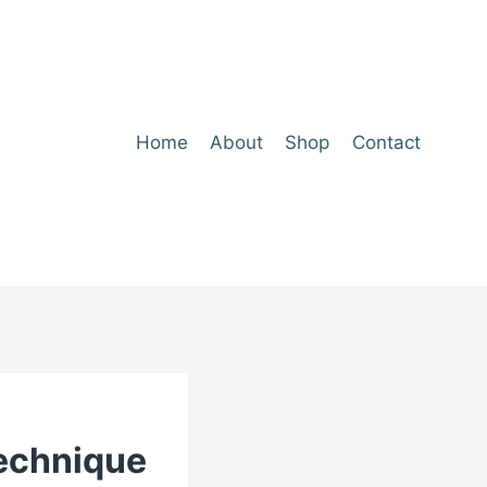
Home
About
Shop
Contact
technique