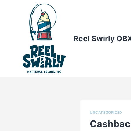
Skip
to
content
Reel Swirly OB
UNCATEGORIZED
Cashback