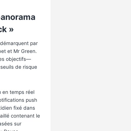
 panorama
ck »
e démarquent par
bet et Mr Green.
es objectifs—
 seuils de risque
u en temps réel
tifications push
idien fixé dans
illé contenant le
asées sur