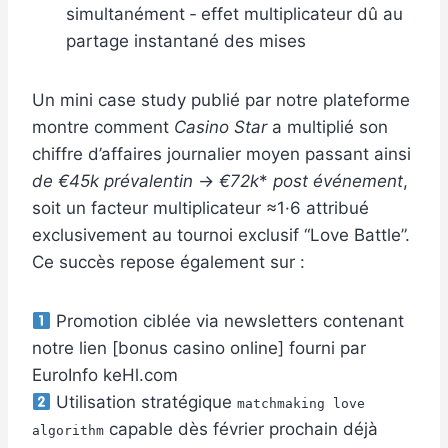
simultanément ‑ effet multiplicateur dû au
partage instantané des mises
Un mini case study publié par notre plateforme
montre comment
Casino Star
a multiplié son
chiffre d’affaires journalier moyen passant ainsi
de €45k prévalentin
→
€72k
*
post événement
,
soit un facteur multiplicateur ≈1·6 attribué
exclusivement au tournoi exclusif “Love Battle”.
Ce succès repose également sur :
Promotion ciblée via newsletters contenant
notre lien [bonus casino online] fourni par
EuroInfo keHl.com
Utilisation stratégique
matchmaking love
capable dès février prochain déjà
algorithm