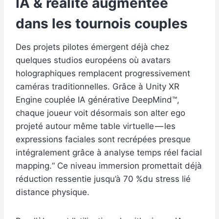
IA & réalité augmentée
dans les tournois couples
Des projets pilotes émergent déjà chez
quelques studios européens où avatars
holographiques remplacent progressivement
caméras traditionnelles.​ Grâce à Unity XR
Engine couplée IA générative DeepMind™,
chaque joueur voit désormais son alter ego
projeté autour même table virtuelle — les
expressions faciales sont recrépées presque
intégralement grâce à analyse temps réel facial
mapping.“ Ce niveau immersion promettait déjà
réduction ressentie jusqu’à 70 %du stress lié
distance physique.​