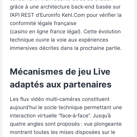
grâce à une architecture back‑end basée sur
l’API REST d’Euroinfo Kehl.Com pour vérifier la
conformité légale française
(
casino en ligne france légal
). Cette évolution
technique ouvre la voie aux expériences
immersives décrites dans la prochaine partie.
Mécanismes de jeu Live
adaptés aux partenaires
Les flux vidéo multi‑caméras constituent
aujourd’hui le socle technique permettant une
interaction virtuelle “face‑à‑face”. Jusqu’à
quatre angles sont proposés : vue plongeante
montrant toutes les mises disposées sur le