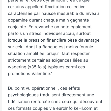
partenaire.​ Cette dynamique crée ce que
certains appellent l’excitation collective,
caractérisée par hausse mesurable du niveau
dopamine durant chaque main gagnante
conjointe.​ En revanche on note également
parfois un stress individuel accru, surtout
lorsque la pression financière pèse davantage
sur celui dont La Banque est moins fournie —
situation amplifiée lorsqu’il faut respecter
strictement certaines exigences liées au
wagering (x35 fois) typiques parmi ces
promotions Valentine.’​
Du point vu opérationnel , ces effets
psychologiques traduisent directement une
fidélisation renforcée chez ceux qui découvrent
ces formats couples via euroInfo keHl.com ​et