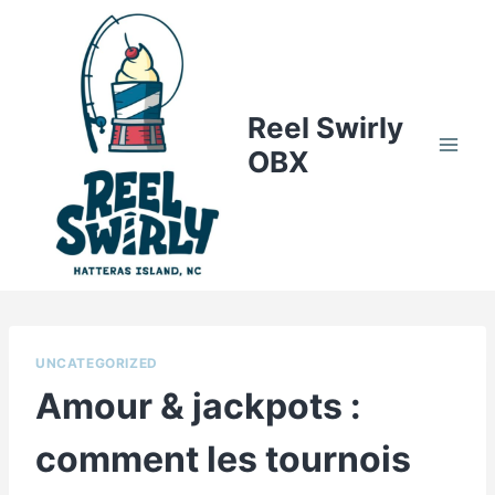
Skip
to
content
Reel Swirly
OBX
UNCATEGORIZED
Amour & jackpots :
comment les tournois