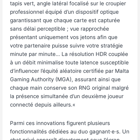
tapis vert, angle latéral focalisé sur le croupier
professionnel équipé d’un dispositif optique
garantissant que chaque carte est capturée
sans délai perceptible ; vue rapprochée
présentant uniquement vos jetons afin que
votre partenaire puisse suivre votre stratégie
minute par minute… La résolution HDR couplée
à un débit minimalise toute latence susceptible
d’influencer l’équité aléatoire certifiée par Malta
Gaming Authority (MGA), assurant ainsi que
chaque main conserve son RNG original malgré
la présence simultanée d’un deuxième joueur
connecté depuis ailleurs.«
Parmi ces innovations figurent plusieurs
fonctionnalités dédiées au duo gagnant·e·s​​. Un