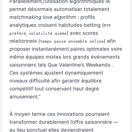
Parallèlement,l’utilisation algorithmiques IA
permet désormais automatiser totalement
matchmaking love algorithm
: profils
analytiques croisent habitudes betting (
RTP
,
) avec scores
préféré
volatilité aimée
relationnels (
) afin
temps passé ensemble online
proposer instantanément paires optimales voire
même équipes mixtes lors grands événements
saisonniers tels Que Valentine’s Weekends .
Ces systèmes ajustent dynamiquement
niveaux difficulté afin garantir équilibre
compétitif tout conservant haut degré
amusement.”
À moyen terme ces innovations pourraient
transformer durablement l’offre saisonnière —
au lieu ponctuel elles deviendraient