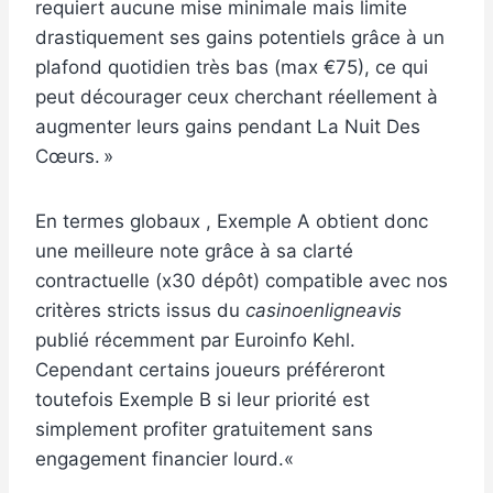
requiert aucune mise minimale mais limite
drastiquement ses gains potentiels grâce à un
plafond quotidien très bas (max €75), ce qui
peut décourager ceux cherchant réellement à
augmenter leurs gains pendant La Nuit Des
Cœurs. »
En termes globaux , Exemple A obtient donc
une meilleure note grâce à sa clarté
contractuelle (x30 dépôt) compatible avec nos
critères stricts issus du
casino​en​ligne​avis
publié récemment par Euroinfo Kehl​.
Cependant certains joueurs préféreront
toutefois Exemple B si leur priorité est
simplement profiter gratuitement sans
engagement financier lourd.«