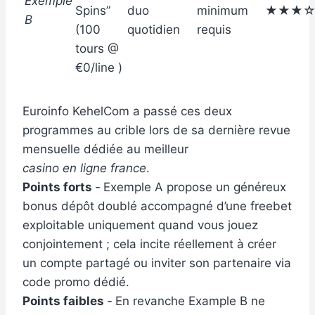
Exemple
Spins”
duo
minimum
★★★
B
(100
quotidien
requis
tours @
€0/line )
Euroinfo Kehel​Com a passé ces deux
programmes au crible lors de sa dernière revue
mensuelle dédiée au meilleur
casino en ligne france
.
Points forts
‑ Exemple A propose un généreux
bonus dépôt doublé accompagné d’une freebet
exploitable uniquement quand vous jouez
conjointement ; cela incite réellement à créer
un compte partagé ou inviter son partenaire via
code promo dédié.​
Points faibles
‑ En revanche Example B ne