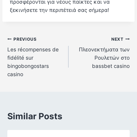
προσφέρονται για νέους παίκτες και να
ξεκινήσετε την περιπέτειά σας σήμερα!
Post
PREVIOUS
NEXT
Les récompenses de
Πλεονεκτήματα των
navigation
fidélité sur
Ρουλετών στο
bingobongostars
bassbet casino
casino
Similar Posts