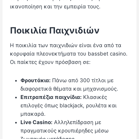
ικανοποίηση και την εμπειρία τους.
Ποικιλία Παιχνιδιών
Η ποικιλία των παιχνιδιών είναι ένα από τα
κορυφαία πλεονεκτήματα του bassbet casino.
Οι παίκτες έχουν πρόσβαση σε:
Φρουτάκια:
Πάνω από 300 τίτλοι με
διαφορετικά θέματα και μηχανισμούς.
Επιτραπέζια παιχνίδια:
Κλασικές
επιλογές όπως blackjack, ρουλέτα και
μπακαρά.
Live Casino:
Αλληλεπίδραση με
πραγματικούς κρουπιέρηδες μέσω