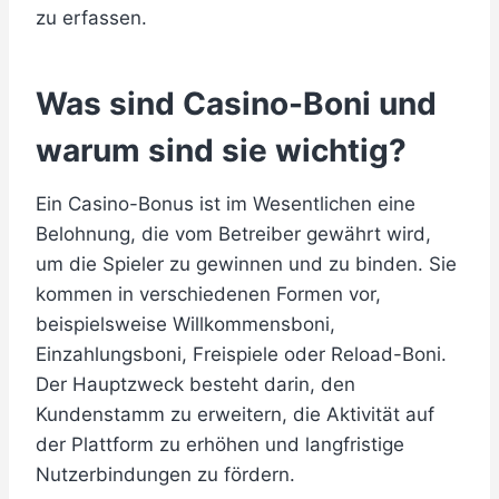
zu erfassen.
Was sind Casino-Boni und
warum sind sie wichtig?
Ein Casino-Bonus ist im Wesentlichen eine
Belohnung, die vom Betreiber gewährt wird,
um die Spieler zu gewinnen und zu binden. Sie
kommen in verschiedenen Formen vor,
beispielsweise Willkommensboni,
Einzahlungsboni, Freispiele oder Reload-Boni.
Der Hauptzweck besteht darin, den
Kundenstamm zu erweitern, die Aktivität auf
der Plattform zu erhöhen und langfristige
Nutzerbindungen zu fördern.