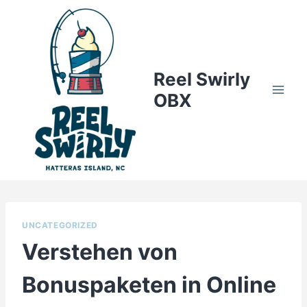
Skip
to
content
Reel Swirly
OBX
UNCATEGORIZED
Verstehen von
Bonuspaketen in Online