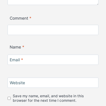
Comment
*
Name
*
Email
*
Website
Save my name, email, and website in this
browser for the next time I comment.