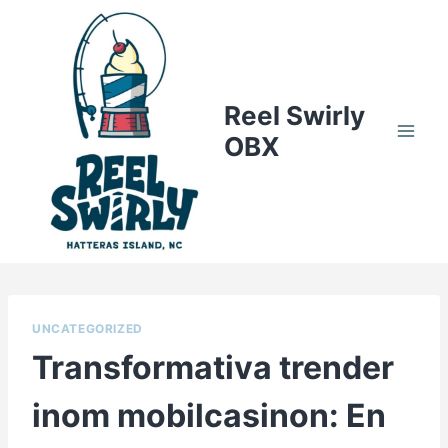
Skip
to
content
Reel Swirly
OBX
UNCATEGORIZED
Transformativa trender
inom mobilcasinon: En