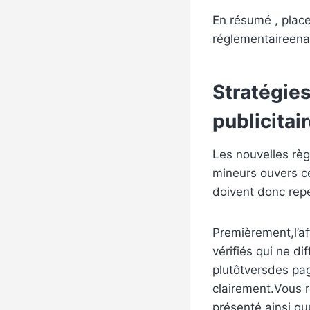
En résumé , plac
réglementaireena
Stratégies
publicitai
Les nouvelles règ
mineurs ouvers c
doivent donc repe
Premièrement,l’aff
vérifiés qui ne d
plutôtversdes pag
clairement.Vous r
présenté ainsi q