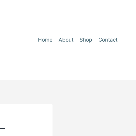
Home
About
Shop
Contact
 –