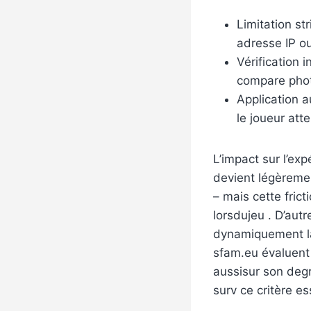
Limitation s
adresse IP ou
Vérification i
compare photo
Application 
le joueur atte
L’impact sur l’ex
devient légèremen
– mais cette fric
lorsdujeu . D’aut
dynamiquement la
sfam.eu évaluent
aussisur son degr
surv ce critère es