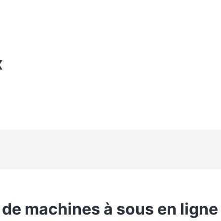
X
 de machines à sous en ligne