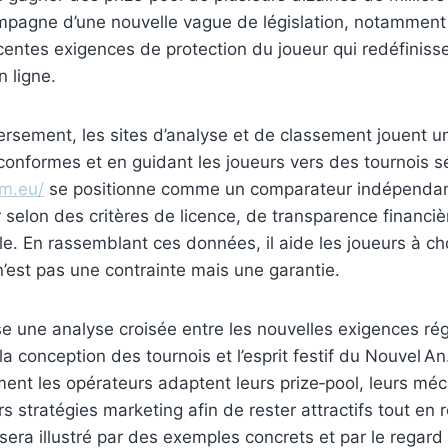
mpagne d’une nouvelle vague de législation, notamment 
entes exigences de protection du joueur qui redéfinisse
n ligne.
rsement, les sites d’analyse et de classement jouent un
s conformes et en guidant les joueurs vers des tournois s
am.eu/
se positionne comme un comparateur indépendan
selon des critères de licence, de transparence financi
e. En rassemblant ces données, il aide les joueurs à cho
n’est pas une contrainte mais une garantie.
se une analyse croisée entre les nouvelles exigences ré
la conception des tournois et l’esprit festif du Nouvel A
ent les opérateurs adaptent leurs prize‑pool, leurs mé
rs stratégies marketing afin de rester attractifs tout en r
 sera illustré par des exemples concrets et par le regard