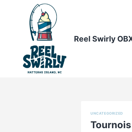
Skip
to
content
Reel Swirly OB
UNCATEGORIZED
Tournois