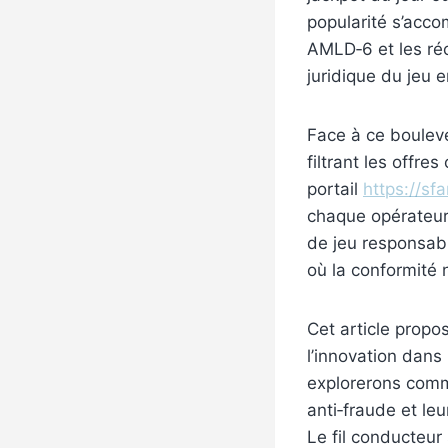
popularité s’acco
AMLD‑6 et les réc
juridique du jeu e
Face à ce bouleve
filtrant les offre
portail
https://sf
chaque opérateur 
de jeu responsabl
où la conformité 
Cet article propo
l’innovation dans 
explorerons comm
anti‑fraude et leu
Le fil conducteur