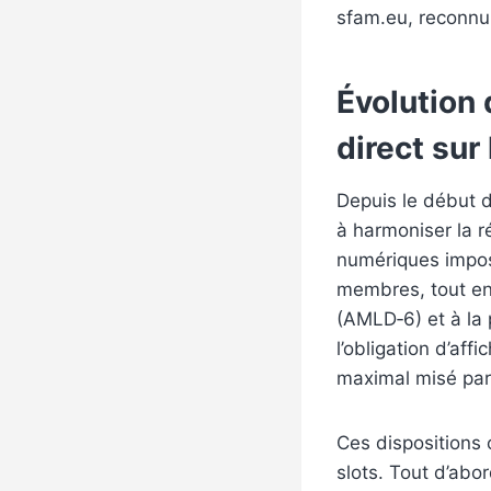
sfam.eu, reconnu 
Évolution 
direct sur
Depuis le début d
à harmoniser la ré
numériques impos
membres, tout en 
(AMLD‑6) et à la 
l’obligation d’af
maximal misé par 
Ces dispositions 
slots. Tout d’abor