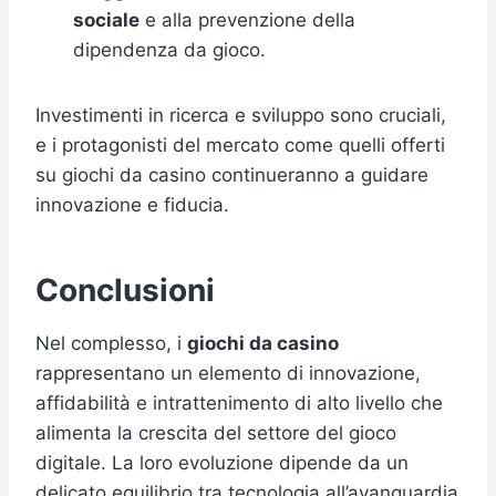
sociale
e alla prevenzione della
dipendenza da gioco.
Investimenti in ricerca e sviluppo sono cruciali,
e i protagonisti del mercato come quelli offerti
su giochi da casino continueranno a guidare
innovazione e fiducia.
Conclusioni
Nel complesso, i
giochi da casino
rappresentano un elemento di innovazione,
affidabilità e intrattenimento di alto livello che
alimenta la crescita del settore del gioco
digitale. La loro evoluzione dipende da un
delicato equilibrio tra tecnologia all’avanguardia