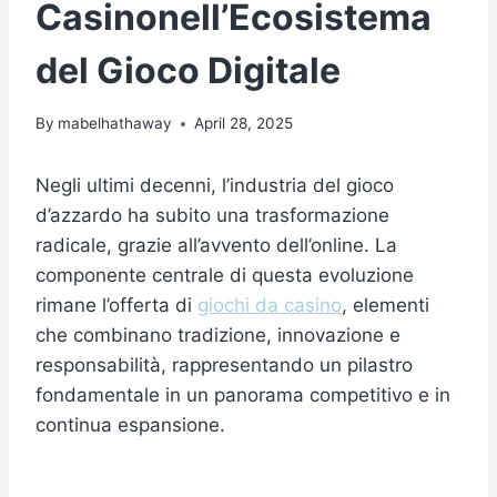
Casinonell’Ecosistema
del Gioco Digitale
By
mabelhathaway
April 28, 2025
Negli ultimi decenni, l’industria del gioco
d’azzardo ha subito una trasformazione
radicale, grazie all’avvento dell’online. La
componente centrale di questa evoluzione
rimane l’offerta di
giochi da casino
, elementi
che combinano tradizione, innovazione e
responsabilità, rappresentando un pilastro
fondamentale in un panorama competitivo e in
continua espansione.