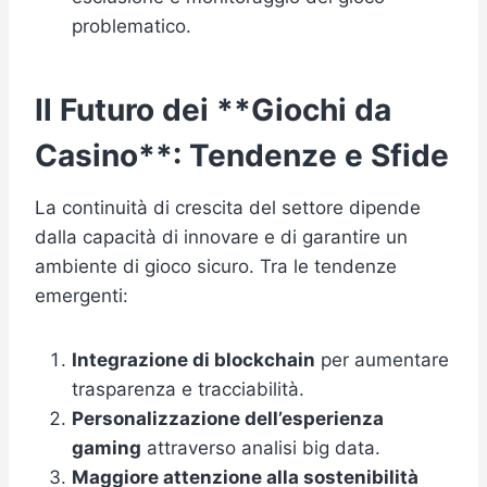
problematico.
Il Futuro dei **Giochi da
Casino**: Tendenze e Sfide
La continuità di crescita del settore dipende
dalla capacità di innovare e di garantire un
ambiente di gioco sicuro. Tra le tendenze
emergenti:
Integrazione di blockchain
per aumentare
trasparenza e tracciabilità.
Personalizzazione dell’esperienza
gaming
attraverso analisi big data.
Maggiore attenzione alla sostenibilità