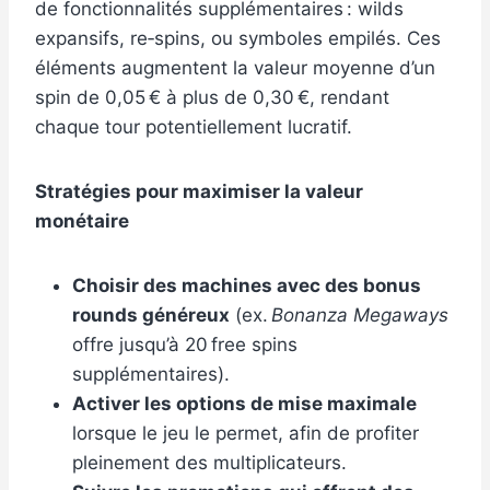
de fonctionnalités supplémentaires : wilds
expansifs, re‑spins, ou symboles empilés. Ces
éléments augmentent la valeur moyenne d’un
spin de 0,05 € à plus de 0,30 €, rendant
chaque tour potentiellement lucratif.
Stratégies pour maximiser la valeur
monétaire
Choisir des machines avec des bonus
rounds généreux
(ex.
Bonanza Megaways
offre jusqu’à 20 free spins
supplémentaires).
Activer les options de mise maximale
lorsque le jeu le permet, afin de profiter
pleinement des multiplicateurs.