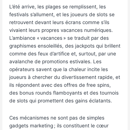
L’été arrive, les plages se remplissent, les
festivals s’allument, et les joueurs de slots se
retrouvent devant leurs écrans comme s’ils
vivaient leurs propres vacances numériques.
L’ambiance « vacances » se traduit par des
graphismes ensoleillés, des jackpots qui brillent
comme des feux d’artifice et, surtout, par une
avalanche de promotions estivales. Les
opérateurs savent que la chaleur incite les
joueurs à chercher du divertissement rapide, et
ils répondent avec des offres de free spins,
des bonus rounds flamboyants et des tournois
de slots qui promettent des gains éclatants.
Ces mécanismes ne sont pas de simples
gadgets marketing ; ils constituent le cœur