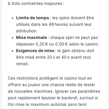
à trois contraintes majeures :
Limite de temps
: les spins doivent être
utilisés dans les 48 heures suivant leur
attribution.
Mise maximale
: chaque spin ne peut pas
dépasser 0,20 € ou 0,50 € selon le casino.
Exigences de mise
: le gain obtenu doit
être misé entre 20 x et 40 x avant tout
retrait.
Ces restrictions protègent le casino tout en
offrant au joueur une chance réelle de tester
de nouvelles machines. Ignorer ces paramètres
peut rapidement épuiser le bankroll, surtout si
l’on mise le maximum autorisé sans tenir