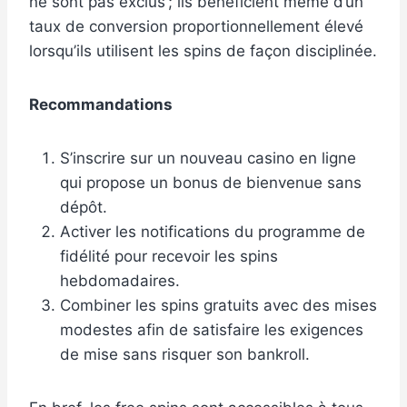
ne sont pas exclus ; ils bénéficient même d’un
taux de conversion proportionnellement élevé
lorsqu’ils utilisent les spins de façon disciplinée.
Recommandations
S’inscrire sur un nouveau casino en ligne
qui propose un bonus de bienvenue sans
dépôt.
Activer les notifications du programme de
fidélité pour recevoir les spins
hebdomadaires.
Combiner les spins gratuits avec des mises
modestes afin de satisfaire les exigences
de mise sans risquer son bankroll.