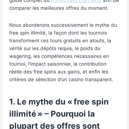
guide complet du
bonus casino en ligne
afin de
comparer les meilleures offres du moment.
Nous aborderons successivement le mythe du
free spin illimité, la façon dont les tournois
transforment ces tours gratuits en atouts, la
vérité sur les dépôts requis, le poids du
wagering, les compétences nécessaires en
tournoi, l’impact saisonnier, la contribution
réelle des free spins aux gains, et enfin les
critères de sélection d’un casino transparent.
1. Le mythe du « free spin
illimité » – Pourquoi la
plupart des offres sont