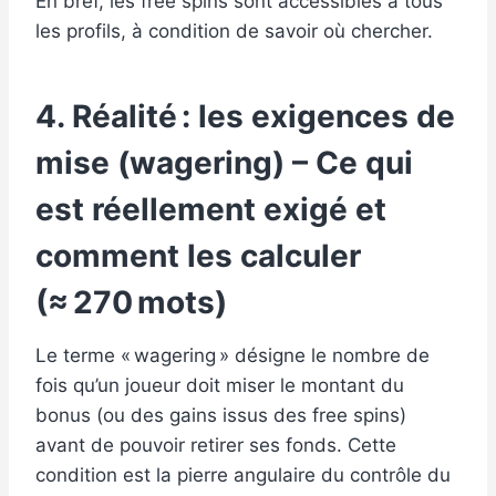
En bref, les free spins sont accessibles à tous
les profils, à condition de savoir où chercher.
4. Réalité : les exigences de
mise (wagering) – Ce qui
est réellement exigé et
comment les calculer
(≈ 270 mots)
Le terme « wagering » désigne le nombre de
fois qu’un joueur doit miser le montant du
bonus (ou des gains issus des free spins)
avant de pouvoir retirer ses fonds. Cette
condition est la pierre angulaire du contrôle du