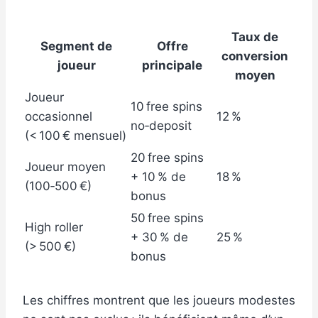
Taux de
Segment de
Offre
conversion
joueur
principale
moyen
Joueur
10 free spins
occasionnel
12 %
no‑deposit
(< 100 € mensuel)
20 free spins
Joueur moyen
+ 10 % de
18 %
(100‑500 €)
bonus
50 free spins
High roller
+ 30 % de
25 %
(> 500 €)
bonus
Les chiffres montrent que les joueurs modestes