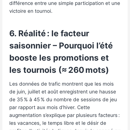
différence entre une simple participation et une
victoire en tournoi.
6. Réalité : le facteur
saisonnier – Pourquoi l’été
booste les promotions et
les tournois (≈ 260 mots)
Les données de trafic montrent que les mois
de juin, juillet et août enregistrent une hausse
de 35 % à 45 % du nombre de sessions de jeu
par rapport aux mois d’hiver. Cette
augmentation s’explique par plusieurs facteurs :
les vacances, le temps libre et le désir de