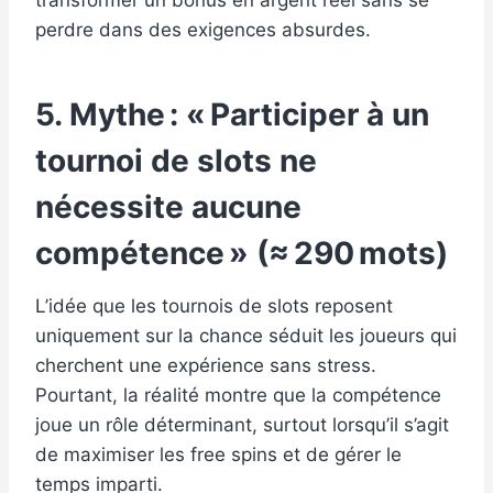
transformer un bonus en argent réel sans se
perdre dans des exigences absurdes.
5. Mythe : « Participer à un
tournoi de slots ne
nécessite aucune
compétence » (≈ 290 mots)
L’idée que les tournois de slots reposent
uniquement sur la chance séduit les joueurs qui
cherchent une expérience sans stress.
Pourtant, la réalité montre que la compétence
joue un rôle déterminant, surtout lorsqu’il s’agit
de maximiser les free spins et de gérer le
temps imparti.