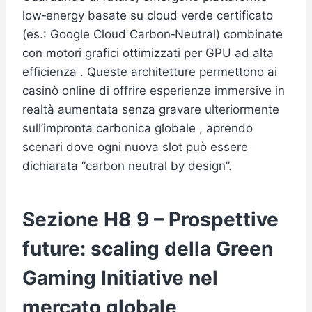
low‑energy basate su cloud verde certificato
(es.: Google Cloud Carbon‑Neutral) combinate
con motori grafici ottimizzati per GPU ad alta
efficienza . Queste architetture permettono ai
casinò online di offrire esperienze immersive in
realtà aumentata senza gravare ulteriormente
sull’impronta carbonica globale , aprendo
scenari dove ogni nuova slot può essere
dichiarata “carbon neutral by design”.
Sezione H8 9 – Prospettive
future: scaling della Green
Gaming Initiative nel
mercato globale