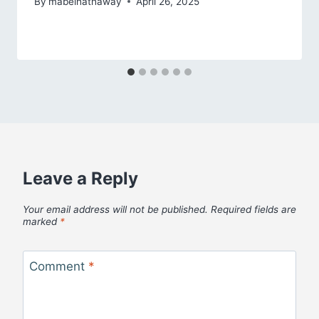
By
mabelhathaway
April 26, 2025
Leave a Reply
Your email address will not be published.
Required fields are
marked
*
Comment
*