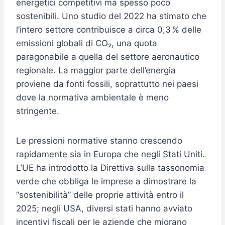
energetici competitivi ma spesso poco
sostenibili. Uno studio del 2022 ha stimato che
l’intero settore contribuisce a circa 0,3 % delle
emissioni globali di CO₂, una quota
paragonabile a quella del settore aeronautico
regionale. La maggior parte dell’energia
proviene da fonti fossili, soprattutto nei paesi
dove la normativa ambientale è meno
stringente.
Le pressioni normative stanno crescendo
rapidamente sia in Europa che negli Stati Uniti.
L’UE ha introdotto la Direttiva sulla tassonomia
verde che obbliga le imprese a dimostrare la
“sostenibilità” delle proprie attività entro il
2025; negli USA, diversi stati hanno avviato
incentivi fiscali per le aziende che migrano