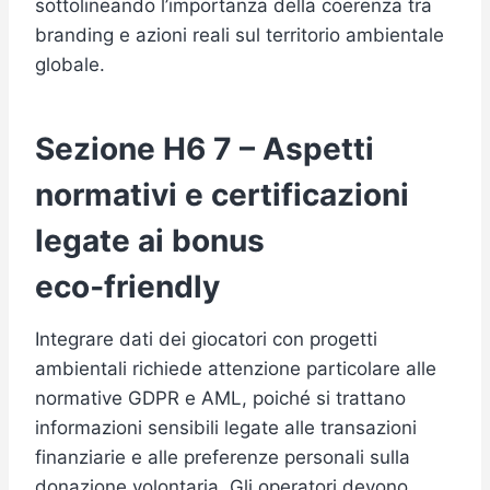
sottolineando l’importanza della coerenza tra
branding e azioni reali sul territorio ambientale
globale.
Sezione H6 7 – Aspetti
normativi e certificazioni
legate ai bonus
eco‑friendly
Integrare dati dei giocatori con progetti
ambientali richiede attenzione particolare alle
normative GDPR e AML, poiché si trattano
informazioni sensibili legate alle transazioni
finanziarie e alle preferenze personali sulla
donazione volontaria. Gli operatori devono