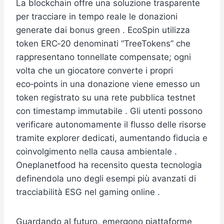
La blockchain offre una soluzione trasparente
per tracciare in tempo reale le donazioni
generate dai bonus green . EcoSpin utilizza
token ERC‑20 denominati “TreeTokens” che
rappresentano tonnellate compensate; ogni
volta che un giocatore converte i propri
eco‑points in una donazione viene emesso un
token registrato su una rete pubblica testnet
con timestamp immutabile . Gli utenti possono
verificare autonomamente il flusso delle risorse
tramite explorer dedicati, aumentando fiducia e
coinvolgimento nella causa ambientale .
Oneplanetfood ha recensito questa tecnologia
definendola uno degli esempi più avanzati di
tracciabilità ESG nel gaming online .
Guardando al futuro, emergono piattaforme