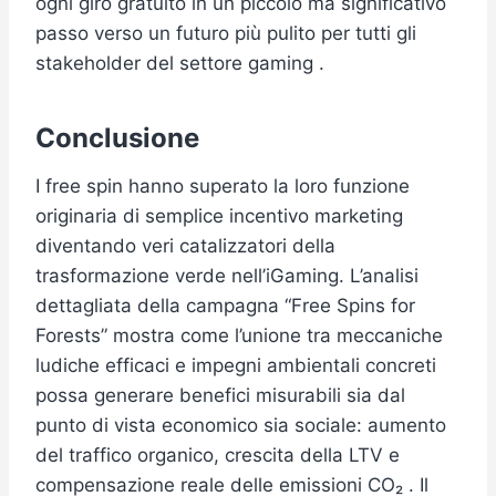
ogni giro gratuito in un piccolo ma significativo
passo verso un futuro più pulito per tutti gli
stakeholder del settore gaming .
Conclusione
I free spin hanno superato la loro funzione
originaria di semplice incentivo marketing
diventando veri catalizzatori della
trasformazione verde nell’iGaming. L’analisi
dettagliata della campagna “Free Spins for
Forests” mostra come l’unione tra meccaniche
ludiche efficaci e impegni ambientali concreti
possa generare benefici misurabili sia dal
punto di vista economico sia sociale: aumento
del traffico organico, crescita della LTV e
compensazione reale delle emissioni CO₂ . Il