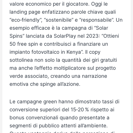
valore economico per il giocatore. Oggi le
landing page enfatizzano parole chiave quali
“eco‑friendly”, “sostenibile” e “responsabile”. Un
esempio efficace è la campagna di “Solar
Spins” lanciata da SolarPlay nel 2023: “Ottieni
50 free spin e contribuisci a finanziare un
impianto fotovoltaico in Kenya”. Il copy
sottolinea non solo la quantità dei giri gratuiti
ma anche l’effetto moltiplicatore sul progetto
verde associato, creando una narrazione
emotiva che spinge all’azione.
Le campagne green hanno dimostrato tassi di
conversione superiori del 15‑20 % rispetto ai
bonus convenzionali quando presentate a
segmenti di pubblico attenti all’ambiente.