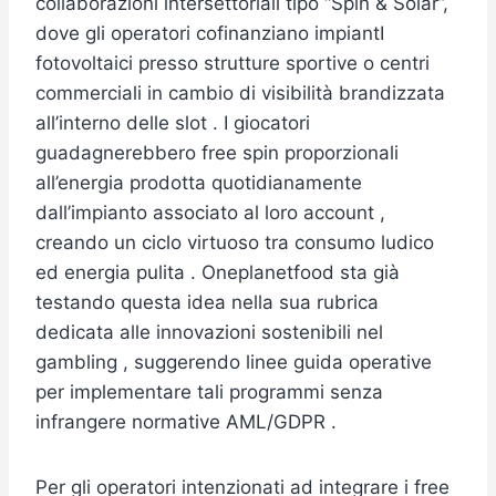
collaborazioni intersettoriali tipo “Spin & Solar”,
dove gli operatori cofinanziano impiant​I
fotovoltaici presso strutture sportive o centri
commerciali in cambio di visibilità brandizzata
all’interno delle slot . I giocatori
guadagnerebbero free spin proporzionali
all’energia prodotta quotidianamente
dall’impianto associato al loro account ,
creando un ciclo virtuoso tra consumo ludico
ed energia pulita . Oneplanetfood sta già
testando questa idea nella sua rubrica
dedicata alle innovazioni sostenibili nel
gambling , suggerendo linee guida operative
per implementare tali programmi senza
infrangere normative AML/GDPR .
Per gli operatori intenzionati ad integrare i free