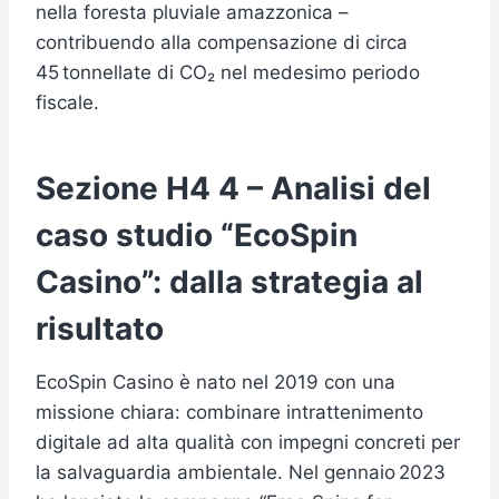
nella foresta pluviale amazzonica –
contribuendo alla compensazione di circa
45 tonnellate di CO₂ nel medesimo periodo
fiscale.
Sezione H4 4 – Analisi del
caso studio “EcoSpin
Casino”: dalla strategia al
risultato
EcoSpin Casino è nato nel 2019 con una
missione chiara: combinare intrattenimento
digitale ad alta qualità con impegni concreti per
la salvaguardia ambientale. Nel gennaio 2023