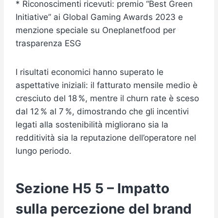
* Riconoscimenti ricevuti: premio “Best Green
Initiative” ai Global Gaming Awards 2023 e
menzione speciale su Oneplanetfood per
trasparenza ESG
I risultati economici hanno superato le
aspettative iniziali: il fatturato mensile medio è
cresciuto del 18 %, mentre il churn rate è sceso
dal 12 % al 7 %, dimostrando che gli incentivi
legati alla sostenibilità migliorano sia la
redditività sia la reputazione dell’operatore nel
lungo periodo.
Sezione H5 5 – Impatto
sulla percezione del brand