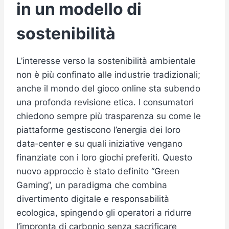
in un modello di
sostenibilità
L’interesse verso la sostenibilità ambientale
non è più confinato alle industrie tradizionali;
anche il mondo del gioco online sta subendo
una profonda revisione etica. I consumatori
chiedono sempre più trasparenza su come le
piattaforme gestiscono l’energia dei loro
data‑center e su quali iniziative vengano
finanziate con i loro giochi preferiti. Questo
nuovo approccio è stato definito “Green
Gaming”, un paradigma che combina
divertimento digitale e responsabilità
ecologica, spingendo gli operatori a ridurre
l’impronta di carbonio senza sacrificare