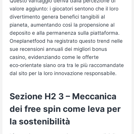
Questo vantaggio deriva dalla percezione di
valore aggiunto: i giocatori sentono che il loro
divertimento genera benefici tangibili al
pianeta, aumentando così la propensione al
deposito e alla permanenza sulla piattaforma.
Oneplanetfood ha registrato questo trend nelle
sue recensioni annuali dei migliori bonus
casino, evidenziando come le offerte
eco‑orientate siano ora tra le più raccomandate
dal sito per la loro innovazione responsabile.
Sezione H2 3 – Meccanica
dei free spin come leva per
la sostenibilità