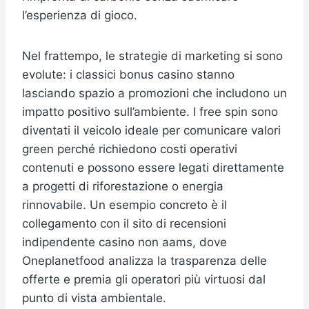
l’esperienza di gioco.
Nel frattempo, le strategie di marketing si sono
evolute: i classici bonus casino stanno
lasciando spazio a promozioni che includono un
impatto positivo sull’ambiente. I free spin sono
diventati il veicolo ideale per comunicare valori
green perché richiedono costi operativi
contenuti e possono essere legati direttamente
a progetti di riforestazione o energia
rinnovabile. Un esempio concreto è il
collegamento con il sito di recensioni
indipendente casino non aams, dove
Oneplanetfood analizza la trasparenza delle
offerte e premia gli operatori più virtuosi dal
punto di vista ambientale.