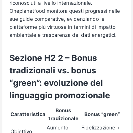
riconosciuti a livello internazionale.
Oneplanetfood monitora questi progressi nelle
sue guide comparative, evidenziando le
piattaforme più virtuose in termini di impatto
ambientale e trasparenza dei dati energetici.
Sezione H2 2 – Bonus
tradizionali vs. bonus
“green”: evoluzione del
linguaggio promozionale
Bonus
Caratteristica
Bonus “green”
tradizionale
Aumento
Fidelizzazione +
Obiettivo