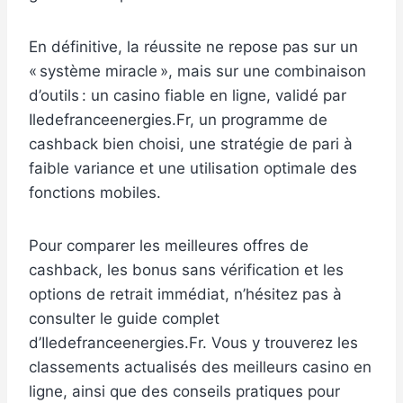
En définitive, la réussite ne repose pas sur un
« système miracle », mais sur une combinaison
d’outils : un casino fiable en ligne, validé par
Iledefranceenergies.Fr, un programme de
cashback bien choisi, une stratégie de pari à
faible variance et une utilisation optimale des
fonctions mobiles.
Pour comparer les meilleures offres de
cashback, les bonus sans vérification et les
options de retrait immédiat, n’hésitez pas à
consulter le guide complet
d’Iledefranceenergies.Fr. Vous y trouverez les
classements actualisés des meilleurs casino en
ligne, ainsi que des conseils pratiques pour