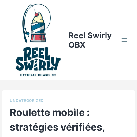
Skip
to
content
Reel Swirly
OBX
UNCATEGORIZED
Roulette mobile :
stratégies vérifiées,