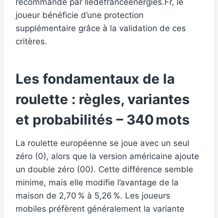
recommandé par Iledefranceenergies.Fr, le
joueur bénéficie d’une protection
supplémentaire grâce à la validation de ces
critères.
Les fondamentaux de la
roulette : règles, variantes
et probabilités – 340 mots
La roulette européenne se joue avec un seul
zéro (0), alors que la version américaine ajoute
un double zéro (00). Cette différence semble
minime, mais elle modifie l’avantage de la
maison de 2,70 % à 5,26 %. Les joueurs
mobiles préfèrent généralement la variante