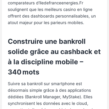
comparateurs d’Iledefranceenergies.Fr
soulignent que les meilleurs casino en ligne
offrent des dashboards personnalisables, un
atout majeur pour les parieurs mobiles.
Construire une bankroll
solide grâce au cashback et
à la discipline mobile –
340 mots
Suivre sa bankroll sur smartphone est
désormais simple grâce à des applications
dédiées (Bankroll Manager, MyStake). Elles
synchronisent les données avec le cloud,