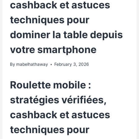
cashback et astuces
techniques pour
dominer la table depuis
votre smartphone
By
mabelhathaway
February 3, 2026
Roulette mobile :
stratégies vérifiées,
cashback et astuces
techniques pour