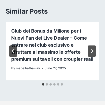
Similar Posts
Club dei Bonus da Milione per i
Nuovi Fan dei Live Dealer – Come
entrare nel club esclusivo e
sfruttare al massimo le offerte
premium sui tavoli con croupier reali
By
mabelhathaway
June 27, 2025