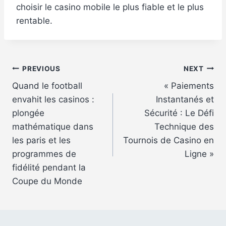
choisir le casino mobile le plus fiable et le plus
rentable.
Post
PREVIOUS
NEXT
Quand le football
« Paiements
navigation
envahit les casinos :
Instantanés et
plongée
Sécurité : Le Défi
mathématique dans
Technique des
les paris et les
Tournois de Casino en
programmes de
Ligne »
fidélité pendant la
Coupe du Monde