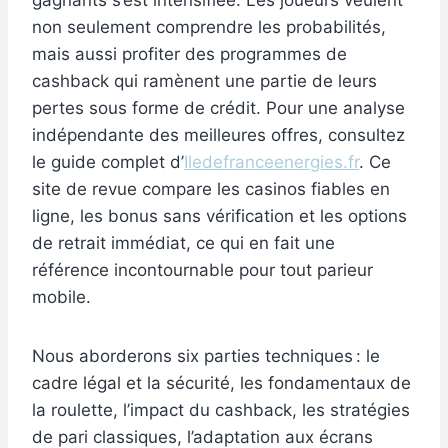
gagnants s’est intensifiée. Les joueurs veulent
non seulement comprendre les probabilités,
mais aussi profiter des programmes de
cashback qui ramènent une partie de leurs
pertes sous forme de crédit. Pour une analyse
indépendante des meilleures offres, consultez
le guide complet d’
Iledefranceenergies.fr
. Ce
site de revue compare les casinos fiables en
ligne, les bonus sans vérification et les options
de retrait immédiat, ce qui en fait une
référence incontournable pour tout parieur
mobile.
Nous aborderons six parties techniques : le
cadre légal et la sécurité, les fondamentaux de
la roulette, l’impact du cashback, les stratégies
de pari classiques, l’adaptation aux écrans