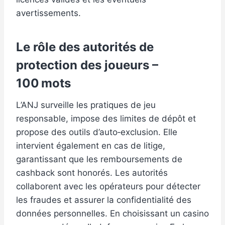
avertissements.
Le rôle des autorités de
protection des joueurs –
100 mots
L’ANJ surveille les pratiques de jeu
responsable, impose des limites de dépôt et
propose des outils d’auto‑exclusion. Elle
intervient également en cas de litige,
garantissant que les remboursements de
cashback sont honorés. Les autorités
collaborent avec les opérateurs pour détecter
les fraudes et assurer la confidentialité des
données personnelles. En choisissant un casino