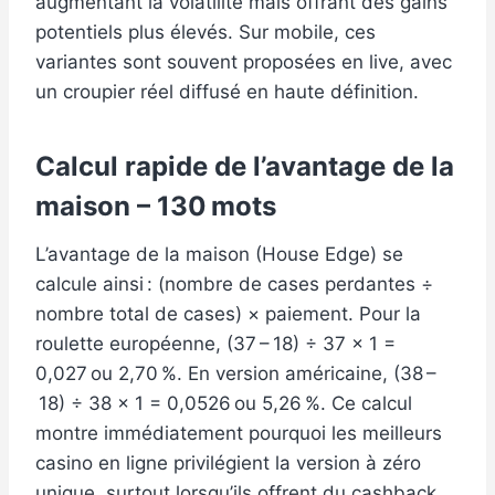
augmentant la volatilité mais offrant des gains
potentiels plus élevés. Sur mobile, ces
variantes sont souvent proposées en live, avec
un croupier réel diffusé en haute définition.
Calcul rapide de l’avantage de la
maison – 130 mots
L’avantage de la maison (House Edge) se
calcule ainsi : (nombre de cases perdantes ÷
nombre total de cases) × paiement. Pour la
roulette européenne, (37 – 18) ÷ 37 × 1 =
0,027 ou 2,70 %. En version américaine, (38 –
18) ÷ 38 × 1 = 0,0526 ou 5,26 %. Ce calcul
montre immédiatement pourquoi les meilleurs
casino en ligne privilégient la version à zéro
unique, surtout lorsqu’ils offrent du cashback