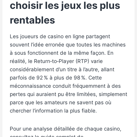
choisir les jeux les plus
rentables
Les joueurs de casino en ligne partagent
souvent l’idée erronée que toutes les machines
à sous fonctionnent de la même façon. En
réalité, le Return‑to‑Player (RTP) varie
considérablement d’un titre à l’autre, allant
parfois de 92 % à plus de 98 %. Cette
méconnaissance conduit fréquemment à des
pertes qui auraient pu être limitées, simplement
parce que les amateurs ne savent pas où
chercher l’information la plus fiable.
Pour une analyse détaillée de chaque casino,