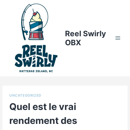
Skip
to
content
Reel Swirly
OBX
UNCATEGORIZED
Quel est le vrai
rendement des