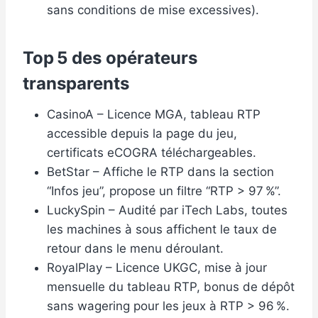
sans conditions de mise excessives).
Top 5 des opérateurs
transparents
CasinoA – Licence MGA, tableau RTP
accessible depuis la page du jeu,
certificats eCOGRA téléchargeables.
BetStar – Affiche le RTP dans la section
“Infos jeu”, propose un filtre “RTP > 97 %”.
LuckySpin – Audité par iTech Labs, toutes
les machines à sous affichent le taux de
retour dans le menu déroulant.
RoyalPlay – Licence UKGC, mise à jour
mensuelle du tableau RTP, bonus de dépôt
sans wagering pour les jeux à RTP > 96 %.