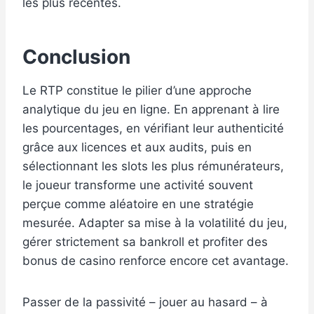
les plus récentes.
Conclusion
Le RTP constitue le pilier d’une approche
analytique du jeu en ligne. En apprenant à lire
les pourcentages, en vérifiant leur authenticité
grâce aux licences et aux audits, puis en
sélectionnant les slots les plus rémunérateurs,
le joueur transforme une activité souvent
perçue comme aléatoire en une stratégie
mesurée. Adapter sa mise à la volatilité du jeu,
gérer strictement sa bankroll et profiter des
bonus de casino renforce encore cet avantage.
Passer de la passivité – jouer au hasard – à