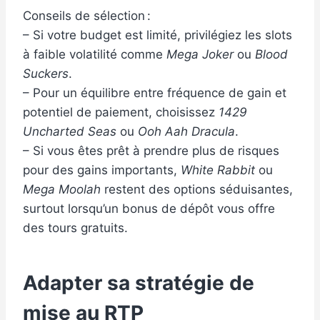
Conseils de sélection :
– Si votre budget est limité, privilégiez les slots
à faible volatilité comme
Mega Joker
ou
Blood
Suckers
.
– Pour un équilibre entre fréquence de gain et
potentiel de paiement, choisissez
1429
Uncharted Seas
ou
Ooh Aah Dracula
.
– Si vous êtes prêt à prendre plus de risques
pour des gains importants,
White Rabbit
ou
Mega Moolah
restent des options séduisantes,
surtout lorsqu’un bonus de dépôt vous offre
des tours gratuits.
Adapter sa stratégie de
mise au RTP