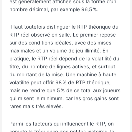
est généralement affichée sous la forme d’un
nombre décimal, par exemple 96,5 %.
Il faut toutefois distinguer le RTP théorique du
RTP réel observé en salle. Le premier repose
sur des conditions idéales, avec des mises
maximales et un volume de jeu illimité. En
pratique, le RTP réel dépend de la volatilité du
titre, du nombre de lignes actives, et surtout
du montant de la mise. Une machine à haute
volatilité peut offrir 98 % de RTP théorique,
mais ne rendre que 5 % de ce total aux joueurs
qui misent le minimum, car les gros gains sont
rares mais très élevés.
Parmi les facteurs qui influencent le RTP, on
compte la fréquence des petites victoires, le