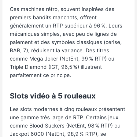
Ces machines rétro, souvent inspirées des
premiers bandits manchots, offrent
généralement un RTP supérieur à 96 %. Leurs
mécaniques simples, avec peu de lignes de
paiement et des symboles classiques (cerise,
BAR, 7), réduisent la variance. Des titres
comme Mega Joker (NetEnt, 99 % RTP) ou
Triple Diamond (IGT, 96,5 %) illustrent
parfaitement ce principe.
Slots vidéo à 5 rouleaux
Les slots modernes à cinq rouleaux présentent
une gamme très large de RTP. Certains jeux,
comme Blood Suckers (NetEnt, 98 % RTP) ou
Jackpot 6000 (NetEnt, 98,9 % RTP), se