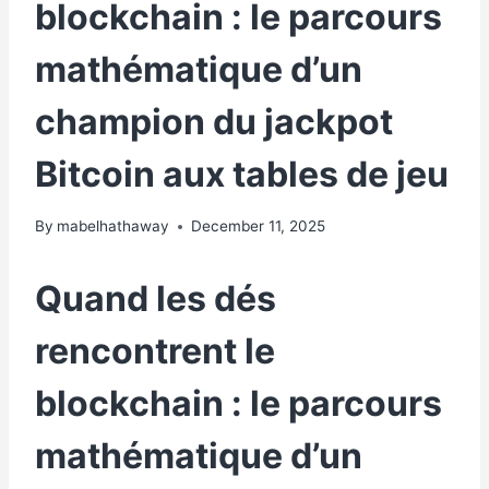
blockchain : le parcours
mathématique d’un
champion du jackpot
Bitcoin aux tables de jeu
By
mabelhathaway
December 11, 2025
Quand les dés
rencontrent le
blockchain : le parcours
mathématique d’un