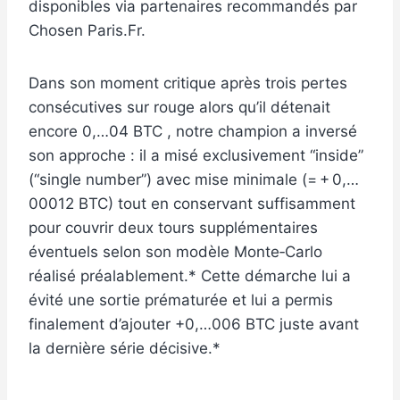
disponibles via partenaires recommandés par
Chosen Paris.Fr.
Dans son moment critique après trois pertes
consécutives sur rouge alors qu’il détenait
encore 0,…​04 BTC , notre champion a inversé
son approche : il a misé exclusivement “inside”
(“single number”) avec mise minimale (= + 0,…​
00012 BTC) tout en conservant suffisamment
pour couvrir deux tours supplémentaires
éventuels selon son modèle Monte‑Carlo
réalisé préalablement.* Cette démarche lui a
évité une sortie prématurée et lui a permis
finalement d’ajouter +0,…​006 BTC juste avant
la dernière série décisive.*