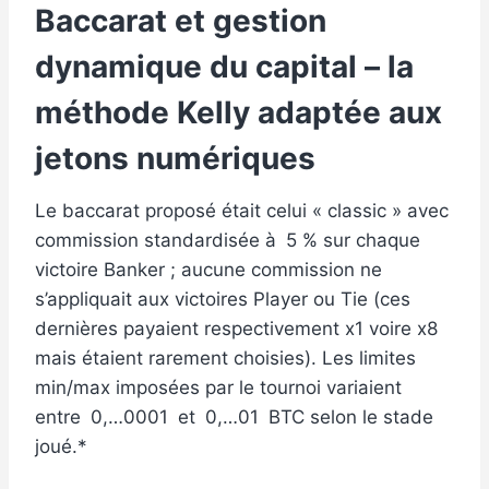
Baccarat et gestion
dynamique du capital – la
méthode Kelly adaptée aux
jetons numériques
Le baccarat proposé était celui « classic » avec
commission standardisée à 5 % sur chaque
victoire Banker ; aucune commission ne
s’appliquait aux victoires Player ou Tie (ces
dernières payaient respectivement x1 voire x8
mais étaient rarement choisies). Les limites
min/max imposées par le tournoi variaient
entre 0,…​0001 et 0,…​01 BTC selon le stade
joué.*