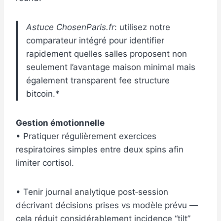
Astuce ChosenParis.fr
: utilisez notre
comparateur intégré pour identifier
rapidement quelles salles proposent non
seulement l’avantage maison minimal mais
également transparent fee structure
bitcoin.*
Gestion émotionnelle
• Pratiquer régulièrement exercices
respiratoires simples entre deux spins afin
limiter cortisol.
• Tenir journal analytique post‑session
décrivant décisions prises vs modèle prévu —
cela réduit considérablement incidence “tilt”