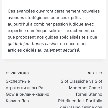
Ces avancées ouvriront certainement nouvelles
avenues stratégiques pour ceux prêts
aujourd’hui à combiner passion ludique avec
expertise numérique solide — exactement ce
que proposent nos guides spécialisés tels que
guidedejeu
,
bonus casino
, ou encore nos
articles dédiés au
paiement sécurisé
.
Post
PREVIOUS
NEXT
Экспертные
Slot Classiche vs Slot
navigation
стратегии игры Pai
Moderne: Come i
Gow в онлайн‑казино
Tornei Stanno
Казино Лев
Ridefinendo il Portfolio
dei Casinò Online con