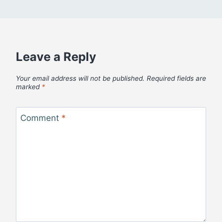
Leave a Reply
Your email address will not be published.
Required fields are
marked
*
Comment
*