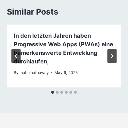
Similar Posts
In den letzten Jahren haben
Progressive Web Apps (PWAs) eine
bemerkenswerte Entwicklung
durchlaufen,
By
mabelhathaway
May 6, 2025