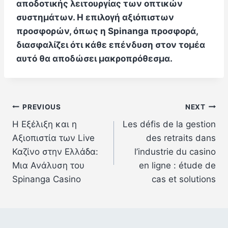
αποδοτικής λειτουργίας των οπτικών
συστημάτων. Η επιλογή αξιόπιστων
προσφορών, όπως η Spinanga προσφορά,
διασφαλίζει ότι κάθε επένδυση στον τομέα
αυτό θα αποδώσει μακροπρόθεσμα.
Post
PREVIOUS
NEXT
Η Εξέλιξη και η
Les défis de la gestion
navigation
Αξιοπιστία των Live
des retraits dans
Καζίνο στην Ελλάδα:
l’industrie du casino
Μια Ανάλυση του
en ligne : étude de
Spinanga Casino
cas et solutions