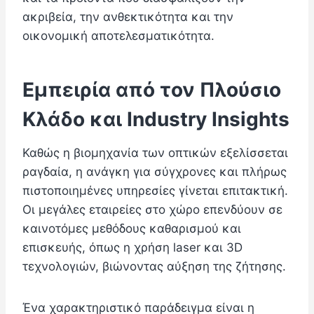
ακριβεία, την ανθεκτικότητα και την
οικονομική αποτελεσματικότητα.
Εμπειρία από τον Πλούσιο
Κλάδο και Industry Insights
Καθώς η βιομηχανία των οπτικών εξελίσσεται
ραγδαία, η ανάγκη για σύγχρονες και πλήρως
πιστοποιημένες υπηρεσίες γίνεται επιτακτική.
Οι μεγάλες εταιρείες στο χώρο επενδύουν σε
καινοτόμες μεθόδους καθαρισμού και
επισκευής, όπως η χρήση laser και 3D
τεχνολογιών, βιώνοντας αύξηση της ζήτησης.
Ένα χαρακτηριστικό παράδειγμα είναι η